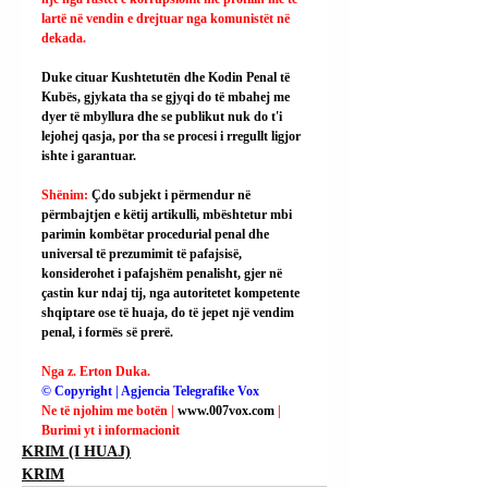
lartë në vendin e drejtuar nga komunistët në 
dekada.
Duke cituar Kushtetutën dhe Kodin Penal të 
Kubës, gjykata tha se gjyqi do të mbahej me 
dyer të mbyllura dhe se publikut nuk do t'i 
lejohej qasja, por tha se procesi i rregullt ligjor 
ishte i garantuar.
Shënim: 
Çdo subjekt i përmendur në 
përmbajtjen e këtij artikulli, mbështetur mbi 
parimin kombëtar procedurial penal dhe 
universal të prezumimit të pafajsisë, 
konsiderohet i pafajshëm penalisht, gjer në 
çastin kur ndaj tij, nga autoritetet kompetente 
shqiptare ose të huaja, do të jepet një vendim 
penal, i formës së prerë.
Nga z. Erton Duka.
© Copyright | Agjencia Telegrafike Vox
Ne të njohim me botën | 
www.007vox.com
| 
Burimi yt i informacionit
KRIM (I HUAJ)
KRIM