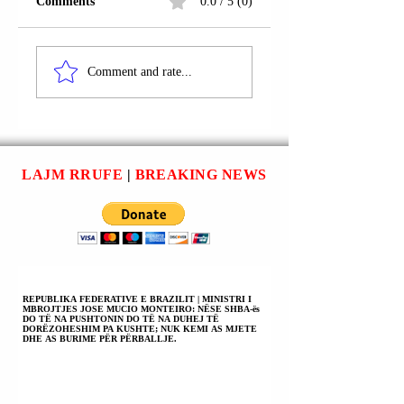
Comments
0.0 / 5 (0)
OBSERVATORI
QEVERIA
KUBANEZ I TË
KOMUNISTE E
Comment and rate...
DREJTAVE TË
KUBËS NJOFTOI
NJERIUT AKUZON
SE VDIQ ISH-
QEVERINË
PANTERA E ZEZ
KOMUNISTE TË
ASSATA
KUBËS PËR
OLUGBALA
LAJM RRUFE
|
BREAKING NEWS
BLLOKIMIN E
SHAKUR (E
NDIHMËS PËR
DËNUAR NË SHB
ZONAT E
ës PËR VRASJEN 
PREKURA NGA
NJË OFICERI
URAGANI MELISA |
POLICIE NË VIT
NË GUANTANAMO
1970 E
QYTETARËT PO
KONSIDERUAR
REPUBLIKA FEDERATIVE E BRAZILIT | MINISTRI I
MBROJTJES JOSE MUCIO MONTEIRO: NËSE SHBA-ës
VDESIN PËR BUKË.
TERRORISTE E
DO TË NA PUSHTONIN DO TË NA DUHEJ TË
DORËZOHESHIM PA KUSHTE; NUK KEMI AS MJETE
KUQE).
DHE AS BURIME PËR PËRBALLJE.