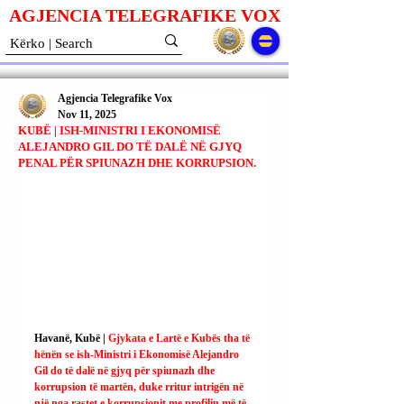
AGJENCIA TELEGRAFIKE V
O
X
Agjencia Telegrafike Vox
Nov 11, 2025
KUBË | ISH-MINISTRI I EKONOMISË
ALEJANDRO GIL DO TË DALË NË GJYQ
PENAL PËR SPIUNAZH DHE KORRUPSION.
Havanë, Kubë | 
Gjykata e Lartë e Kubës tha të 
hënën se ish-Ministri i Ekonomisë Alejandro 
Gil do të dalë në gjyq për spiunazh dhe 
korrupsion të martën, duke rritur intrigën në 
një nga rastet e korrupsionit me profilin më të 