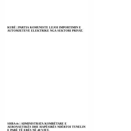
KUBË | PARTIA KOMUNISTE LEJOI IMPORTIMIN E
AUTOMJETEVE ELEKTRIKE NGA SEKTORI PRIVAT.
SHBA-ës | ADMINISTRATA KOMBËTARE E
AERONAUTIKËS DHE HAPËSIRËS NDËRTOI TUNELIN
E PARË TË ERËS NË 40 VJET.