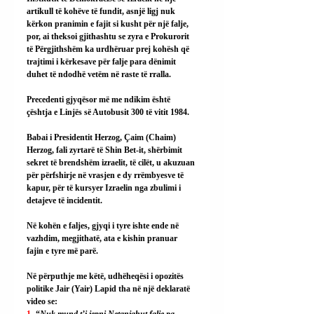
artikull të kohëve të fundit, asnjë ligj nuk 
kërkon pranimin e fajit si kusht për një falje, 
por, ai theksoi gjithashtu se zyra e Prokurorit 
të Përgjithshëm ka urdhëruar prej kohësh që 
trajtimi i kërkesave për falje para dënimit 
duhet të ndodhë vetëm në raste të rralla.
Precedenti gjyqësor më me ndikim është 
çështja e Linjës së Autobusit 300 të vitit 1984.
Babai i Presidentit Herzog, Çaim (Chaim) 
Herzog, fali zyrtarë të Shin Bet-it, shërbimit 
sekret të brendshëm izraelit, të cilët, u akuzuan 
për përfshirje në vrasjen e dy rrëmbyesve të 
kapur, për të kursyer Izraelin nga zbulimi i 
detajeve të incidentit.
Në kohën e faljes, gjyqi i tyre ishte ende në 
vazhdim, megjithatë, ata e kishin pranuar 
fajin e tyre më parë.
Në përputhje me këtë, udhëheqësi i opozitës 
politike Jair (Yair) Lapid tha në një deklaratë 
video se: