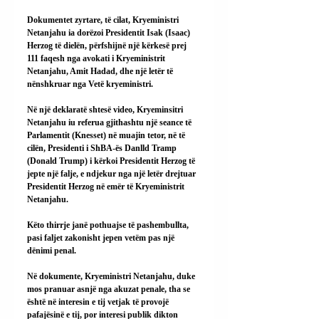
Dokumentet zyrtare, të cilat, Kryeministri 
Netanjahu ia dorëzoi Presidentit Isak (Isaac) 
Herzog të dielën, përfshijnë një kërkesë prej 
111 faqesh nga avokati i Kryeministrit 
Netanjahu, Amit Hadad, dhe një letër të 
nënshkruar nga Vetë kryeministri.
Në një deklaratë shtesë video, Kryeminsitri 
Netanjahu iu referua gjithashtu një seance të 
Parlamentit (Knesset) në muajin tetor, në të 
cilën, Presidenti i ShBA-ës Danlld Tramp 
(Donald Trump) i kërkoi Presidentit Herzog të 
jepte një falje, e ndjekur nga një letër drejtuar 
Presidentit Herzog në emër të Kryeministrit 
Netanjahu.
Këto thirrje janë pothuajse të pashembullta, 
pasi faljet zakonisht jepen vetëm pas një 
dënimi penal.
Në dokumente, Kryeministri Netanjahu, duke 
mos pranuar asnjë nga akuzat penale, tha se 
është në interesin e tij vetjak të provojë 
pafajësinë e tij, por interesi publik dikton 