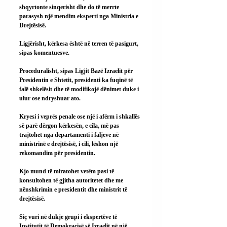
shqyrtonte sinqerisht dhe do të merrte 
parasysh një mendim eksperti nga Ministria e 
Drejtësisë.
Ligjërisht, kërkesa është në terren të pasigurt, 
sipas komentuesve.
Proceduralisht, sipas Ligjit Bazë Izraelit për 
Presidentin e Shtetit, presidenti ka fuqinë të 
falë shkelësit dhe të modifikojë dënimet duke i 
ulur ose ndryshuar ato.
Kryesi i veprës penale ose një i afërm i shkallës 
së parë dërgon kërkesën, e cila, më pas 
trajtohet nga departamenti i faljeve në 
ministrinë e drejtësisë, i cili, lëshon një 
rekomandim për presidentin.
Kjo mund të miratohet vetëm pasi të 
konsultohen të gjitha autoritetet dhe me 
nënshkrimin e presidentit dhe ministrit të 
drejtësisë.
Siç vuri në dukje grupi i ekspertëve të 
Institutit të Demokracisë së Izraelit në një 