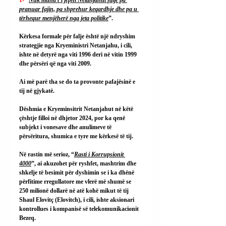
1- 
“
Nuk mund t’i jepni Netanjahut falje pa 
pranuar fajin, pa shprehur keqardhje dhe pa u 
tërhequr menjëherë nga jeta politike
”.
Kërkesa formale për falje është një ndryshim 
strategjie nga Kryeministri Netanjahu, i cili, 
ishte në detyrë nga viti 1996 deri në vitin 1999 
dhe përsëri që nga viti 2009.
Ai më parë tha se do ta provonte pafajësinë e 
tij në gjykatë.
Dëshmia e Kryeminsitrit Netanjahut në këtë 
çështje filloi në dhjetor 2024, por ka qenë 
subjekt i vonesave dhe anulimeve të 
përsëritura, shumica e tyre me kërkesë të tij.
Në rastin më serioz, “
Rasti i Korrupsionit 
4000
”, ai akuzohet për ryshfet, mashtrim dhe 
shkelje të besimit për dyshimin se i ka dhënë 
përfitime rregullatore me vlerë më shumë se 
250 milionë dollarë në atë kohë mikut të tij 
Shaul Elovitç (Elovitch), i cili, ishte aksionari 
kontrollues i kompanisë së telekomunikacionit 
Bezeq.