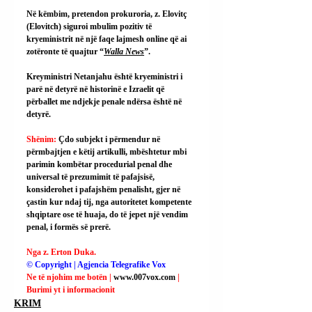
Në këmbim, pretendon prokuroria, z. Elovitç 
(Elovitch) siguroi mbulim pozitiv të 
kryeministrit në një faqe lajmesh online që ai 
zotëronte të quajtur “
Walla News
”.
Kreyministri Netanjahu është kryeministri i 
parë në detyrë në historinë e Izraelit që 
përballet me ndjekje penale ndërsa është në 
detyrë.
Shënim: 
Çdo subjekt i përmendur në 
përmbajtjen e këtij artikulli, mbështetur mbi 
parimin kombëtar procedurial penal dhe 
universal të prezumimit të pafajsisë, 
konsiderohet i pafajshëm penalisht, gjer në 
çastin kur ndaj tij, nga autoritetet kompetente 
shqiptare ose të huaja, do të jepet një vendim 
penal, i formës së prerë.
Nga z. Erton Duka.
© Copyright | Agjencia Telegrafike Vox
Ne të njohim me botën | 
www.007vox.com
| 
Burimi yt i informacionit
KRIM