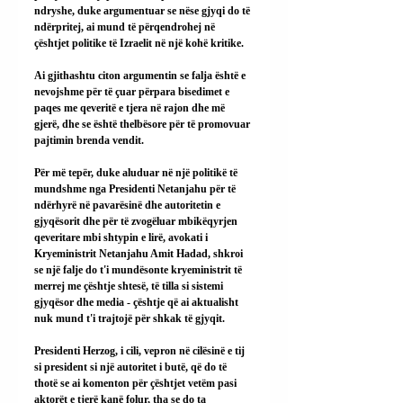
ndryshe, duke argumentuar se nëse gjyqi do të 
ndërpritej, ai mund të përqendrohej në 
çështjet politike të Izraelit në një kohë kritike.
Ai gjithashtu citon argumentin se falja është e 
nevojshme për të çuar përpara bisedimet e 
paqes me qeveritë e tjera në rajon dhe më 
gjerë, dhe se është thelbësore për të promovuar 
pajtimin brenda vendit.
Për më tepër, duke aluduar në një politikë të 
mundshme nga Presidenti Netanjahu për të 
ndërhyrë në pavarësinë dhe autoritetin e 
gjyqësorit dhe për të zvogëluar mbikëqyrjen 
qeveritare mbi shtypin e lirë, avokati i 
Kryeministrit Netanjahu Amit Hadad, shkroi 
se një falje do t'i mundësonte kryeministrit të 
merrej me çështje shtesë, të tilla si sistemi 
gjyqësor dhe media - çështje që ai aktualisht 
nuk mund t'i trajtojë për shkak të gjyqit.
Presidenti Herzog, i cili, vepron në cilësinë e tij 
si president si një autoritet i butë, që do të 
thotë se ai komenton për çështjet vetëm pasi 
aktorët e tjerë kanë folur, tha se do ta 