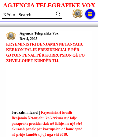
AGJENCIA TELEGRAFIKE V
O
X
Agjencia Telegrafike Vox
Dec 4, 2025
KRYEMINISTRI BENJAMIN NETANYAHU
KËRKON FALJE PRESIDENCIALE PËR
GJYQIN PENAL PËR KORRUPSION QË PO
ZHVILLOHET KUNDËR TIJ.
Jeruzalem, Izarel | 
Kryeministri izraelit 
Benjamin Netanjahu ka kërkuar një falje 
paraprake presidenciale në lidhje me një sërë 
akuzash penale për korrupsion që kanë qenë 
në pritje kundër tij që nga viti 2019.