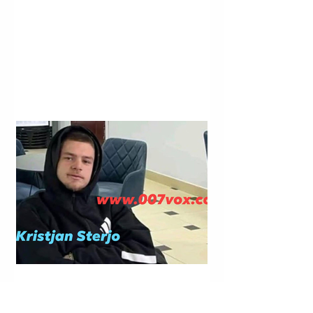
LAGJJA “NR. 14”; RRUGA “VIKTOR EFTIMIU”; KORÇË |
KRISTJAN STERJO U SHPALL NË KËRKIM POLICOR;
VRASJA ME ARMË ZJARRI E JOHAN ZUKOS.