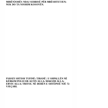
MIRËNJOHËS NDAJ SERBISË PËR MBËSHTETJEN;
NUK DO TA NJOHIM KOSOVËN.
FSHATI SHTISH TUFINË; TIRANË | U SHPALLËN NË
KËRKIM POLICOR ALTIN ALLA; MAKSIM ALLA;
ERVIS ALLA; TRITOL NË DERËN E SHTËPISË NJË 72-
VJEÇARI.