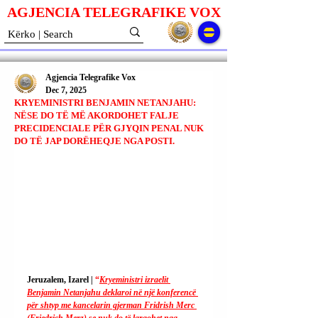
AGJENCIA TELEGRAFIKE V
O
X
Agjencia Telegrafike Vox
Dec 7, 2025
KRYEMINISTRI BENJAMIN NETANJAHU:
NËSE DO TË MË AKORDOHET FALJE
PRECIDENCIALE PËR GJYQIN PENAL NUK
DO TË JAP DORËHEQJE NGA POSTI.
Jeruzalem, Izarel | 
“
Kryeministri izraelit 
Benjamin Netanjahu deklaroi në një konferencë 
për shtyp me kancelarin gjerman Fridrish Merc 
(Friedrich Merz) se nuk do të largohet nga 