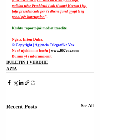
politika nëse Presidenti Isak (Isaac) Herzog i jep 
falje presidenciale për t'i dhënë fund gjyqit të tij 
penal për korrupsion
”.
Kështu raportojnë mediat izarelite.
Nga z. Erton Duka.
© Copyright | Agjencia Telegrafike Vox
Ne të njohim me botën | 
www.007vox.com
| 
Burimi yt i informacionit
BULETIN I VERDHË
AZIA
Recent Posts
See All