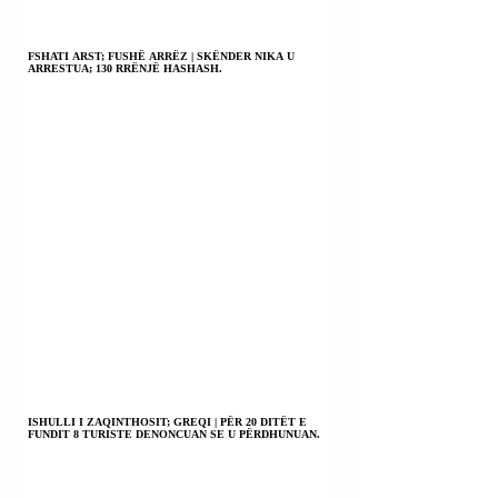
FSHATI ARST; FUSHË ARRËZ | SKËNDER NIKA U
ARRESTUA; 130 RRËNJË HASHASH.
ISHULLI I ZAQINTHOSIT; GREQI | PËR 20 DITËT E
FUNDIT 8 TURISTE DENONCUAN SE U PËRDHUNUAN.