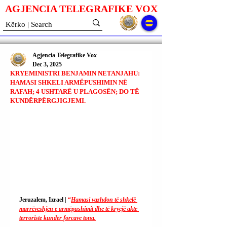
AGJENCIA TELEGRAFIKE V
O
X
Agjencia Telegrafike Vox
Dec 3, 2025
KRYEMINISTRI BENJAMIN NETANJAHU:
HAMASI SHKELI ARMËPUSHIMIN NË
RAFAH; 4 USHTARË U PLAGOSËN; DO TË
KUNDËRPËRGJIGJEMI.
Jeruzalem, Izrael | 
“
Hamasi vazhdon të shkelë 
marrëveshjen e armëpushimit dhe të kryejë akte 
terroriste kundër forcave tona.