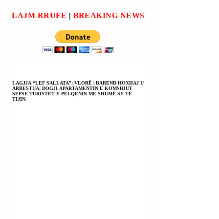
AHMED AL-
INSTITUCIONAL
SHARAA U KTHYE
NDAJ DHUNËS T
LAJM RRUFE
|
BREAKING NEWS
NGA SHBA-ës PLOT
USHTRUAR NDAJ
VETËBESIM; AI
FSHATRAVE
DËSHIRON TË
PALESTINEZE.
SJELLË FORCAT
RUSE NË KUFI.
LAGJJA “LEF SALLATA”; VLORË | BAREND HOXHAJ U
ARRESTUA; DOGJI APARTAMENTIN E KOMSHIUT
SEPSE TURISTËT E PËLQENIN ME SHUMË SE TË
TIJIN.