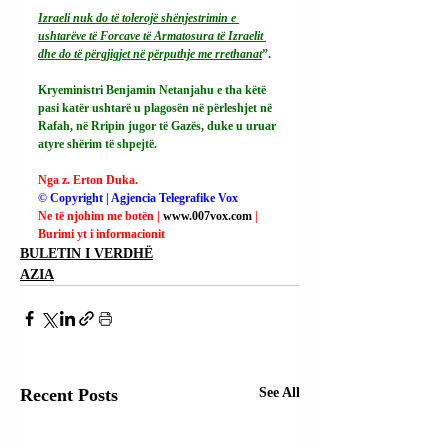
Izraeli nuk do të tolerojë shënjestrimin e 
ushtarëve të Forcave të Armatosura të Izraelit 
dhe do të përgjigjet në përputhje me rrethanat
”.
Kryeministri Benjamin Netanjahu e tha këtë 
pasi katër ushtarë u plagosën në përleshjet në 
Rafah, në Rripin jugor të Gazës, duke u uruar 
atyre shërim të shpejtë.
Nga z. Erton Duka.
© Copyright | Agjencia Telegrafike Vox
Ne të njohim me botën | 
www.007vox.com
| 
Burimi yt i informacionit
BULETIN I VERDHË
AZIA
Recent Posts
See All