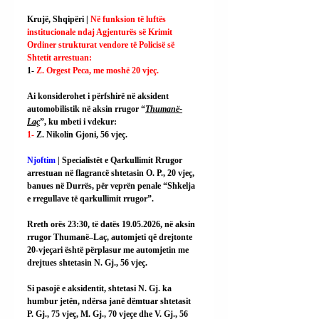
Krujë, Shqipëri | 
Në funksion të luftës 
institucionale ndaj Agjenturës së Krimit 
Ordiner strukturat vendore të Policisë së 
Shtetit arrestuan:
1- 
Z. Orgest Peca, me moshë 20 vjeç.
Ai
 konsiderohet i përfshirë në aksident 
automobilistik në aksin rrugor “
Thumanë-
Laç
”, ku mbeti i vdekur:
1- 
Z. Nikolin Gjoni, 56 vjeç.
Njoftim 
| Specialistët e Qarkullimit Rrugor 
arrestuan në flagrancë shtetasin O. P., 20 vjeç, 
banues në Durrës, për veprën penale “Shkelja 
e rregullave të qarkullimit rrugor”.
Rreth orës 23:30, të datës 19.05.2026, në aksin 
rrugor Thumanë–Laç, automjeti që drejtonte 
20-vjeçari është përplasur me automjetin me 
drejtues shtetasin N. Gj., 56 vjeç.
Si
 pasojë e aksidentit, shtetasi N. Gj. ka 
humbur jetën, ndërsa janë dëmtuar shtetasit 
P. Gj., 75 vjeç, M. Gj., 70 vjeçe dhe V. Gj., 56 