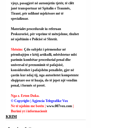
vjeçe, pasagjerë në automjetin tjetër, të cilët 
janë transportuar në Spitalin e Traumës, 
Tiranë, për ndihmë mjekësore më të 
specializuar.
Materialet procedurale iu referuan 
Prokurorisë, për veprime të mëtejshme, thuhet 
në njoftimin e Policisë së Shtetit.
Shënim: 
Çdo subjekt i përmendur në 
përmbajtjen e këtij artikulli, mbështetur mbi 
parimin kombëtar procedurial penal dhe 
universal të prezumimit të pafajsisë, 
konsiderohet i pafajshëm penalisht, gjer në 
çastin kur ndaj tij, nga autoritetet kompetente 
shqiptare ose të huaja, do të jepet një vendim 
penal, i formës së prerë.
Nga z. Erton Duka.
© Copyright | Agjencia Telegrafike Vox
Ne të njohim me botën | 
www.007vox.com
| 
Burimi yt i informacionit
KRIM