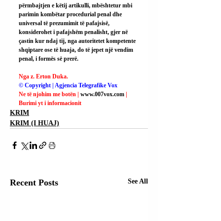
përmbajtjen e këtij artikulli, mbështetur mbi 
parimin kombëtar procedurial penal dhe 
universal të prezumimit të pafajsisë, 
konsiderohet i pafajshëm penalisht, gjer në 
çastin kur ndaj tij, nga autoritetet kompetente 
shqiptare ose të huaja, do të jepet një vendim 
penal, i formës së prerë.
Nga z. Erton Duka.
© Copyright | Agjencia Telegrafike Vox
Ne të njohim me botën | 
www.007vox.com
| 
Burimi yt i informacionit
KRIM
KRIM (I HUAJ)
Recent Posts
See All