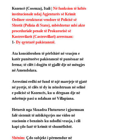
Kozencë (Cosenza), Itali | 
Në funksion të luftës 
institucionale ndaj Agjenturës së Krimit 
Ordiner strukturat vendore të Policisë së 
Shtetit (Polizia di Stato), mbështetur mbi akte 
proceduriale penale të Prokurorisë së 
Kastrovilarit (Castrovillari) arrestuan:
1- 
Dy qytetarë pakistanezë.
Ata konsiderohen të përfshirë në vrasjen e 
katër punëtorëve pakistanezë të punësuar në 
ferma; të cilët i dogjën të gjallë dje në mëngjes 
në Amendolara.
Arrestimi erdhi në fund të një marrjeje të gjatë 
në pyetje, të cilës të dy iu nënshtruan në selinë 
e policisë së Kozencës, ku u dërguan dje në 
mbrëmje pasi u ndaluan në Villapiana.
Hetuesit nga Skuadra Fluturuese i gjurmuan 
falë sistemit të mbikëqyrjes me video në 
stacionin e benzinës ku ndodhi vrasja, i cili 
kapi çdo fazë të krimit të shumëfishtë.
Shënim: 
Çdo subjekt i përmendur në 