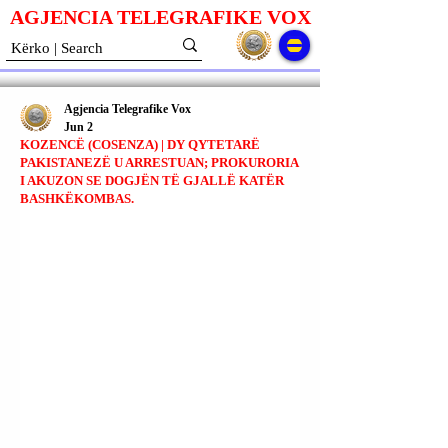
AGJENCIA TELEGRAFIKE V
O
X
Agjencia Telegrafike Vox
Jun 2
KOZENCË (COSENZA) | DY QYTETARË
PAKISTANEZË U ARRESTUAN; PROKURORIA
I AKUZON SE DOGJËN TË GJALLË KATËR
BASHKËKOMBAS.