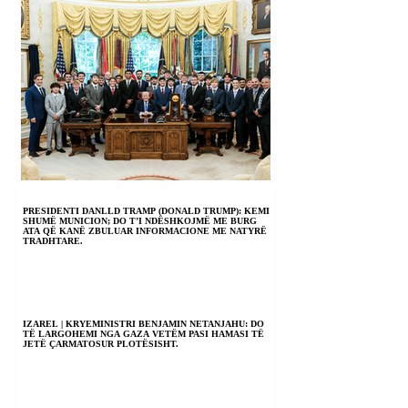
PRESIDENTI DANLLD TRAMP (DONALD TRUMP): KEMI
SHUMË MUNICION; DO T’I NDËSHKOJMË ME BURG
ATA QË KANË ZBULUAR INFORMACIONE ME NATYRË
TRADHTARE.
IZAREL | KRYEMINISTRI BENJAMIN NETANJAHU: DO
TË LARGOHEMI NGA GAZA VETËM PASI HAMASI TË
JETË ÇARMATOSUR PLOTËSISHT.