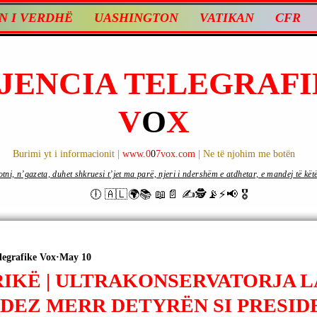
N I VERDHË
UASHINGTON
VATIKAN
CFR
JENCIA TELEGRAFI
V
O
X
Burimi yt i informacionit |
www.0
0
7vox.com
| Ne të njohim me botën
ni, n’gazeta, duhet shkruesi t’jet ma parë, njeri i ndershëm e atdhetar, e mandej të këtë d
🕕 🇦🇱🌍📚 📖📄 ✍🕵️📡⚡️📢 🎖
legrafike Vox
May 10
RIKË | ULTRAKONSERVATORJA 
DEZ MERR DETYRËN SI PRESID