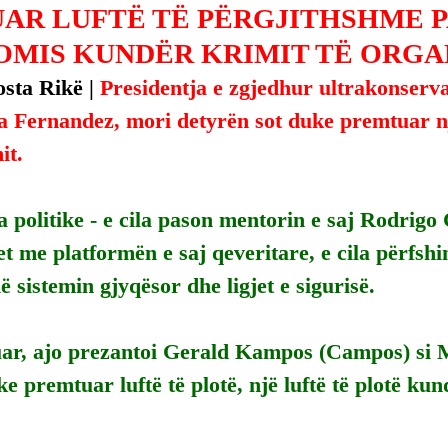
AR LUFTË TË PËRGJITHSHME P
MIS KUNDËR KRIMIT TË ORGA
sta Rikë | 
Presidentja e zgjedhur ultrakonserva
 Fernandez, mori detyrën sot duke premtuar një
it.
 politike - e cila pason mentorin e saj Rodrigo
jet me platformën e saj qeveritare, e cila përfsh
ë sistemin gjyqësor dhe ligjet e sigurisë.
ar, ajo prezantoi Gerald Kampos (Campos) si Mi
ke premtuar luftë të plotë, një luftë të plotë kun