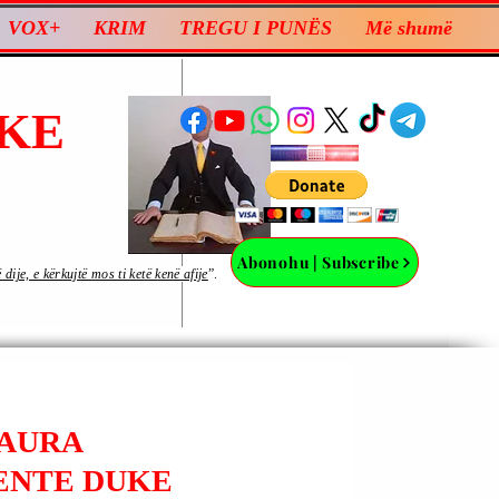
VOX+
KRIM
TREGU I PUNËS
Më shumë
KE
Abonohu | Subscribe
ije, e kërkujtë mos ti ketë kenë afije
”.
LAURA
ENTE DUKE