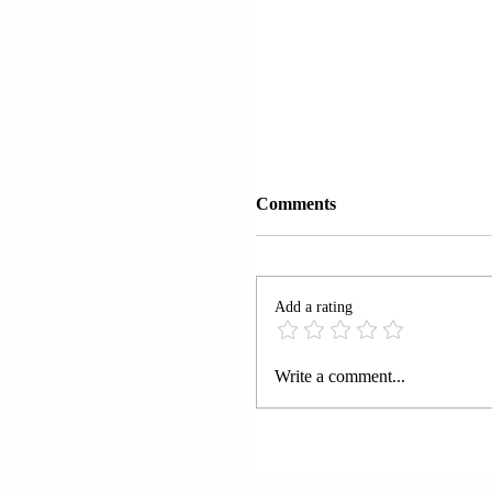
Comments
Add a rating
KOSTA RIKË | 99% E
Write a comment...
ENERGJISË SË PRO
ËSHTË E PASTËR DH
RINOVUESHME.