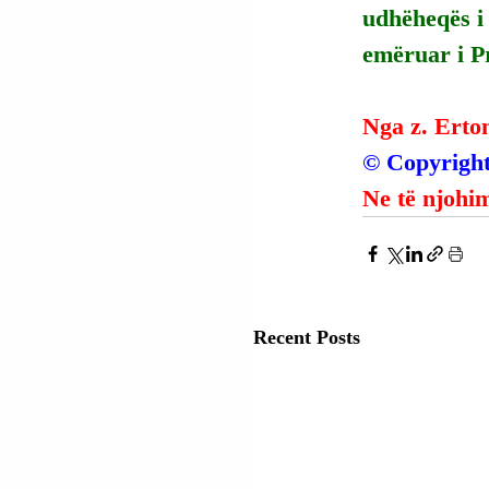
udhëheqës i 
emëruar i Pr
Nga z. Erto
© Copyright
Ne të njohim
Recent Posts