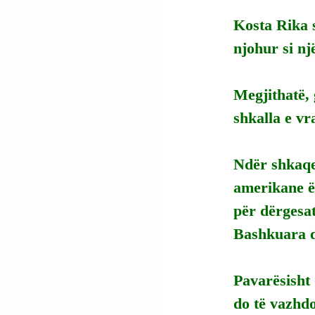
Kosta Rika s
njohur si nj
Megjithatë, 
shkalla e vr
Ndër shkaqet
amerikane ës
për dërgesat
Bashkuara 
Pavarësisht 
do të vazhdo