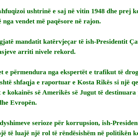
hfuqizoi ushtrinë e saj në vitin 1948 dhe prej k
ë nga vendet më paqësore në rajon.
gjatë mandatit katërvjeçar të ish-Presidentit Ça
asjeve arriti nivele rekord.
 e përmendura nga ekspertët e trafikut të drogë
htë shfaqja e raportuar e Kosta Rikës si një qe
 e kokainës së Amerikës së Jugut të destinuara 
dhe Evropën.
dyshimeve serioze për korrupsion, ish-Presiden
jë të luajë një rol të rëndësishëm në politikën 