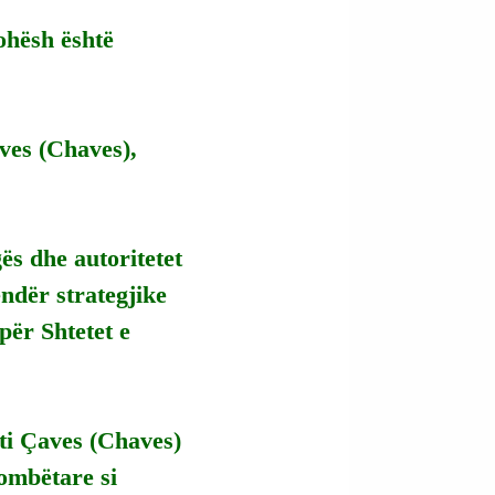
ohësh është 
ves (Chaves), 
s dhe autoritetet 
ndër strategjike 
për Shtetet e 
ti Çaves (Chaves) 
kombëtare si 