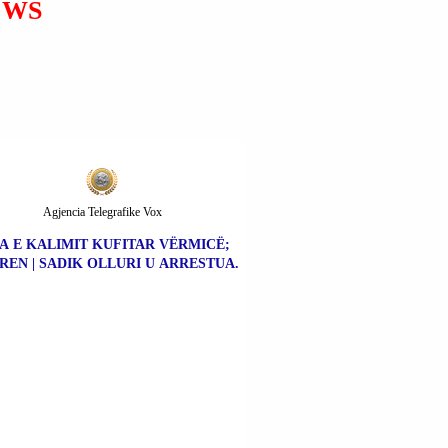
EWS
BUKELE I CILI KËRKOI
QË TË VEPROHET ME
DORË TË HEKURT
KUNDËR BANDAVE
KRIMINALE.
Agjencia Telegrafike Vox
A E KALIMIT KUFITAR VËRMICË;
REN | SADIK OLLURI U ARRESTUA.