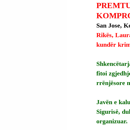
PREMTU
KOMPRO
San Jose, Ko
Rikës, Laura
kundër krim
Shkencëtarja
fitoi zgjedh
rrënjësore n
Javën e kalu
Sigurisë, du
organizuar.