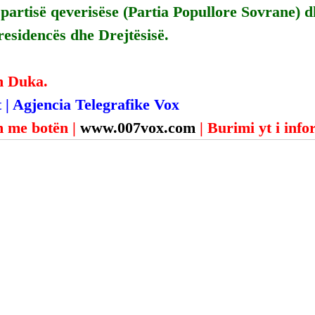
partisë qeverisëse (Partia Popullore Sovrane) dh
esidencës dhe Drejtësisë.
n Duka.
 | Agjencia Telegrafike Vox
 me botën | 
www.007vox.com
| Burimi yt i inf