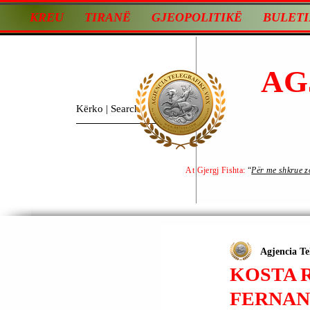
KREU
TIRANË
GJEOPOLITIKË
BULETI
AG
At Gjergj Fishta:
“
Për me shkrue zot
Agjencia Te
KOSTA 
FERNAN