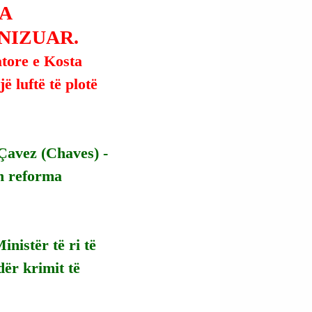
A
NIZUAR.
tore e Kosta 
 luftë të plotë 
 Çavez (Chaves) - 
in reforma 
nistër të ri të 
dër krimit të 