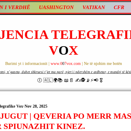
N I VERDHË
UASHINGTON
VATIKAN
CFR
JENCIA TELEGRAFI
V
O
X
Burimi yt i informacionit |
www.0
0
7vox.com
| Ne të njohim me botën
ni, n’gazeta, duhet shkruesi t’jet ma parë, njeri i ndershëm e atdhetar, e mandej të këtë d
🕕 🇦🇱🌍📚 📖📄 ✍🕵️📡⚡️📢 🎖
legrafike Vox
Nov 28, 2025
JUGUT | QEVERIA PO MERR MAS
 SPIUNAZHIT KINEZ.