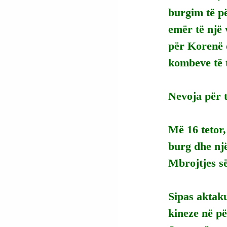
burgim të pë
emër të një 
për Korenë e
kombeve të t
Nevoja për t
Më 16 tetor,
burg dhe një
Mbrojtjes së
Sipas aktaku
kineze në pë