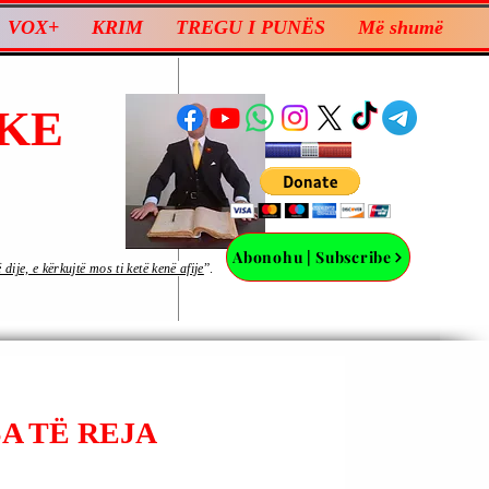
VOX+
KRIM
TREGU I PUNËS
Më shumë
KE
Abonohu | Subscribe
ije, e kërkujtë mos ti ketë kenë afije
”.
A TË REJA