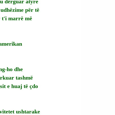
 u dërguar atyre 
 udhëzime për të 
 t'i marrë më 
 amerikan 
ng-ho dhe 
ërkuar tashmë 
it e huaj të çdo 
vitetet ushtarake 