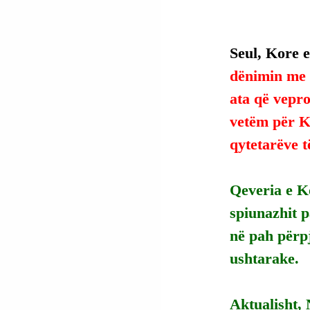
Seul, Kore e
dënimin me v
ata që vepro
vetëm për Ko
qytetarëve t
Qeveria e Ko
spiunazhit p
në pah përpj
ushtarake.
Aktualisht,