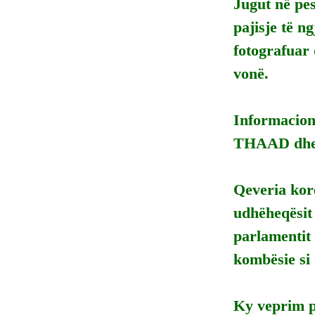
Jugut në pes
pajisje të 
fotografuar 
vonë.
Informacioni
THAAD dhe f
Qeveria kor
udhëheqësit
parlamentit 
kombësie si
Ky veprim pa