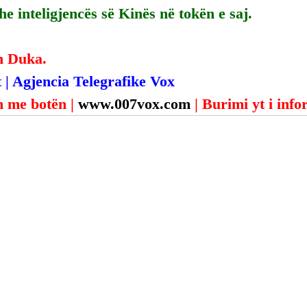
dhe inteligjencës së Kinës në tokën e saj.
n Duka.
 | Agjencia Telegrafike Vox
 me botën | 
www.007vox.com
| Burimi yt i inf