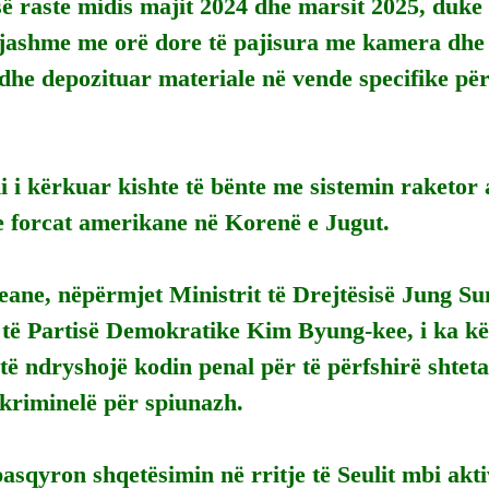
ë raste midis majit 2024 dhe marsit 2025, duke
ngjashme me orë dore të pajisura me kamera dhe
dhe depozituar materiale në vende specifike për
 i kërkuar kishte të bënte me sistemin raketor
orcat amerikane në Korenë e Jugut.
eane, nëpërmjet Ministrit të Drejtësisë Jung Su
 të Partisë Demokratike Kim Byung-kee, i ka k
të ndryshojë kodin penal për të përfshirë shtetas
 kriminelë për spiunazh.
sqyron shqetësimin në rritje të Seulit mbi akti