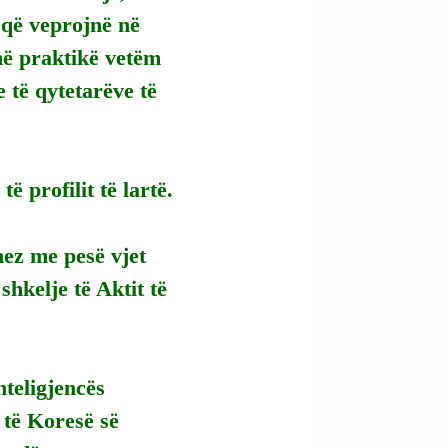
 që veprojnë në 
në praktikë vetëm 
 të qytetarëve të 
ë profilit të lartë.
nez me pesë vjet 
hkelje të Aktit të 
teligjencës 
 të Koresë së 