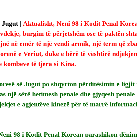
 Jugut | 
Aktualisht, Neni 98 i Kodit Penal Kore
dekje, burgim të përjetshëm ose të paktën shta
jnë në emër të një vendi armik, një term që zba
renë e Veriut, duke e bërë të vështirë ndjekjen
ë kombeve të tjera si Kina.
resë së Jugut po shqyrton përditësimin e ligjit t
as një sërë hetimesh penale dhe gjyqesh penale
ekjet e agjentëve kinezë për të marrë informac
 Neni 98 i Kodit Penal Korean parashikon dënim