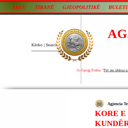
KREU
TIRANË
GJEOPOLITIKË
BULETI
AG
At Gjergj Fishta:
“
Për me shkrue zot
Agjencia Te
KORE E 
KUNDËR