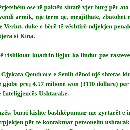
rjetshëm ose të paktën shtatë vjet burg për ata
vendi armik, një term që, megjithatë, zbatohet 
 Veriut, duke e bërë të vështirë ndjekjen penale
jera si Kina.
ë rishikuar kuadrin ligjor ka lindur pas rasteve t
 Gjykata Qendrore e Seulit dënoi një shtetas ki
 gjobë prej 4.57 milionë won (3110 dollarë) për s
 Inteligjencës Ushtarake.
zës, burri kishte bashkëpunuar me zyrtarët e in
rpjekjen për të kontaktuar personelin ushtarak