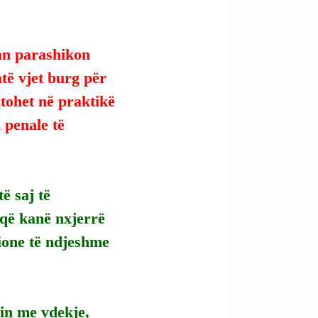
an parashikon 
të vjet burg për 
tohet në praktikë 
 penale të 
ë saj të 
 që kanë nxjerrë 
ione të ndjeshme 
in me vdekje, 