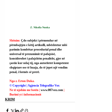
Z. Nikolla Nunka
Shënim: 
Çdo subjekt i përmendur në 
përmbajtjen e këtij artikulli, mbështetur mbi 
parimin kombëtar procedurial penal dhe 
universal të prezumimit të pafajsisë, 
konsiderohet i pafajshëm penalisht, gjer në 
çastin kur ndaj tij, nga autoritetet kompetente 
shqiptare ose të huaja, do të jepet një vendim 
penal, i formës së prerë.
Nga z. Erton Duka.
© Copyright | Agjencia Telegrafike Vox
Ne të njohim me botën | 
www.007vox.com
| 
Burimi yt i informacionit
KRIM