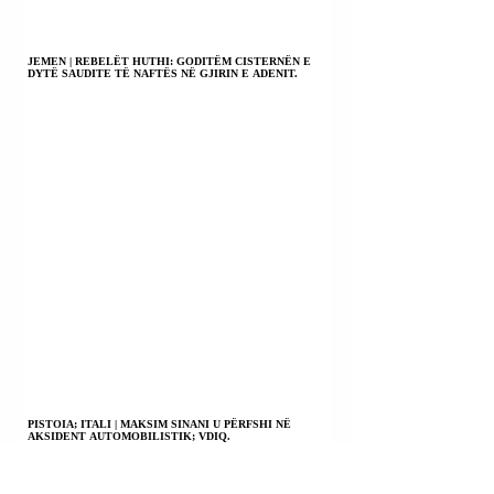
JEMEN | REBELËT HUTHI: GODITËM CISTERNËN E
DYTË SAUDITE TË NAFTËS NË GJIRIN E ADENIT.
PISTOIA; ITALI | MAKSIM SINANI U PËRFSHI NË
AKSIDENT AUTOMOBILISTIK; VDIQ.