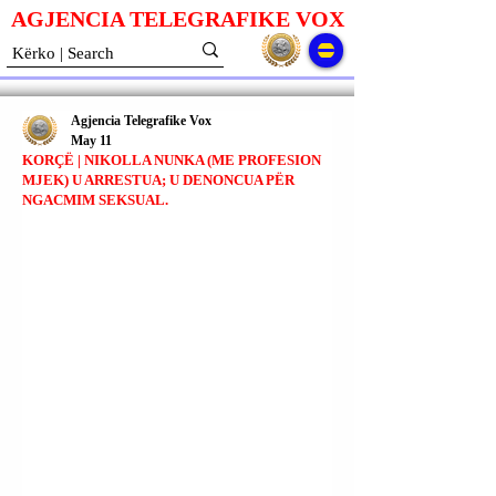
AGJENCIA TELEGRAFIKE V
O
X
Agjencia Telegrafike Vox
May 11
KORÇË | NIKOLLA NUNKA (ME PROFESION
MJEK) U ARRESTUA; U DENONCUA PËR
NGACMIM SEKSUAL.