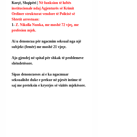
Korçë, Shqipëri | 
Në funksion të luftës 
institucionale ndaj Agjenturës së Krimit 
Ordiner strukturat vendore të Policisë së 
Shtetit arrestuan:
1- 
Z. Nikolla Nunka, me moshë 72 vjeç, me 
profesion mjek.
Ai
 u denoncua për ngacmim seksual nga një 
subjekt (femër) me moshë 21 vjeçe.
Ajo gjendej në spital për shkak të problemeve 
shëndetësore.
Sipas denoncueses ai e ka ngacmuar 
seksualisht duke e prekur në pjesët intime të 
saj me preteksin e kryerjes së vizitës mjekësore.