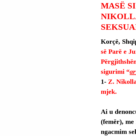
MASË S
NIKOLL
SEKSUA
Korçë, Shqip
së Parë e Jur
Përgjithshë
sigurimi “
ar
1- 
Z. Nikoll
mjek.
Ai u denonc
(femër), me 
ngacmim sek