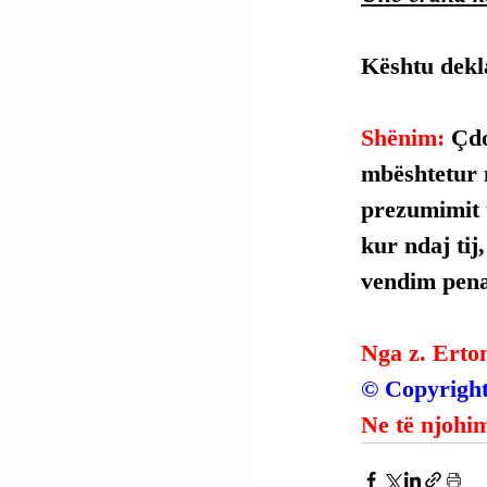
Kështu dekla
Shënim: 
Çdo
mbështetur 
prezumimit t
kur ndaj tij
vendim penal
Nga z. Erto
© Copyright
Ne të njohim