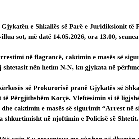
ë Gjykatën e Shkallës së Parë e Juridiksionit të 
illua sot, më datë 14.05.2026, ora 13.00, seanc
rrestimi në flagrancë, caktimin e masës së sigu
j shtetasit nën hetim N.N, ku gjykata në përfun
ërkesës së Prokurorisë pranë Gjykatës së Shkal
t të Përgjithshëm Korçë. Vleftësimin si të ligjsh
 dhe caktimin e masës së sigurimit “Arrest në s
a shkurtimisht në njoftimin e Policisë së Shtetit.
“
Në orën 6 u prezantova me gjyshen në dhomën e 