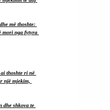
dhe më thoshte: 
 mori nga fytyra 
i thoshte ri në 
ër një mjekim, 
 dhe shkova te 