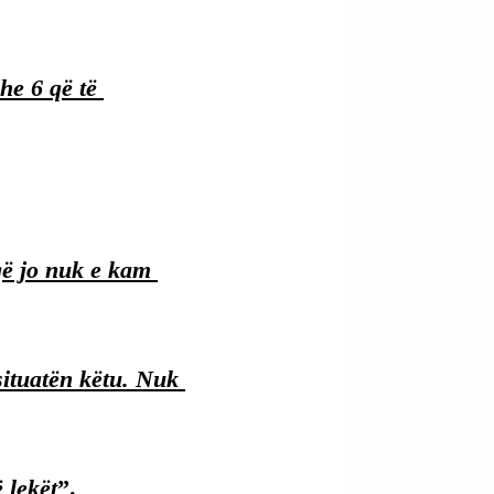
he 6 që të 
 që jo nuk e kam 
situatën këtu. Nuk 
 lekët
”.