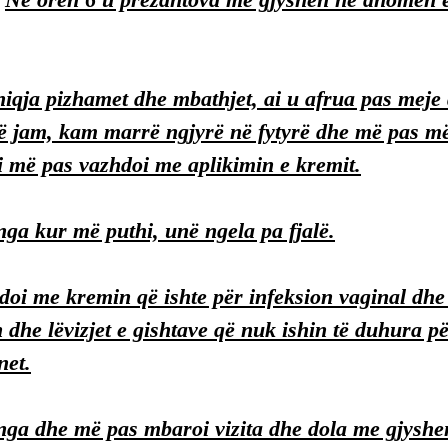
iqja pizhamet dhe mbathjet, ai u afrua pas meje 
ë jam, kam marrë ngjyrë në fytyrë dhe më pas më
 më pas vazhdoi me aplikimin e kremit.
a kur më puthi, unë ngela pa fjalë.
oi me kremin që ishte për infeksion vaginal dhe a
n dhe lëvizjet e gishtave që nuk ishin të duhura p
net.
ga dhe më pas mbaroi vizita dhe dola me gjyshen