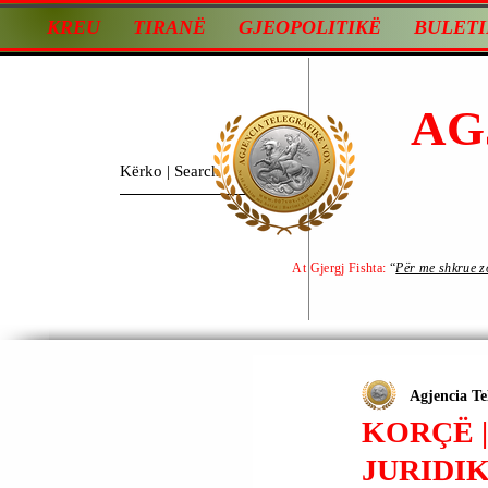
KREU
TIRANË
GJEOPOLITIKË
BULETI
AG
At Gjergj Fishta:
“
Për me shkrue zot
Agjencia Te
KORÇË |
JURIDI