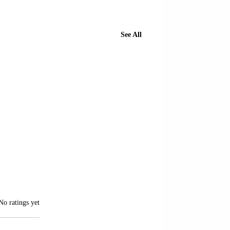
See All
of 5 stars.
No ratings yet