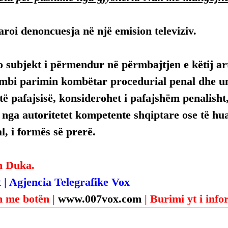
roi denoncuesja në një emision televiziv.
 subjekt i përmendur në përmbajtjen e këtij arti
mbi parimin kombëtar procedurial penal dhe uni
ë pafajsisë, konsiderohet i pafajshëm penalisht,
, nga autoritetet kompetente shqiptare ose të hua
, i formës së prerë.
n Duka.
 | Agjencia Telegrafike Vox
 me botën | 
www.007vox.com
| Burimi yt i inf