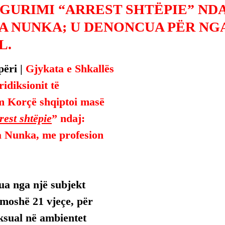
IGURIMI “ARREST SHTËPIE” ND
A NUNKA; U DENONCUA PËR N
L.
ëri | 
Gjykata e Shkallës 
idiksionit të 
m Korçë shqiptoi masë 
rest shtëpie
” ndaj:
a Nunka, me profesion 
ua nga një subjekt 
moshë 21 vjeçe, për 
sual në ambientet 