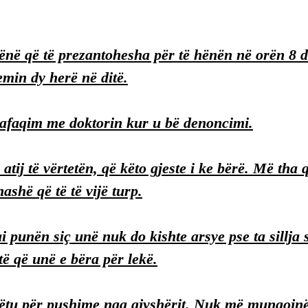
ënë që të prezantohesha për të hënën në orën 8 d
emin dy herë në ditë.
lafaqim me doktorin kur u bë denoncimi.
atij të vërtetën, që këto gjeste i ke bërë. Më tha
hashë që të të vijë turp.
ai punën siç unë nuk do kishte arsye pse ta sillja 
të që unë e bëra për lekë.
ëtu për pushime nga gjyshërit. Nuk më mungojnë