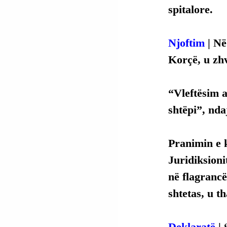
spitalore.
Njoftim
 | N
Korçë, u zhv
“Vleftësim a
shtëpi”, nda
Pranimin e k
Juridiksioni
në flagrancë
shtetas, u th
Deklaratë 
| 