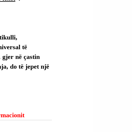
kulli, 
versal të 
 gjer në çastin 
ja, do të jepet një 
ormacionit