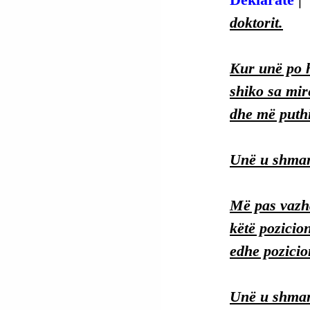
doktorit.
Kur unë po h
shiko sa mir
dhe më puthi
Unë u shmang
Më pas vazhd
këtë pozicio
edhe pozicio
Unë u shman