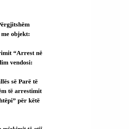
Përgjitshëm 
a me objekt:
rimit “Arrest në 
dim vendosi:
lës së Parë të 
ëm të arrestimit 
htëpi” për këtë 
mjekimit të atij 