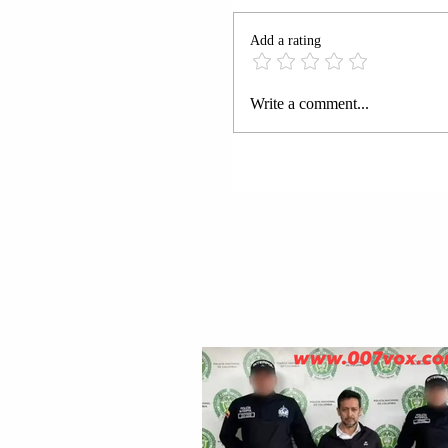
Add a rating
“LAGJJA 10”; KORÇË 
Write a comment...
DHIMITRI XHEMALI 
ARRESTUA.