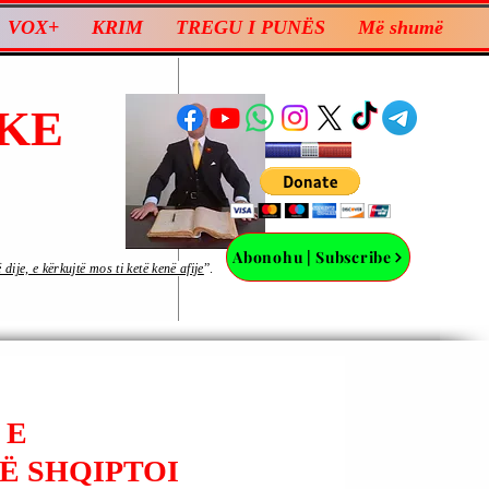
VOX+
KRIM
TREGU I PUNËS
Më shumë
KE
Abonohu | Subscribe
ije, e kërkujtë mos ti ketë kenë afije
”.
 E
Ë SHQIPTOI