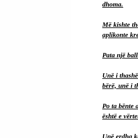
dhoma.
Më kishte th
aplikonte kr
Pata një bal
Unë i thashë 
bërë, unë i t
Po ta bënte 
është e vërte
Unë erdha k