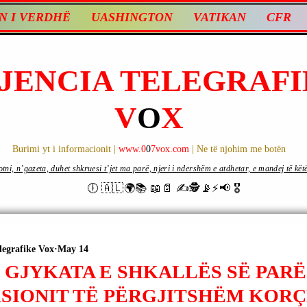
N I VERDHË
UASHINGTON
VATIKAN
CFR
JENCIA TELEGRAFI
V
O
X
Burimi yt i informacionit |
www.0
0
7vox.com
| Ne të njohim me botën
ni, n’gazeta, duhet shkruesi t’jet ma parë, njeri i ndershëm e atdhetar, e mandej të këtë d
🕕 🇦🇱🌍📚 📖📄 ✍🕵️📡⚡️📢 🎖
legrafike Vox
May 14
 GJYKATA E SHKALLËS SË PARË
KSIONIT TË PËRGJITSHËM KORÇ