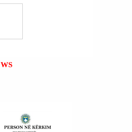
KORÇË | DREJTORI I
PËRGJITHSHËM I
POLICISË SË SHTETIT TË
REPUBLIKËS SË
SHQIPËRISË SKËNDER
HITA ZHVILLOI TAKIME
EWS
ME STRUKTURAT E
DREJTORIVE VENDORE
TË POLICISË KORÇË DHE
ELBASAN.