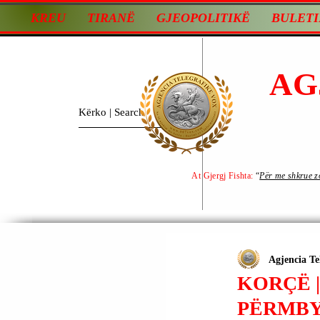
KREU
TIRANË
GJEOPOLITIKË
BULETI
AG
At Gjergj Fishta:
“
Për me shkrue zot
Agjencia Te
KORÇË 
PËRMBY