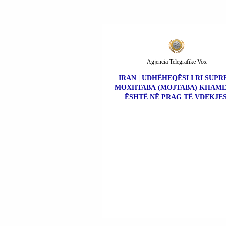
Agjencia Telegrafike Vox
IRAN | UDHËHEQËSI I RI SUP
MOXHTABA (MOJTABA) KHAME
ËSHTË NË PRAG TË VDEKJES