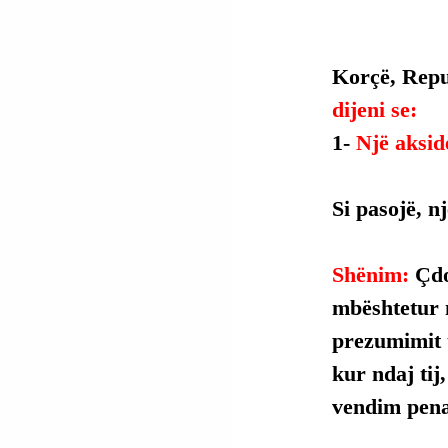
Korçë, Repu
dijeni se:
1- 
Një aksid
Si pasojë, n
Shënim: 
Çdo
mbështetur 
prezumimit t
kur ndaj tij
vendim penal