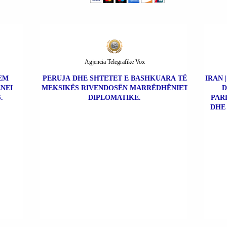
Agjencia Telegrafike Vox
REM
PERUJA DHE SHTETET E BASHKUARA TË
IRAN 
NEI
MEKSIKËS RIVENDOSËN MARRËDHËNIET
D
.
DIPLOMATIKE.
PAR
DHE