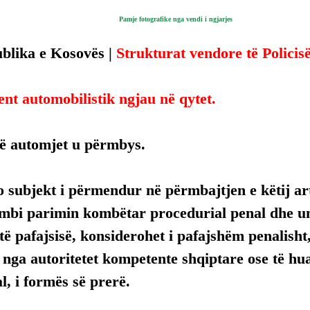
Pamje fotografike nga vendi i ngjarjes
blika e Kosovës | 
Strukturat vendore të Policisë
ent automobilistik ngjau në qytet.
jë automjet u përmbys.
 subjekt i përmendur në përmbajtjen e këtij arti
mbi parimin kombëtar procedurial penal dhe uni
ë pafajsisë, konsiderohet i pafajshëm penalisht,
, nga autoritetet kompetente shqiptare ose të hua
, i formës së prerë.