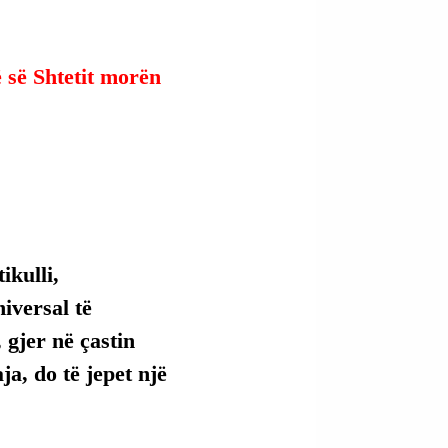
 së Shtetit morën 
kulli, 
versal të 
 gjer në çastin 
ja, do të jepet një 