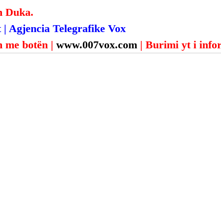
n Duka.
 | Agjencia Telegrafike Vox
 me botën | 
www.007vox.com
| Burimi yt i inf