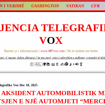
N I VERDHË
UASHINGTON
VATIKAN
CFR
JENCIA TELEGRAFI
V
O
X
Burimi yt i informacionit |
www.0
0
7vox.com
| Ne të njohim me botën
ni, n’gazeta, duhet shkruesi t’jet ma parë, njeri i ndershëm e atdhetar, e mandej të këtë d
🕕 🇦🇱🌍📚 📖📄 ✍🕵️📡⚡️📢 🎖
legrafike Vox
Dec 18, 2025
| AKSIDENT AUTOMOBILISTIK M
SJEN E NJË AUTOMJETI “MERC