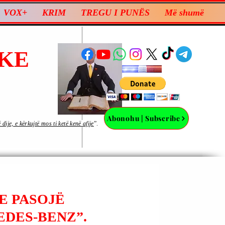
VOX+
KRIM
TREGU I PUNËS
Më shumë
KE
Abonohu | Subscribe
ije, e kërkujtë mos ti ketë kenë afije
”.
E PASOJË
EDES-BENZ”.