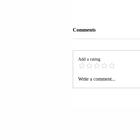
Comments
Add a rating
LAGJJA “NR. 4”; KOR
Write a comment...
JOHAN MYSLLINJ U
ARRESTUA.