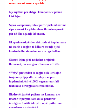
montuara në stenda speciale.
Një njoftim për shtyp i kompanisë e pohon 
këtë lajm.
Sipas kompanisë, tufa e parë e pëllumbave me 
çipa nervorë ka përfunduar fluturime provë 
për në dhe nga një laborator.
Eksperimenti përdor elektroda të implantuara 
në trurin e zogjve, të lidhura me një njësi 
kontrolli dhe stimulimi me energji diellore.
Sistemi lejon që të ndikohet drejtimi i 
fluturimit, me navigim të bazuar në GPS.
“
Neiry
” pretendon se zogjtë nuk kërkojnë 
trajnim sjelljeje dhe se mbijetesa pas 
implantimit është 100% e garantuar falë 
teknikave kirurgjikale stereotaktike.
Biodronët janë të pajisur me kamera, me 
imazhe të përpunuara duke përdorur 
inteligjencë artificiale për t'u përputhur me 
rregulloret e privatësisë.