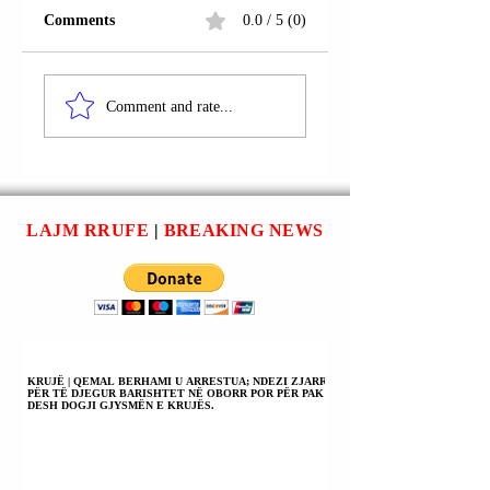
Comments
0.0 / 5 (0)
MË PAK TELA DHE
ÇIPA BIOLOGJIK
MË SHUMË
TË KRIJUARA N
Comment and rate...
ENERGJI ËSHTË
NEURONET
RRUGA E RE E
NJERËZORE TË
ÇIPAVE
RRITURA NË
KUANTIKË.
LABORATOR.
LAJM RRUFE
|
BREAKING NEWS
KRUJË | QEMAL BERHAMI U ARRESTUA; NDEZI ZJARR
PËR TË DJEGUR BARISHTET NË OBORR POR PËR PAK
DESH DOGJI GJYSMËN E KRUJËS.