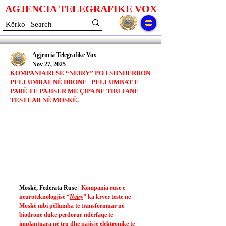
AGJENCIA TELEGRAFIKE V
O
X
Agjencia Telegrafike Vox
Nov 27, 2025
KOMPANIA RUSE “NEIRY” PO I SHNDËRRON
PËLLUMBAT NË DRONË | PËLLUMBAT E
PARË TË PAJISUR ME ÇIPA NË TRU JANË
TESTUAR NË MOSKË.
Moskë, Federata Ruse | 
Kompania ruse e 
neuroteknologjisë “
Neiry
” ka kryer teste në 
Moskë mbi pëllumba të transformuar në 
biodrone duke përdorur ndërfaqe të 
implantuara në tru dhe pajisje elektronike të 