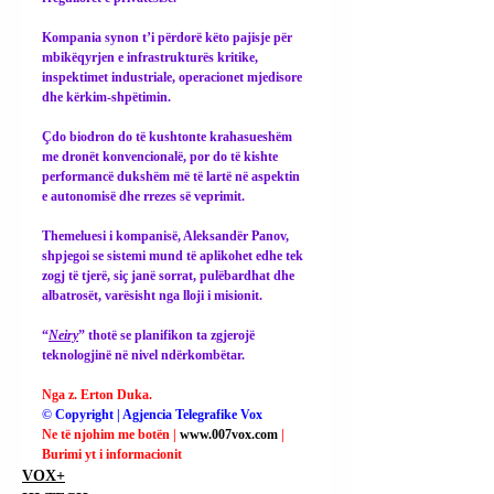
Kompania synon t’i përdorë këto pajisje për 
mbikëqyrjen e infrastrukturës kritike, 
inspektimet industriale, operacionet mjedisore 
dhe kërkim-shpëtimin.
Çdo biodron do të kushtonte krahasueshëm 
me dronët konvencionalë, por do të kishte 
performancë dukshëm më të lartë në aspektin 
e autonomisë dhe rrezes së veprimit.
Themeluesi i kompanisë, Aleksandër Panov, 
shpjegoi se sistemi mund të aplikohet edhe tek 
zogj të tjerë, siç janë sorrat, pulëbardhat dhe 
albatrosët, varësisht nga lloji i misionit.
“
Neiry
” thotë se planifikon ta zgjerojë 
teknologjinë në nivel ndërkombëtar.
Nga z. Erton Duka.
© Copyright | Agjencia Telegrafike Vox
Ne të njohim me botën | 
www.007vox.com
| 
Burimi yt i informacionit
VOX+