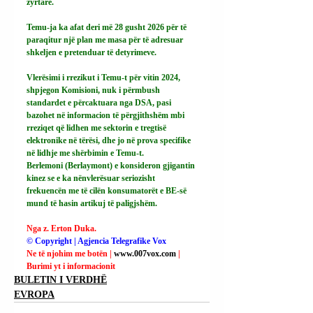
zyrtare.
Temu-ja ka afat deri më 28 gusht 2026 për të 
paraqitur një plan me masa për të adresuar 
shkeljen e pretenduar të detyrimeve.
Vlerësimi i rrezikut i Temu-t për vitin 2024, 
shpjegon Komisioni, nuk i përmbush 
standardet e përcaktuara nga DSA, pasi 
bazohet në informacion të përgjithshëm mbi 
rreziqet që lidhen me sektorin e tregtisë 
elektronike në tërësi, dhe jo në prova specifike 
në lidhje me shërbimin e Temu-t.
Berlemoni (Berlaymont) e konsideron gjigantin 
kinez se e ka nënvlerësuar seriozisht 
frekuencën me të cilën konsumatorët e BE-së 
mund të hasin artikuj të paligjshëm.
Nga z. Erton Duka.
© Copyright | Agjencia Telegrafike Vox
Ne të njohim me botën | 
www.007vox.com
| 
Burimi yt i informacionit
BULETIN I VERDHË
EVROPA