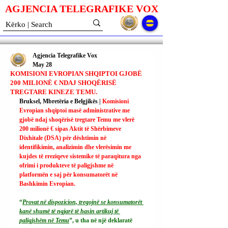
AGJENCIA TELEGRAFIKE V
O
X
Agjencia Telegrafike Vox
May 28
KOMISIONI EVROPIAN SHQIPTOI GJOBË
200 MILIONË € NDAJ SHOQËRISË
TREGTARE KINEZE TEMU.
Bruksel, Mbretëria e Belgjikës | 
Komisioni 
Evropian shqiptoi masë administrative me 
gjobë ndaj shoqërisë tregtare Temu me vlerë 
200 milionë € sipas Aktit të Shërbimeve 
Dixhitale (DSA) për dështimin në 
identifikimin, analizimin dhe vlerësimin me 
kujdes të rreziqeve sistemike të paraqitura nga 
ofrimi i produkteve të paligjshme në 
platformën e saj për konsumatorët në 
Bashkimin Evropian.
“
Provat në dispozicion, tregojnë se konsumatorët 
kanë shumë të ngjarë të hasin artikuj të 
paligjshëm në Temu
”, u tha në një deklaratë 