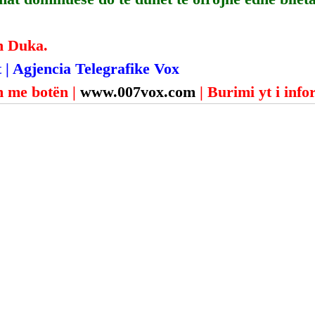
n Duka.
 | Agjencia Telegrafike Vox
 me botën | 
www.007vox.com
| Burimi yt i inf