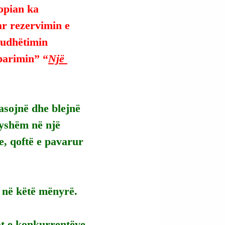
opian ka 
ar rezervimin e 
 udhëtimin 
parimin” “
Një 
asojnë dhe blejnë 
yshëm në një 
e, qoftë e pavarur 
a në këtë mënyrë.
at e konkurrentëve.