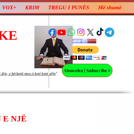
VOX+
KRIM
TREGU I PUNËS
Më shumë
KE
Abonohu | Subscribe
ije, e kërkujtë mos ti ketë kenë afije
”.
 E NJË