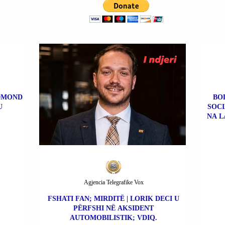
EDMOND
BOL
U
SOCI
NA L
Agjencia Telegrafike Vox
FSHATI FAN; MIRDITË | LORIK DECI U
PËRFSHI NË AKSIDENT
AUTOMOBILISTIK; VDIQ.