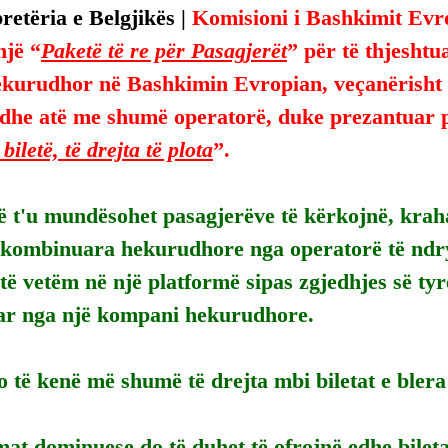
etëria e Belgjikës | 
Komisioni i Bashkimit Evr
një “
Paketë të re për Pasagjerët
” për të thjeshtu
ekurudhor në Bashkimin Evropian, veçanërisht
 dhe atë me shumë operatorë, duke prezantuar 
biletë, të drejta të plota
”.
ë t'u mundësohet pasagjerëve të kërkojnë, krah
 kombinuara hekurudhore nga operatorë të ndr
të vetëm në një platformë sipas zgjedhjes së tyr
ar nga një kompani hekurudhore.
 të kenë më shumë të drejta mbi biletat e bler
at dominuese do të duhet të ofrojnë edhe bilet