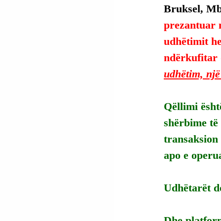
Bruksel, Mbr
prezantuar 
udhëtimit h
ndërkufitar
udhëtim, një 
Qëllimi ësht
shërbime të
transaksion 
apo e operu
Udhëtarët do
Dhe platform