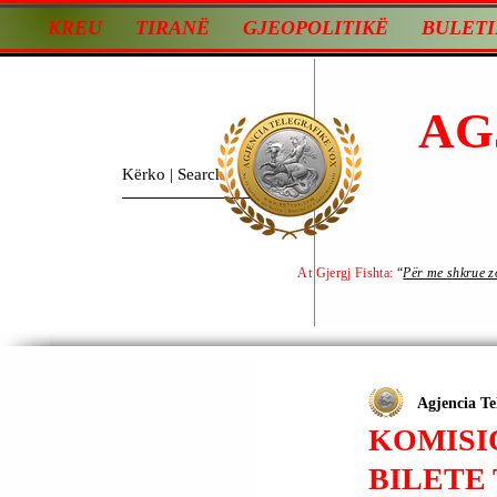
KREU
TIRANË
GJEOPOLITIKË
BULETI
AG
At Gjergj Fishta:
“
Për me shkrue zot
Agjencia Te
KOMISI
BILETE 