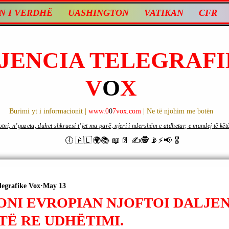
N I VERDHË
UASHINGTON
VATIKAN
CFR
JENCIA TELEGRAFI
V
O
X
Burimi yt i informacionit |
www.0
0
7vox.com
| Ne të njohim me botën
ni, n’gazeta, duhet shkruesi t’jet ma parë, njeri i ndershëm e atdhetar, e mandej të këtë d
🕕 🇦🇱🌍📚 📖📄 ✍🕵️📡⚡️📢 🎖
legrafike Vox
May 13
ONI EVROPIAN NJOFTOI DALJEN
TË RE UDHËTIMI.