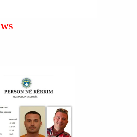
LUFTA NË UKRAINË
ËSHTË KATASTROFË; JO E
LEHTË PËR T’U
ZGJIDHUR.
EWS