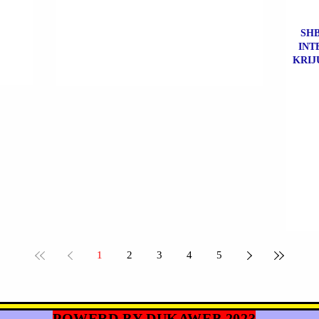
SHB
INT
KRIJ
1
2
3
4
5
POWERD BY DUKAWEB 2023