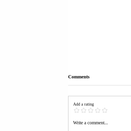
Comments
Add a rating
PRESIDENTJA E
Write a comment...
KOMISIONIT EVROP