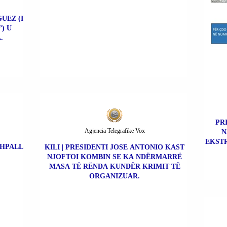
UEZ (I
) U
.
PR
Agjencia Telegrafike Vox
N
EKSTR
SHPALL
KILI | PRESIDENTI JOSE ANTONIO KAST
NJOFTOI KOMBIN SE KA NDËRMARRË
MASA TË RËNDA KUNDËR KRIMIT TË
ORGANIZUAR.