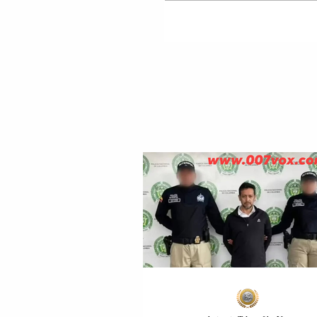
URSULA VON DER LE
(LEYEN): NDALIMI I
GAZIT RUS ËSHTË D
HISTORIKE PËR
BASHKIMIN EVROPIA