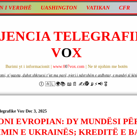
N I VERDHË
UASHINGTON
VATIKAN
CFR
JENCIA TELEGRAFI
V
O
X
Burimi yt i informacionit |
www.0
0
7vox.com
| Ne të njohim me botën
ni, n’gazeta, duhet shkruesi t’jet ma parë, njeri i ndershëm e atdhetar, e mandej të këtë d
🕕 🇦🇱🌍📚 📖📄 ✍🕵️📡⚡️📢 🎖
legrafike Vox
Dec 3, 2025
ONI EVROPIAN: DY MUNDËSI PË
IMIN E UKRAINËS; KREDITË E 