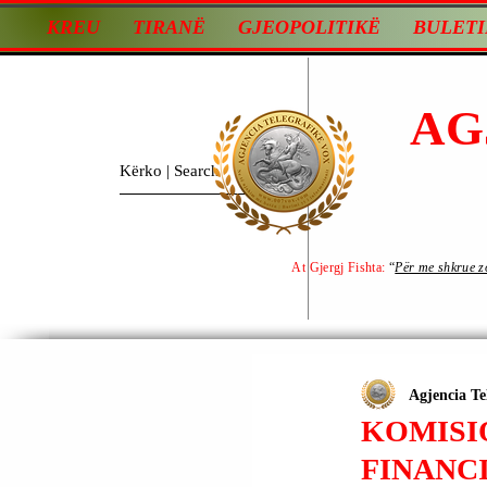
KREU
TIRANË
GJEOPOLITIKË
BULETI
AG
At Gjergj Fishta:
“
Për me shkrue zot
Agjencia Te
KOMISI
FINANC