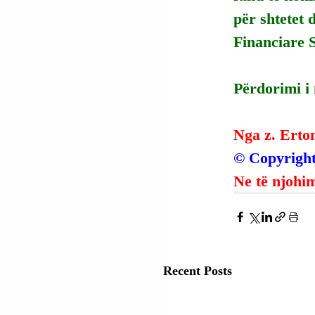
për shtetet 
Financiare 
Përdorimi i
Nga z. Erto
© Copyright
Ne të njohim
Recent Posts