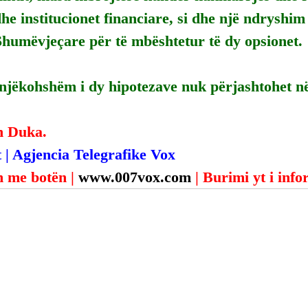
dhe institucionet financiare, si dhe një ndryshi
Shumëvjeçare për të mbështetur të dy opsionet.
 njëkohshëm i dy hipotezave nuk përjashtohet n
n Duka.
 | Agjencia Telegrafike Vox
 me botën | 
www.007vox.com
| Burimi yt i inf