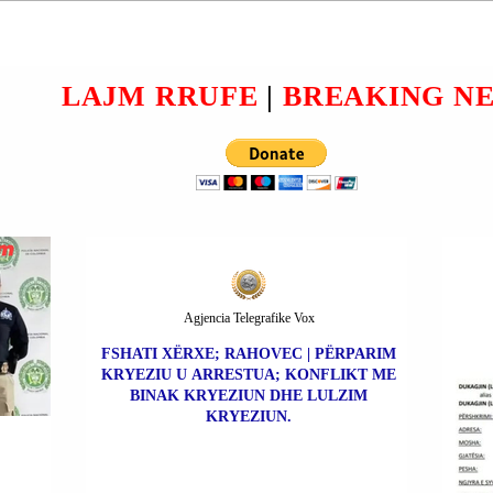
IEN
(WITKOFF-KUSHNER) DHE
PRESIDENTIT VOLODIMIR
ITË
ZELENSKI U ANULUA.
LAJM RRUFE
|
BREAKING N
N.
Agjencia Telegrafike Vox
FSHATI XËRXE; RAHOVEC | PËRPARIM
KRYEZIU U ARRESTUA; KONFLIKT ME
BINAK KRYEZIUN DHE LULZIM
KRYEZIUN.