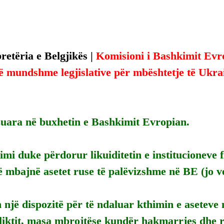
etëria e Belgjikës | 
Komisioni i Bashkimit Evro
 mundshme legjislative për mbështetje të Ukrai
zuara në buxhetin e Bashkimit Evropian.
mi duke përdorur likuiditetin e institucioneve f
ë mbajnë asetet ruse të palëvizshme në BE (jo v
 një dispozitë për të ndaluar kthimin e aseteve
liktit, masa mbrojtëse kundër hakmarrjes dhe r