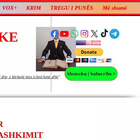
VOX+
KRIM
TREGU I PUNËS
Më shumë
KE
Abonohu | Subscribe
ije, e kërkujtë mos ti ketë kenë afije
”.
R
BASHKIMIT