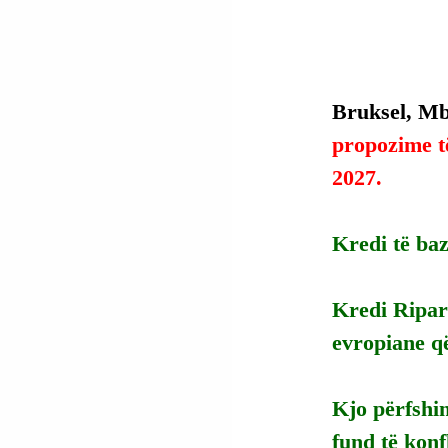
Bruksel, Mbr
propozime të
2027.
Kredi të ba
Kredi Ripari
evropiane q
Kjo përfshin
fund të konf