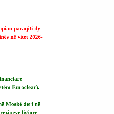
pian paraqiti dy 
nës në vitet 2026-
inanciare 
etëm Euroclear).
 në Moskë deri në 
reziqeve ligjore 