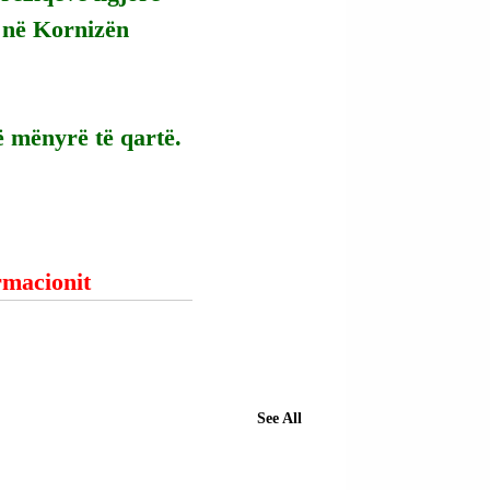
m në Kornizën 
ë mënyrë të qartë.
ormacionit
See All