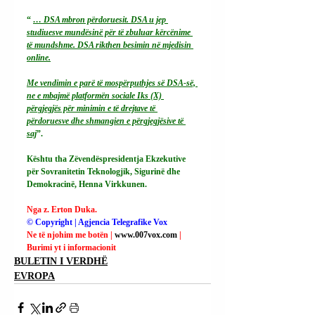
“ 
… DSA mbron përdoruesit. DSA u jep 
studiuesve mundësinë për të zbuluar kërcënime 
të mundshme. DSA rikthen besimin në mjedisin 
online.
Me vendimin e parë të mospërputhjes së DSA-së, 
ne e mbajmë platformën sociale Iks (X) 
përgjegjës për minimin e të drejtave të 
përdoruesve dhe shmangien e përgjegjësive të 
saj
”.
Kështu tha Zëvendëspresidentja Ekzekutive 
për Sovranitetin Teknologjik, Sigurinë dhe 
Demokracinë, Henna Virkkunen.
Nga z. Erton Duka.
© Copyright | Agjencia Telegrafike Vox
Ne të njohim me botën | 
www.007vox.com
| 
Burimi yt i informacionit
BULETIN I VERDHË
EVROPA