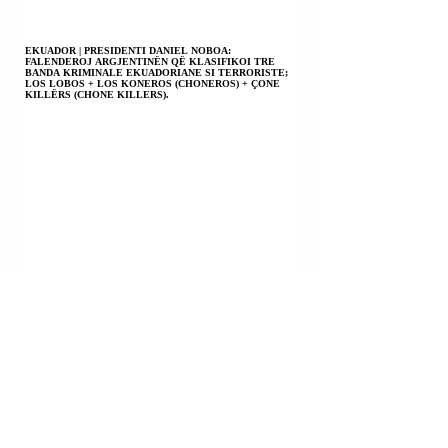
EKUADOR | PRESIDENTI DANIEL NOBOA:
FALENDEROJ ARGJENTINËN QË KLASIFIKOI TRE
BANDA KRIMINALE EKUADORIANE SI TERRORISTE;
LOS LOBOS + LOS KONEROS (CHONEROS) + ÇONE
KILLËRS (CHONE KILLERS).
UKRAINË | PRESIDENTI VOLODIMIR ZELENSKI:
PËRSHËNDES SANKSIONET E REJA TË SHBA-ës
KUNDËR RUSISË.