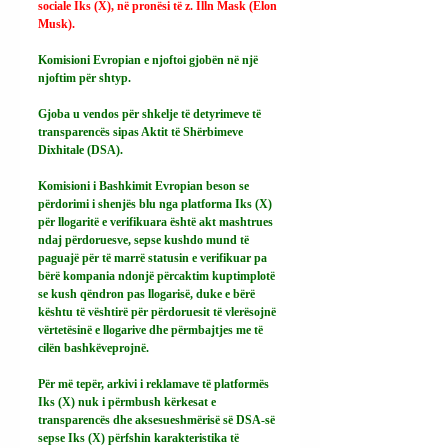
sociale Iks (X), në pronësi të z. Illn Mask (Elon 
Musk).
Komisioni Evropian e njoftoi gjobën në një 
njoftim për shtyp.
Gjoba u vendos për shkelje të detyrimeve të 
transparencës sipas Aktit të Shërbimeve 
Dixhitale (DSA).
Komisioni i Bashkimit Evropian beson se 
përdorimi i shenjës blu nga platforma Iks (X) 
për llogaritë e verifikuara është akt mashtrues 
ndaj përdoruesve, sepse kushdo mund të 
paguajë për të marrë statusin e verifikuar pa 
bërë kompania ndonjë përcaktim kuptimplotë 
se kush qëndron pas llogarisë, duke e bërë 
kështu të vështirë për përdoruesit të vlerësojnë 
vërtetësinë e llogarive dhe përmbajtjes me të 
cilën bashkëveprojnë.
Për më tepër, arkivi i reklamave të platformës 
Iks (X) nuk i përmbush kërkesat e 
transparencës dhe aksesueshmërisë së DSA-së 
sepse Iks (X) përfshin karakteristika të 