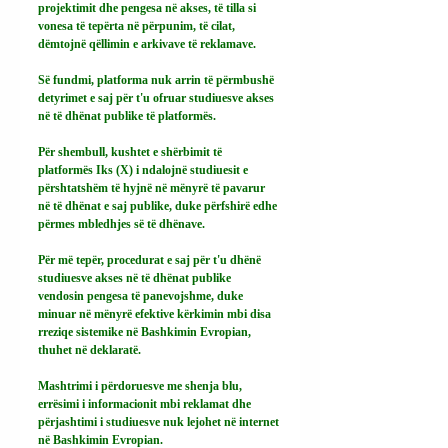
projektimit dhe pengesa në akses, të tilla si 
vonesa të tepërta në përpunim, të cilat, 
dëmtojnë qëllimin e arkivave të reklamave.
Së fundmi, platforma nuk arrin të përmbushë 
detyrimet e saj për t'u ofruar studiuesve akses 
në të dhënat publike të platformës.
Për shembull, kushtet e shërbimit të 
platformës Iks (X) i ndalojnë studiuesit e 
përshtatshëm të hyjnë në mënyrë të pavarur 
në të dhënat e saj publike, duke përfshirë edhe 
përmes mbledhjes së të dhënave.
Për më tepër, procedurat e saj për t'u dhënë 
studiuesve akses në të dhënat publike 
vendosin pengesa të panevojshme, duke 
minuar në mënyrë efektive kërkimin mbi disa 
rreziqe sistemike në Bashkimin Evropian, 
thuhet në deklaratë.
Mashtrimi i përdoruesve me shenja blu, 
errësimi i informacionit mbi reklamat dhe 
përjashtimi i studiuesve nuk lejohet në internet 
në Bashkimin Evropian.