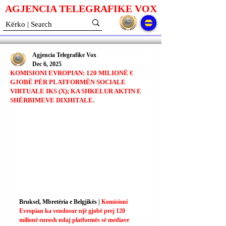
AGJENCIA TELEGRAFIKE V
O
X
Agjencia Telegrafike Vox
Dec 6, 2025
KOMISIONI EVROPIAN: 120 MILIONË €
GJOBË PËR PLATFORMËN SOCIALE
VIRTUALE IKS (X); KA SHKELUR AKTIN E
SHËRBIMEVE DIXHITALE.
Bruksel, Mbretëria e Belgjikës | 
Komisioni 
Evropian ka vendosur një gjobë prej 120 
milionë eurosh ndaj platformës së mediave 