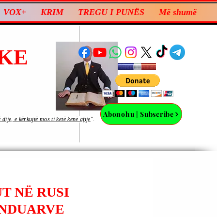
VOX+
KRIM
TREGU I PUNËS
Më shumë
KE
Abonohu | Subscribe
ije, e kërkujtë mos ti ketë kenë afije
”.
T NË RUSI
TENDUARVE