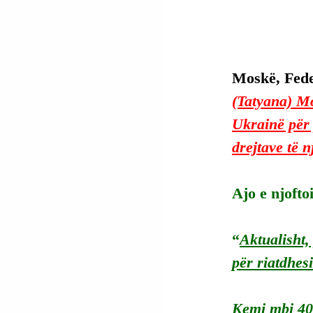
Moskë, Fede
(Tatyana) Mo
Ukrainë për p
drejtave të n
Ajo e njofto
“
Aktualisht,
për riatdhes
Kemi mbi 400