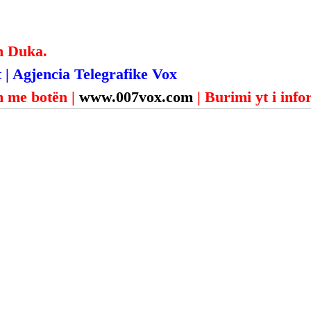
n Duka.
 | Agjencia Telegrafike Vox
 me botën | 
www.007vox.com
| Burimi yt i inf