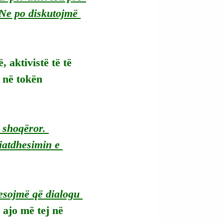
Ne po diskutojmë 
 aktivistë të të 
 në tokën 
i shoqëror. 
iatdhesimin e 
esojmë që dialogu 
i ajo më tej në 