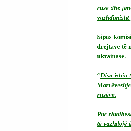
ruse dhe ja
vazhdimisht 
Sipas komisi
drejtave të 
ukrainase.
“
Disa ishin 
Marrëveshjet
rusëve.
Por riatdhes
të vazhdojë d