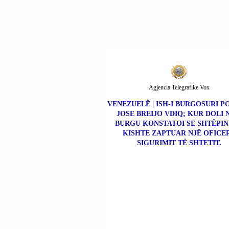
UDHËHEQËSIN E
OPOZITËS VIKTOR
BABARIKO).
Agjencia Telegrafike Vox
VENEZUELË | ISH-I BURGOSURI P
JOSE BREIJO VDIQ; KUR DOLI 
BURGU KONSTATOI SE SHTËPIN
KISHTE ZAPTUAR NJË OFICER
SIGURIMIT TË SHTETIT.