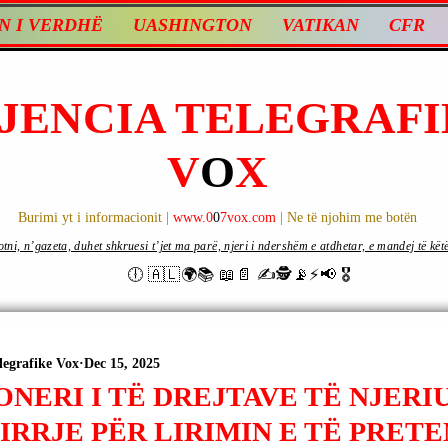
N I VERDHË
UASHINGTON
VATIKAN
CFR
JENCIA TELEGRAFI
V
O
X
Burimi yt i informacionit |
www.0
0
7vox.com
| Ne të njohim me botën
ni, n’gazeta, duhet shkruesi t’jet ma parë, njeri i ndershëm e atdhetar, e mandej të këtë d
🕕 🇦🇱🌍📚 📖📄 ✍🕵️📡⚡️📢 🎖
legrafike Vox
Dec 15, 2025
NERI I TË DREJTAVE TË NJERIU
HIRRJE PËR LIRIMIN E TË PRE