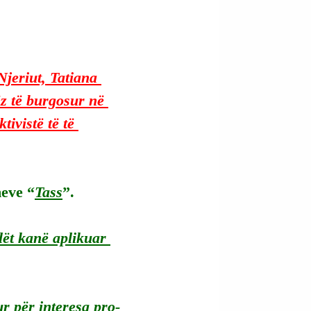
Njeriut, Tatiana 
z të burgosur në 
tivistë të të 
meve “
Tass
”.
lët kanë aplikuar 
ur për interesa pro-