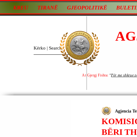
KREU
TIRANË
GJEOPOLITIKË
BULETI
AG
At Gjergj Fishta:
“
Për me shkrue zot
Agjencia Te
KOMISIO
BËRI T