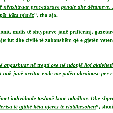
në nënshtruar procedurave penale dhe dënimeve. 
për këta njerëz
”, tha ajo.
onit, midis të shtypurve janë priftërinj, gazetarë,
njeriut dhe civilë të zakonshëm që e gjetën veten
të angazhuar në tregti ose në ndonjë lloj aktivitet
 nuk janë arritur ende me palën ukrainase për r
imet individuale tashmë kanë ndodhur. Dhe shpr
erisa të gjithë këta njerëz të riatdhesohen
”, shto