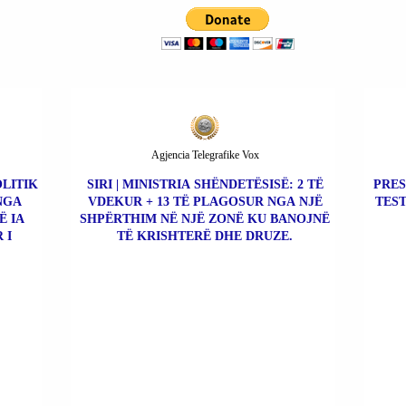
ÇMIMIT NOBEL ALES
BIALIATSKI).
Agjencia Telegrafike Vox
OLITIK
SIRI | MINISTRIA SHËNDETËSISË: 2 TË
PRES
NGA
VDEKUR + 13 TË PLAGOSUR NGA NJË
TEST
Ë IA
SHPËRTHIM NË NJË ZONË KU BANOJNË
 I
TË KRISHTERË DHE DRUZE.