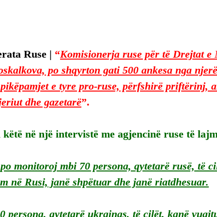
rata Ruse | 
“
Komisionerja ruse për të Drejtat e 
skalkova, po shqyrton gati 500 ankesa nga njerë
ikëpamjet e tyre pro-ruse, përfshirë priftërinj, ak
jeriut dhe gazetarë
”.
i këtë në një intervistë me agjencinë ruse të laj
 po monitoroj mbi 70 persona, qytetarë rusë, të ci
im në Rusi, janë shpëtuar dhe janë riatdhesuar.
 persona, qytetarë ukrainas, të cilët, kanë vuajt