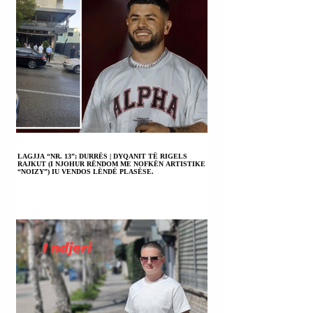
LAGJJA “NR. 13”; DURRËS | DYQANIT TË RIGELS
RAJKUT (I NJOHUR RËNDOM ME NOFKËN ARTISTIKE
“NOIZY”) IU VENDOS LËNDË PLASËSE.