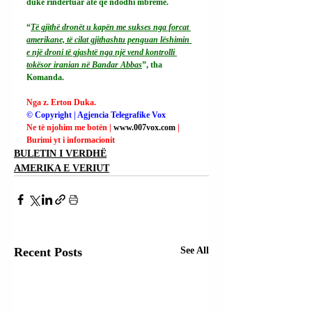
duke rindërtuar atë që ndodhi mbrëmë.
“
Të gjithë dronët u kapën me sukses nga forcat 
amerikane, të cilat gjithashtu penguan lëshimin 
e një droni të gjashtë nga një vend kontrolli 
tokësor iranian në Bandar Abbas
”, tha 
Komanda.
Nga z. Erton Duka.
© Copyright | Agjencia Telegrafike Vox
Ne të njohim me botën | 
www.007vox.com
| 
Burimi yt i informacionit
BULETIN I VERDHË
AMERIKA E VERIUT
Recent Posts
See All