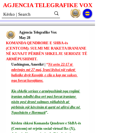
AGJENCIA TELEGRAFIKE V
O
X
Agjencia Telegrafike Vox
May 28
KOMANDA QENDRORE E SHBA-ës
(CENTCOM): SULMI ME RAKETA IRANIANE
NË KUVAJT PËRBËN SHKELJE SERIOZE TË
ARMËPUSHIMIT.
Uashington, Amerikë | 
“
Në orën 22:17 të 
mbrëmjes më 27 maj, Irani lëshoi ​​një raketë 
balistike drejt Kuvajtit, e cila u kap me sukses 
nga forcat kuvajtiane.
Kjo shkelje serioze e armëpushimit nga regjimi 
iranian ndodhi disa orë pasi forcat iraniane 
nisën pesë dronë sulmues njëkahësh që 
përbënin një kërcënim të qartë në afërsi dhe në 
Ngushticën e Hormuzit
”.
Kështu shkroi Komanda Qendrore e ShBA-ës 
(Centcom) në rrjetin social virtual Iks (X), 