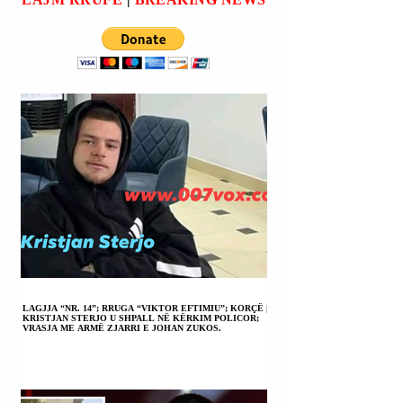
NAFTË.
LAGJJA “NR. 14”; RRUGA “VIKTOR EFTIMIU”; KORÇË |
KRISTJAN STERJO U SHPALL NË KËRKIM POLICOR;
VRASJA ME ARMË ZJARRI E JOHAN ZUKOS.