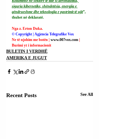
Kolumbisë në sektorë të tillë si aeronautika, 
siguria kibernetike, shëndetësia, energjia e 
qëndrueshme dhe teknologjia e pastrimit të ujit
”, 
thuhet në deklaratë.
Nga z. Erton Duka.
© Copyright | Agjencia Telegrafike Vox
Ne të njohim me botën | 
www.007vox.com
| 
Burimi yt i informacionit
BULETIN I VERDHË
AMERIKA E JUGUT
Recent Posts
See All