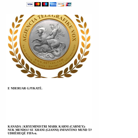
TË NDIQEN
(SANCHEZ)
PENALISHT PËR
NJOFTOI NISJEN
KRIME LUFTE DHE
OPERACIONIT
KRIME KUNDËR
ANTI-TERRORIS
NJERËZIMIT.
TË KODUAR
“SULTANA”.
E NDERUAR GJYKATË.
KANADA | KRYEMINISTRI MARK KARNI (CARNEY):
NUK MENDOJ SE XHANI (GIANNI) INFANTINO MUND TA
UDHËHEQË FIFA-n.