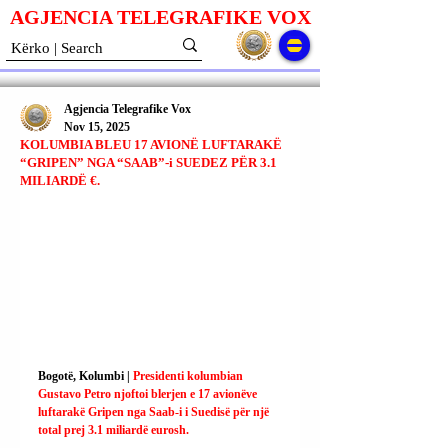
AGJENCIA TELEGRAFIKE V
O
X
Agjencia Telegrafike Vox
Nov 15, 2025
KOLUMBIA BLEU 17 AVIONË LUFTARAKË
“GRIPEN” NGA “SAAB”-i SUEDEZ PËR 3.1
MILIARDË €.
Bogotë, Kolumbi | 
Presidenti kolumbian 
Gustavo Petro njoftoi blerjen e 17 avionëve 
luftarakë Gripen nga Saab-i i Suedisë për një 
total prej 3.1 miliardë eurosh.