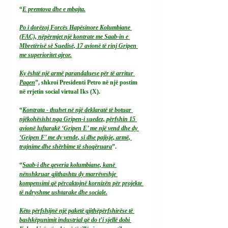
“
E premtova dhe e mbajta.
Po i dorëzoj Forcës Hapësinore Kolumbiane 
(FAC), nëpërmjet një kontrate me Saab-in e 
Mbretërisë së Suedisë, 17 avionë të rinj Gripen 
me superioritet ajror.
Ky
 është një armë parandaluese për të arritur 
Paqen
”, shkroi Presidenti Petro në një postim 
në rrjetin social virtual Iks (X).
“
Kontrata - thuhet në një deklaratë të botuar 
njëkohësisht nga Gripen-i suedez, përfshin 15 
avionë luftarakë ‘Gripen E’ me një vend dhe dy 
‘Gripen F’ me dy vende, si dhe pajisje, armë, 
trajnime dhe shërbime të shoqëruara
”.
“
Saab-i dhe qeveria kolumbiane, kanë 
nënshkruar gjithashtu dy marrëveshje 
kompensimi që përcaktojnë kornizën për projekte 
të ndryshme ushtarake dhe sociale.
Këto përfshijnë një paketë gjithëpërfshirëse të 
bashkëpunimit industrial që do t’i sjellë dobi 