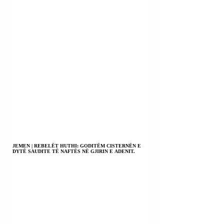
JEMEN | REBELËT HUTHI: GODITËM CISTERNËN E
DYTË SAUDITE TË NAFTËS NË GJIRIN E ADENIT.