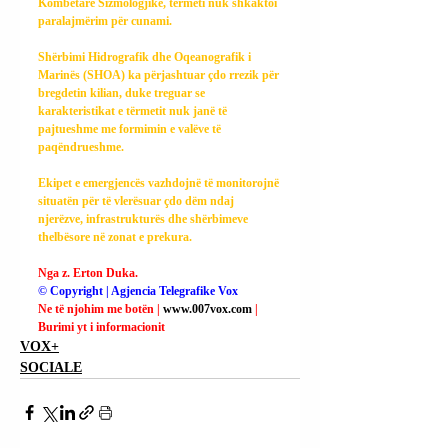
Kombëtare Sizmologjike, tërmeti nuk shkaktoi 
paralajmërim për cunami.
Shërbimi Hidrografik dhe Oqeanografik i 
Marinës (SHOA) ka përjashtuar çdo rrezik për 
bregdetin kilian, duke treguar se 
karakteristikat e tërmetit nuk janë të 
pajtueshme me formimin e valëve të 
paqëndrueshme.
Ekipet e emergjencës vazhdojnë të monitorojnë 
situatën për të vlerësuar çdo dëm ndaj 
njerëzve, infrastrukturës dhe shërbimeve 
thelbësore në zonat e prekura.
Nga z. Erton Duka.
© Copyright | Agjencia Telegrafike Vox
Ne të njohim me botën | 
www.007vox.com
| 
Burimi yt i informacionit
VOX+
SOCIALE