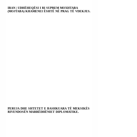
IRAN | UDHËHEQËSI I RI SUPREM MOXHTABA
(MOJTABA) KHAMENEI ËSHTË NË PRAG TË VDEKJES.
PERUJA DHE SHTETET E BASHKUARA TË MEKSIKËS
RIVENDOSËN MARRËDHËNIET DIPLOMATIKE.