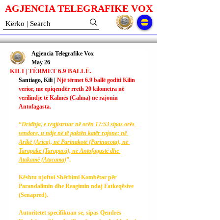
AGJENCIA TELEGRAFIKE V
O
X
Agjencia Telegrafike Vox
May 26
KILI | TËRMET 6.9 BALLË.
Santiago, Kili | 
Një tërmet 6.9 ballë goditi Kilin 
verior, me epiqendër rreth 20 kilometra në 
verilindje të Kalmës (Calma) në rajonin 
Antofagasta.
“
Dridhja, e regjistruar në orën 17:53 sipas orës 
vendore, u ndje në të paktën katër rajone; në 
Arikë (Arica), në Parinakotë (Parinacota), në 
Tarapakë (Tarapacá), në Antofagastë dhe 
Atakamë (Atacama)
”.
Kështu njoftoi Shërbimi Kombëtar për 
Parandalimin dhe Reagimin ndaj Fatkeqësive 
(Senapred).
Autoritetet specifikuan se, sipas Qendrës 