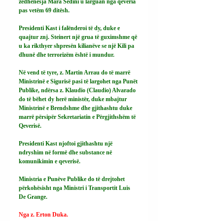
zëdhënësja Mara Sedini u larguan nga qeveria 
pas vetëm 69 ditësh.
Presidenti Kast i falënderoi të dy, duke e 
quajtur znj. Steinert një grua të guximshme që 
u ka rikthyer shpresën kilianëve se një Kili pa 
dhunë dhe terrorizëm është i mundur.
Në vend të tyre, z. Martin Arrau do të marrë 
Ministrinë e Sigurisë pasi të largohet nga Punët 
Publike, ndërsa z. Klaudio (Claudio) Alvarado 
do të bëhet dy herë ministër, duke mbajtur 
Ministrinë e Brendshme dhe gjithashtu duke 
marrë përsipër Sekretariatin e Përgjithshëm të 
Qeverisë.
Presidenti Kast njoftoi gjithashtu një 
ndryshim në formë dhe substance në 
komunikimin e qeverisë.
Ministria e Punëve Publike do të drejtohet 
përkohësisht nga Ministri i Transportit Luis 
De Grange.
Nga z. Erton Duka.