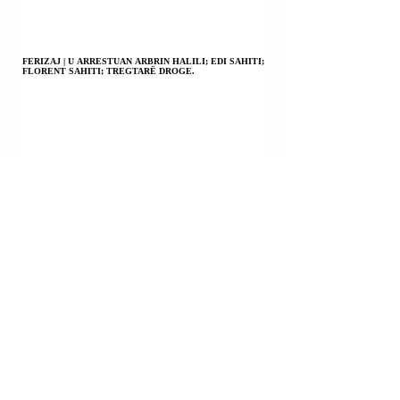
FERIZAJ | U ARRESTUAN ARBRIN HALILI; EDI SAHITI;
FLORENT SAHITI; TREGTARË DROGE.
PRISHTINË | U ARRESTUAN RINOR SHALA; ZORGAN
ASMARI; SINAI JAKUPI; LUKAS BENITO NERK; SHERR.