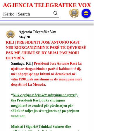
AGJENCIA TELEGRAFIKE V
O
X
Agjencia Telegrafike Vox
May 20
KILI | PRESIDENTI JOSE ANTONIO KAST
NISI RIORGANIZIMIN E PARË TË QEVERISË
PAK MË SHUMË SE DY MUAJ PASI MORI
DETYRËN.
Santiago, Kili | 
Presidenti Jose Antonio Kast ka 
njoftuar riorganizimin e parë të kabinetit të tij, 
më i shpejti që nga kthimi në demokraci në 
vitin 1990, pak më shumë se dy muaj pasi mori 
detyrën në La Moneda.
“
Nuk e prisja të bëja këtë ndryshim në qeveri
”, 
tha Presidenti Kast, duke shpjeguar 
megjithatë se vendosi për përshtatjen për 
shkak të ndjenjës së urgjencës që po përjeton 
vendi sot.
Ministri i Sigurisë Trinidad Steinert dhe 