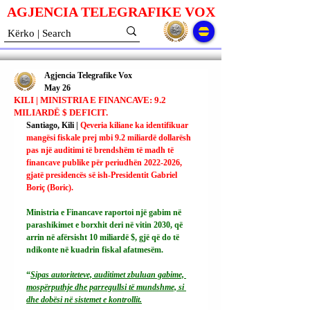
AGJENCIA TELEGRAFIKE V
O
X
Agjencia Telegrafike Vox
May 26
KILI | MINISTRIA E FINANCAVE: 9.2
MILIARDË $ DEFICIT.
Santiago, Kili | 
Qeveria kiliane ka identifikuar 
mangësi fiskale prej mbi 9.2 miliardë dollarësh 
pas një auditimi të brendshëm të madh të 
financave publike për periudhën 2022-2026, 
gjatë presidencës së ish-Presidentit Gabriel 
Boriç (Boric).
Ministria e Financave raportoi një gabim në 
parashikimet e borxhit deri në vitin 2030, që 
arrin në afërsisht 10 miliardë $, gjë që do të 
ndikonte në kuadrin fiskal afatmesëm.
“
Sipas autoriteteve, auditimet zbuluan gabime, 
mospërputhje dhe parregullsi të mundshme, si 
dhe dobësi në sistemet e kontrollit.