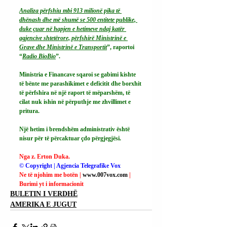
Analiza përfshiu mbi 913 milionë pika të 
dhënash dhe më shumë se 500 entitete publike, 
duke çuar në hapjen e hetimeve ndaj katër 
agjencive shtetërore, përfshirë Ministrinë e 
Grave dhe Ministrinë e Transportit
”, raportoi 
“
Radio BioBio
”.
Ministria e Financave sqaroi se gabimi kishte 
të bënte me parashikimet e deficitit dhe borxhit 
të përfshira në një raport të mëparshëm, të 
cilat nuk ishin në përputhje me zhvillimet e 
pritura.
Një hetim i brendshëm administrativ është 
nisur për të përcaktuar çdo përgjegjësi.
Nga z. Erton Duka.
© Copyright | Agjencia Telegrafike Vox
Ne të njohim me botën | 
www.007vox.com
| 
Burimi yt i informacionit
BULETIN I VERDHË
AMERIKA E JUGUT