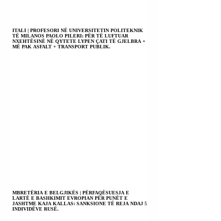
ITALI | PROFESORI NË UNIVERSITETIN POLITEKNIK
TË MILANOS PAOLO PILERI: PËR TË LUFTUAR
NXEHTËSINË NË QYTETE LYPEN ÇATI TË GJELBRA +
MË PAK ASFALT + TRANSPORT PUBLIK.
MBRETËRIA E BELGJIKËS | PËRFAQËSUESJA E
LARTË E BASHKIMIT EVROPIAN PËR PUNËT E
JASHTME KAJA KALLAS: SANKSIONE TË REJA NDAJ 5
INDIVIDËVE RUSË.