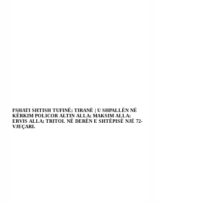
FSHATI SHTISH TUFINË; TIRANË | U SHPALLËN NË
KËRKIM POLICOR ALTIN ALLA; MAKSIM ALLA;
ERVIS ALLA; TRITOL NË DERËN E SHTËPISË NJË 72-
VJEÇARI.