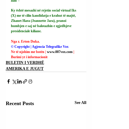
Ky është mesazhi në rrjetin social virtual Iks 
(X) me të cilin kandidatja e krahut të majtë, 
Zhanet Hara (Jeannette Jara), pranoi 
humbjen e saj në balotazhin e zgjedhjeve 
presidenciale kiliane.
Nga z. Erton Duka.
© Copyright | Agjencia Telegrafike Vox
Ne të njohim me botën | 
www.007vox.com
| 
Burimi yt i informacionit
BULETIN I VERDHË
AMERIKA E JUGUT
Recent Posts
See All