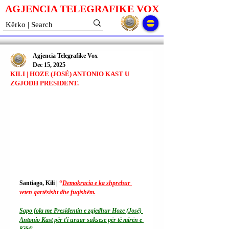
AGJENCIA TELEGRAFIKE V
O
X
Agjencia Telegrafike Vox
Dec 15, 2025
KILI | HOZE (JOSÉ) ANTONIO KAST U
ZGJODH PRESIDENT.
Santiago, Kili | 
“
Demokracia e ka shprehur 
veten qartësisht dhe fuqishëm.
Sapo fola me Presidentin e zgjedhur Hoze (José) 
Antonio Kast për t'i uruar suksese për të mirën e 
Kilit
”.