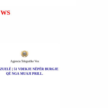
PËR PLANIN E PAQES;
PUNOJ ME ALEATËT PËR
EWS
TË GJETUR KOMPROMISE
QË DO TA FORCOJNË
KIEVIN.
Agjencia Telegrafike Vox
ZUELË | 51 VDEKJE NËPËR BURGJE
QË NGA MUAJI PRILL.