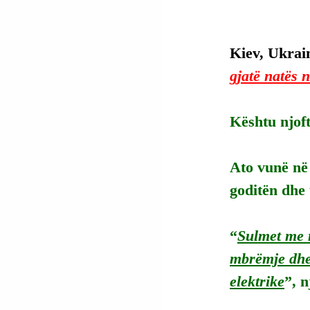
Kiev, Ukrain
gjatë natës 
Kështu njoft
Ato vunë në 
goditën dhe
“
Sulmet me r
mbrëmje dhe 
elektrike
”, n