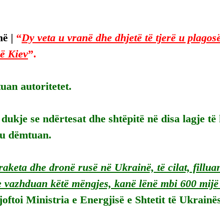
ë | 
“
Dy veta u vranë dhe dhjetë të tjerë u plagos
në Kiev
”.
uan autoritetet.
dukje se ndërtesat dhe shtëpitë në disa lagje të 
 u dëmtuan.
aketa dhe dronë rusë në Ukrainë, të cilat, fillua
vazhduan këtë mëngjes, kanë lënë mbi 600 mijë 
joftoi Ministria e Energjisë e Shtetit të Ukrainë