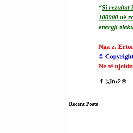
“
Si rezultat
100000 në ra
energji elekt
Nga z. Erto
© Copyright
Ne të njohim
Recent Posts