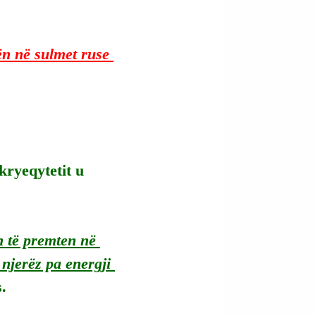
ën në sulmet ruse 
kryeqytetit u 
n të premten në 
njerëz pa energji 
s.