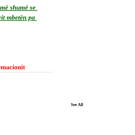
, më shumë se 
vit mbetën pa 
ormacionit
See All