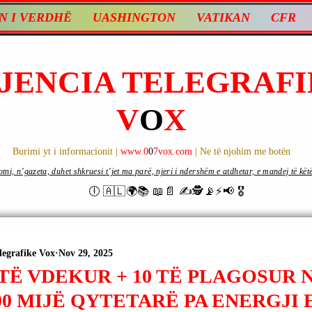
N I VERDHË
UASHINGTON
VATIKAN
CFR
JENCIA TELEGRAFI
V
O
X
Burimi yt i informacionit |
www.0
0
7vox.com
| Ne të njohim me botën
ni, n’gazeta, duhet shkruesi t’jet ma parë, njeri i ndershëm e atdhetar, e mandej të këtë d
🕕 🇦🇱🌍📚 📖📄 ✍🕵️📡⚡️📢 🎖
legrafike Vox
Nov 29, 2025
2 TË VDEKUR + 10 TË PLAGOSUR
00 MIJË QYTETARË PA ENERGJI