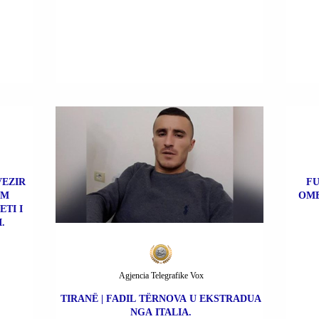
VEZIR
FU
IM
OME
TI I
.
Agjencia Telegrafike Vox
TIRANË | FADIL TËRNOVA U EKSTRADUA
NGA ITALIA.