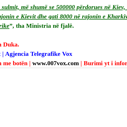
 i sulmit, më shumë se 500000 përdorues në Kiev
jonin e Kievit dhe gati 8000 në rajonin e Kharki
rike
”, tha Ministria në fjalë.
n Duka.
 | Agjencia Telegrafike Vox
 me botën | 
www.007vox.com
| Burimi yt i inf