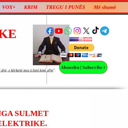
VOX+
KRIM
TREGU I PUNËS
Më shumë
KE
Abonohu | Subscribe
ije, e kërkujtë mos ti ketë kenë afije
”.
 NGA SULMET
 ELEKTRIKE.