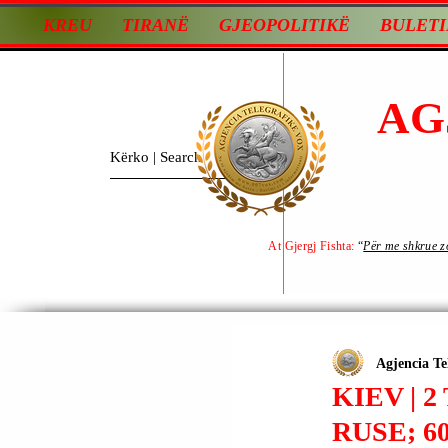
KREU
TIRANË
GJEOPOLITIKË
BULETI
AG
At Gjergj Fishta:
“
Për me shkrue zot
Agjencia Te
KIEV | 
RUSE; 6