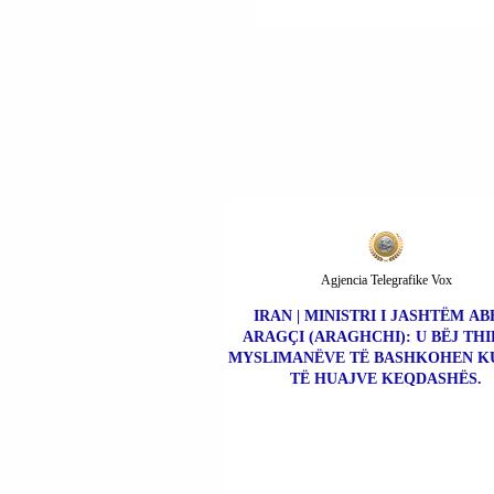
PLAGOSURVE.
Agjencia Telegrafike Vox
IRAN | MINISTRI I JASHTËM AB
ARAGÇI (ARAGHCHI): U BËJ THI
MYSLIMANËVE TË BASHKOHEN K
TË HUAJVE KEQDASHËS.