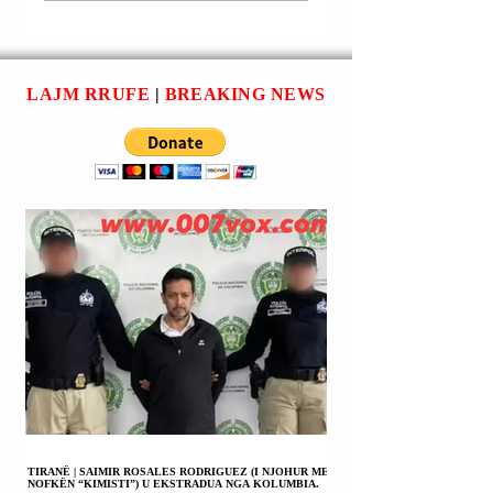
qendror”. Kështu tha një
plotësisht të besueshm
burim ushtarak, i cituar
fushatën e përhapur n
nga agjencia franceze e
rrjetet sociale që bën
lajmeve “Afp”. Ra
thirrje për një hyrje të
LAJM RRUFE
|
BREAKING NEWS
masive në
TIRANË | SAIMIR ROSALES RODRIGUEZ (I NJOHUR ME
NOFKËN “KIMISTI”) U EKSTRADUA NGA KOLUMBIA.