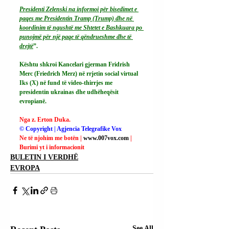
Presidenti Zelenski na informoi për bisedimet e 
paqes me Presidentin Tramp (Trump) dhe në 
koordinim të ngushtë me Shtetet e Bashkuara po 
punojmë për një paqe të qëndrueshme dhe të 
drejtë
”.
Kështu shkroi Kancelari gjerman Fridrish 
Merc (Friedrich Merz) në rrjetin social virtual 
Iks (X) në fund të video-thirrjes me 
presidentin ukrainas dhe udhëheqësit 
evropianë.
Nga z. Erton Duka.
© Copyright | Agjencia Telegrafike Vox
Ne të njohim me botën | 
www.007vox.com
| 
Burimi yt i informacionit
BULETIN I VERDHË
EVROPA
See All