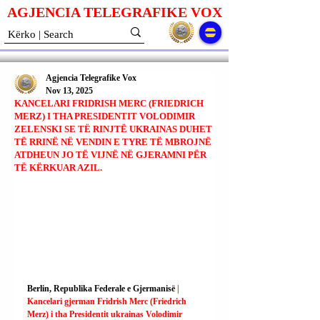
AGJENCIA TELEGRAFIKE V
O
X
Agjencia Telegrafike Vox
Nov 13, 2025
KANCELARI FRIDRISH MERC (FRIEDRICH
MERZ) I THA PRESIDENTIT VOLODIMIR
ZELENSKI SE TË RINJTË UKRAINAS DUHET
TË RRINË NË VENDIN E TYRE TË MBROJNË
ATDHEUN JO TË VIJNË NË GJERAMNI PËR
TË KËRKUAR AZIL.
Berlin, Republika Federale e Gjermanisë 
| 
Kancelari gjerman Fridrish Merc (Friedrich 
Merz) i tha Presidentit ukrainas Volodimir 