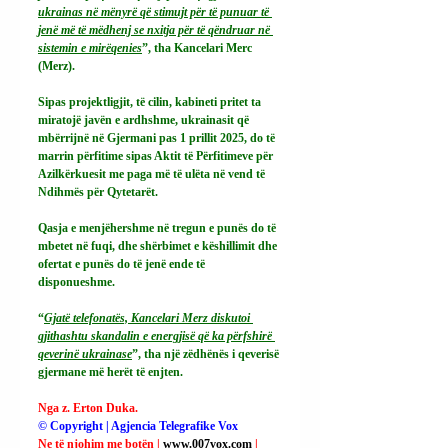
ukrainas në mënyrë që stimujt për të punuar të 
jenë më të mëdhenj se nxitja për të qëndruar në 
sistemin e mirëqenies
”, tha Kancelari Merc 
(Merz).
Sipas projektligjit, të cilin, kabineti pritet ta 
miratojë javën e ardhshme, ukrainasit që 
mbërrijnë në Gjermani pas 1 prillit 2025, do të 
marrin përfitime sipas Aktit të Përfitimeve për 
Azilkërkuesit me paga më të ulëta në vend të 
Ndihmës për Qytetarët.
Qasja e menjëhershme në tregun e punës do të 
mbetet në fuqi, dhe shërbimet e këshillimit dhe 
ofertat e punës do të jenë ende të 
disponueshme.
“
Gjatë telefonatës, Kancelari Merz diskutoi 
gjithashtu skandalin e energjisë që ka përfshirë 
qeverinë ukrainase
”, tha një zëdhënës i qeverisë 
gjermane më herët të enjten.
Nga z. Erton Duka.
© Copyright | Agjencia Telegrafike Vox
Ne të njohim me botën | 
www.007vox.com
| 