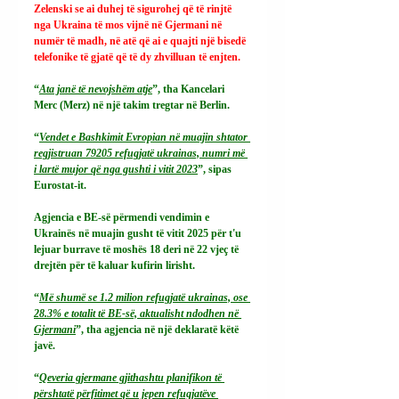
Zelenski se ai duhej të sigurohej që të rinjtë 
nga Ukraina të mos vijnë në Gjermani në 
numër të madh, në atë që ai e quajti një bisedë 
telefonike të gjatë që të dy zhvilluan të enjten.
“
Ata janë të nevojshëm atje
”, tha Kancelari 
Merc (Merz) në një takim tregtar në Berlin.
“
Vendet e Bashkimit Evropian në muajin shtator 
regjistruan 79205 refugjatë ukrainas, numri më 
i lartë mujor që nga gushti i vitit 2023
”, sipas 
Eurostat-it.
Agjencia e BE-së përmendi vendimin e 
Ukrainës në muajin gusht të vitit 2025 për t'u 
lejuar burrave të moshës 18 deri në 22 vjeç të 
drejtën për të kaluar kufirin lirisht.
“
Më shumë se 1.2 milion refugjatë ukrainas, ose 
28.3% e totalit të BE-së, aktualisht ndodhen në 
Gjermani
”, tha agjencia në një deklaratë këtë 
javë.
“
Qeveria gjermane gjithashtu planifikon të 
përshtatë përfitimet që u jepen refugjatëve 