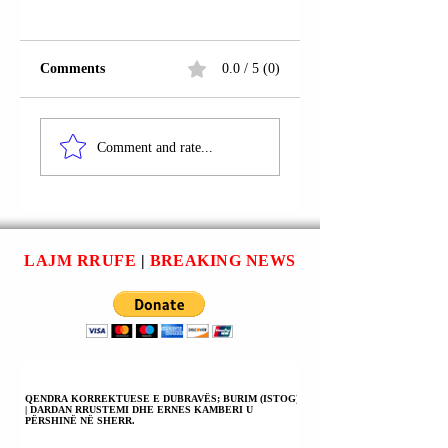
Comments
0.0 / 5 (0)
PRESIDENTI
KANCELARI
VOLODIMIR
GJERMAN
Comment and rate...
ZELENSKI:
FRIDRISH MERC
RAKETAT
(FRIEDRICH
“PATRIOT”
MERZ): TANI NA
MBËRRITËN NGA
DUHET NJË PLA
GJERMANIA FALË
PAQEJE PËR
LAJM RRUFE
|
BREAKING NEWS
KANCELARIT
UKRAINËN; ME
GJERMAN
PARTNERËT
FRIDRISH MERC
EVROPIANË JEM
(FRIEDRICH
TË GATSHËM TË
MERZ).
RRISIN PRESION
MBI RUSINË.
QENDRA KORREKTUESE E DUBRAVËS; BURIM (ISTOG)
| DARDAN RRUSTEMI DHE ERNES KAMBERI U
PËRSHINË NË SHERR.