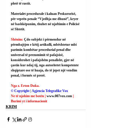
plotë të rastit.
Materialet procedurale i kaluan Prokurorisë, 
për veprën penale “Vjedhja me dhunë”, kryer 
në bashkëpunim, thuhet në njoftimin e Policisë 
së Shtetit.
Shënim: 
Çdo subjekt i përmendur në 
përmbajtjen e këtij artikulli, mbështetur mbi 
parimin kombëtar procedurial penal dhe 
universal të prezumimit të pafajsisë, 
konsiderohet i pafajshëm penalisht, gjer në 
çastin kur ndaj tij, nga autoritetet kompetente 
shqiptare ose të huaja, do të jepet një vendim 
penal, i formës së prerë.
Nga z. Erton Duka.
© Copyright | Agjencia Telegrafike Vox
Ne të njohim me botën | 
www.007vox.com
| 
Burimi yt i informacionit
KRIM