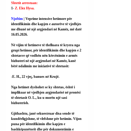
Shtetit arrestuan:
1- 
Z. Elez Hysa.
Njoftim
 | Veprime intensive hetimore për 
identifikimin dhe kapjen e autorëve të vjedhjes 
me dhunë në një argjendari në Kamëz, më datë 
16.05.2026.
Në vijim të hetimeve të thelluara të kryera nga 
grupi hetimor, për identifikimin dhe kapjen e 2 
shtetasve që vodhën nën kërcënimin e armës 
bizhuteri në një argjendari në Kamëz, kanë 
bërë ndalimin me iniciativë të shtetasit:
-E. H., 22 vjeç, banues në Krujë.
Nga hetimet dyshohet se ky shtetas, është i 
implikuar në vjedhjen argjendarisë në pronësi 
të shtetasit O. L., ku u morën një sasi 
bizhuterish.
Gjithashtu, janë sekuestruar disa sende të 
kundërligjshme, të vlefshme për hetimin. Vijon 
puna për identifikimin dhe kapjen e 
bashkëpunëtorit dhe për dokumentimin e 