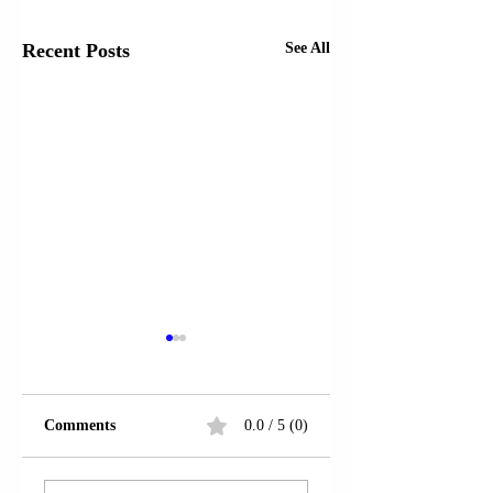
Recent Posts
See All
Comments
0.0 / 5 (0)
LAGJJA “TRESHI”;
KAMËZ |