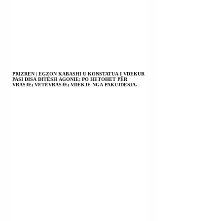
PRIZREN | EGZON KABASHI U KONSTATUA I VDEKUR
PASI DISA DITËSH AGONIE; PO HETOHET PËR
VRASJE; VETËVRASJE; VDEKJE NGA PAKUJDESIA.