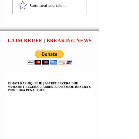
KAMËZ | IRGEN
MËSUESJA MINE
Comment and rate...
MEZINI DHE ANDI
HASANI U SHPAL
SULIKA U
NË KËRKIM
ARRESTUAN;
POLICOR.
ARMË ZJARRI PËR
SHITJE.
LAJM RRUFE
|
BREAKING NEWS
FSHATI RASHIQ; PEJË | ASTRIT BEZERA DHE
MUHAMET BEZERA U ARRESTUAN; SMAJL BEZERA U
PROCEDUA PENALISHT.