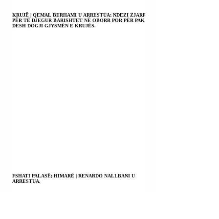
KRUJË | QEMAL BERHAMI U ARRESTUA; NDEZI ZJARR
PËR TË DJEGUR BARISHTET NË OBORR POR PËR PAK
DESH DOGJI GJYSMËN E KRUJËS.
FSHATI PALASË; HIMARË | RENARDO NALLBANI U
ARRESTUA.