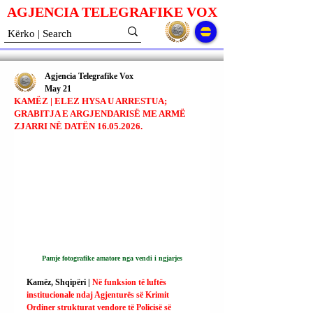
AGJENCIA TELEGRAFIKE V
O
X
Agjencia Telegrafike Vox
May 21
KAMËZ | ELEZ HYSA U ARRESTUA;
GRABITJA E ARGJENDARISË ME ARMË
ZJARRI NË DATËN 16.05.2026.
Pamje fotografike amatore nga vendi i ngjarjes
Kamëz, Shqipëri | 
Në funksion të luftës 
institucionale ndaj Agjenturës së Krimit 
Ordiner strukturat vendore të Policisë së 