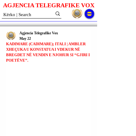
AGJENCIA TELEGRAFIKE V
O
X
Agjencia Telegrafike Vox
May 22
KADIMARE (CADIMARE); ITALI | AMBLER
XHEÇUKA U KONSTATUA I VDEKUR NË
BREGDET NË VENDIN E NJOHUR SI “GJIRI I
POETËVE”.