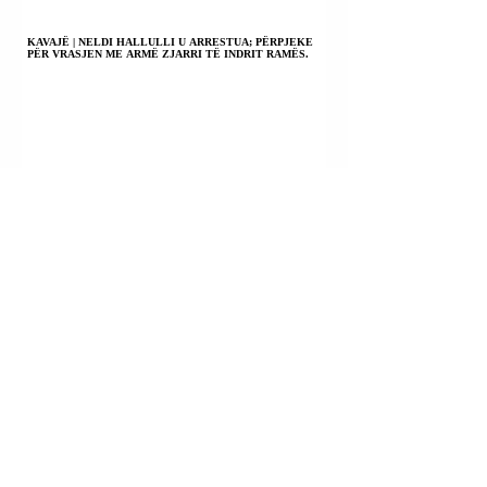
KAVAJË | NELDI HALLULLI U ARRESTUA; PËRPJEKE
PËR VRASJEN ME ARMË ZJARRI TË INDRIT RAMËS.