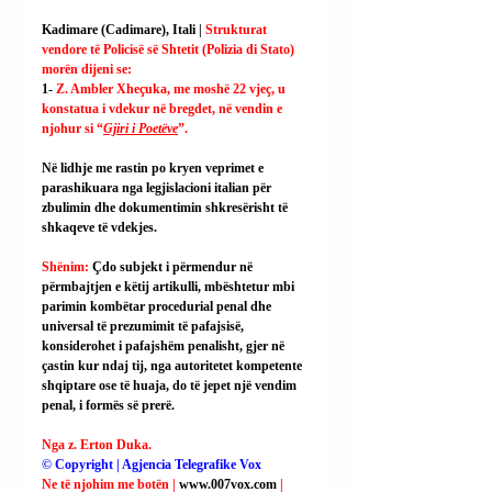
Kadimare (Cadimare), Itali | 
Strukturat 
vendore të Policisë së Shtetit (Polizia di Stato) 
morën dijeni se:
1- 
Z. Ambler Xheçuka, me moshë 22 vjeç, u 
konstatua i vdekur në bregdet, në vendin e 
njohur si “
Gjiri i Poetëve
”.
Në lidhje me rastin po kryen veprimet e 
parashikuara nga legjislacioni italian për 
zbulimin dhe dokumentimin shkresërisht të 
shkaqeve të vdekjes.
Shënim: 
Çdo subjekt i përmendur në 
përmbajtjen e këtij artikulli, mbështetur mbi 
parimin kombëtar procedurial penal dhe 
universal të prezumimit të pafajsisë, 
konsiderohet i pafajshëm penalisht, gjer në 
çastin kur ndaj tij, nga autoritetet kompetente 
shqiptare ose të huaja, do të jepet një vendim 
penal, i formës së prerë.
Nga z. Erton Duka.
© Copyright | Agjencia Telegrafike Vox
Ne të njohim me botën | 
www.007vox.com
| 