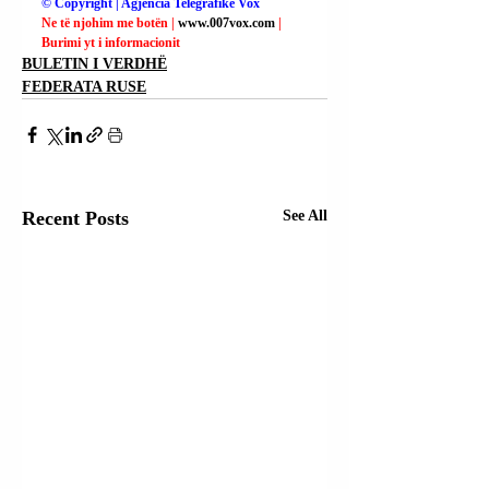
© Copyright | Agjencia Telegrafike Vox
Ne të njohim me botën | 
www.007vox.com
| 
Burimi yt i informacionit
BULETIN I VERDHË
FEDERATA RUSE
Recent Posts
See All