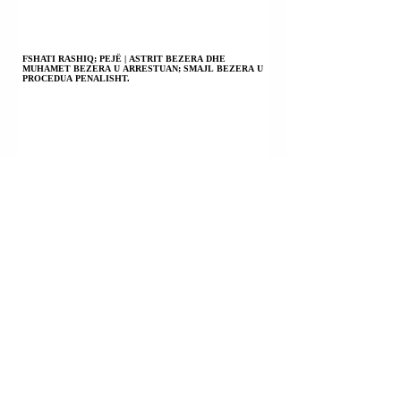
FSHATI RASHIQ; PEJË | ASTRIT BEZERA DHE
MUHAMET BEZERA U ARRESTUAN; SMAJL BEZERA U
PROCEDUA PENALISHT.
PRIZREN | EGZON KABASHI U KONSTATUA I VDEKUR
PASI DISA DITËSH AGONIE; PO HETOHET PËR
VRASJE; VETËVRASJE; VDEKJE NGA PAKUJDESIA.