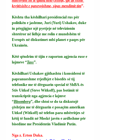
ndërhyjnë në të gjitha këto çështje, gjë që është 
krejtësisht e panevojshme, sipas mendimit tim
”.
Kështu tha këshilltari presidencial rus për 
politikën e jashtme, Juri (Yuri) Ushakov, duke 
iu përgjigjur një pyetjeje në televizionin 
shtetëror në lidhje me rolin e mundshëm të 
Evropës në diskutimet mbi planet e paqes për 
Ukrainën.
Këtë qëndrim të tijin e raporton agjencia ruse e 
lajmeve “
Tass
”.
Këshilltari Ushakov gjithashtu i konsideroi të 
papranueshme rrjedhjet e bisedës së tij 
telefonike me të dërguarin special të ShBA-ës 
Stiv Uitkof (Steve Witkoff), pas botimit të 
transkriptit nga agjencia e lajmve 
“
Bloomberg
”, dhe shtoi se do ta diskutojë 
çështjen me të dërguarin e posaçëm amerikan 
Uitkof (Witkoff) në telefon para mbërritjes së 
këtij të fundit në Moskë javën e ardhshme për 
bisedime me Presidentin Vladimir Putin.
Nga z. Erton Duka.