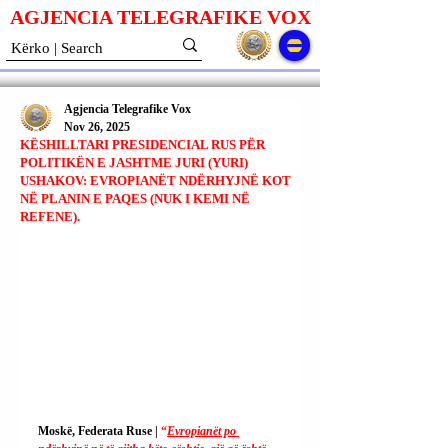
AGJENCIA TELEGRAFIKE V
O
X
Agjencia Telegrafike Vox
Nov 26, 2025
KËSHILLTARI PRESIDENCIAL RUS PËR
POLITIKËN E JASHTME JURI (YURI)
USHAKOV: EVROPIANËT NDËRHYJNË KOT
NË PLANIN E PAQES (NUK I KEMI NË
REFENE).
Moskë, Federata Ruse | 
“
Evropianët po 