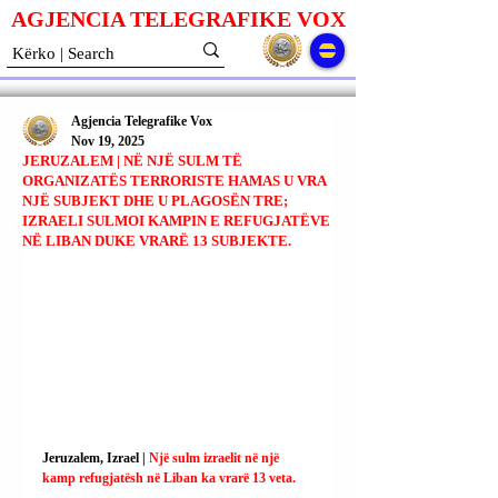
AGJENCIA TELEGRAFIKE V
O
X
Agjencia Telegrafike Vox
Nov 19, 2025
JERUZALEM | NË NJË SULM TË
ORGANIZATËS TERRORISTE HAMAS U VRA
NJË SUBJEKT DHE U PLAGOSËN TRE;
IZRAELI SULMOI KAMPIN E REFUGJATËVE
NË LIBAN DUKE VRARË 13 SUBJEKTE.
Jeruzalem, Izrael | 
Një sulm izraelit në një 
kamp refugjatësh në Liban ka vrarë 13 veta.