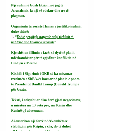
Një sulm në Gush Etzion, në jug të 
Jerusalemit, la një të vdekur dhe tre të 
plagosur.
Organizata terroriste Hamas e justifikoi sulmin 
duke thënë:
1-
 “
Është përgjigja natyrale ndaj tërbimit të 
ushtrisë dhe kolonëve izraelitë
”.
Kjo shënon fillimin e fazës së dytë të planit 
ndërkombëtar për të zgjidhur konfliktin në 
Lindjen e Mesme.
Këshilli i Sigurimit i OKB-së ka miratuar 
rezolutën e ShBA-ës bazuar në planin e paqes 
të Presidentit Danlld Tramp (Donald Trump) 
për Gazën.
Teksti, i ndryshuar disa herë gjatë negociatave, 
u miratua me 13 vota pro, me Kinën dhe 
Rusinë që abstenuan.
Ai autorizon një forcë ndërkombëtare 
stabilizimi për Rripin, e cila, do të duhet 