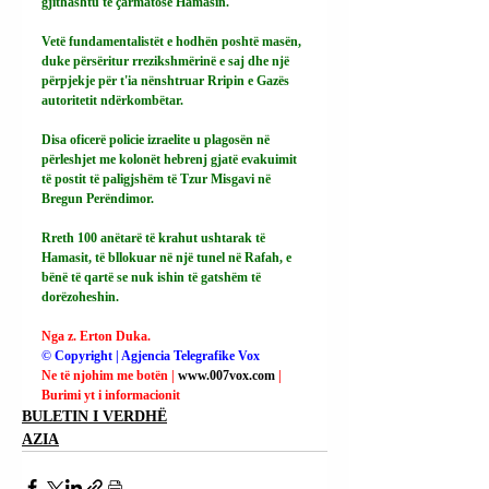
gjithashtu të çarmatosë Hamasin.
Vetë fundamentalistët e hodhën poshtë masën, 
duke përsëritur rrezikshmërinë e saj dhe një 
përpjekje për t'ia nënshtruar Rripin e Gazës 
autoritetit ndërkombëtar.
Disa oficerë policie izraelite u plagosën në 
përleshjet me kolonët hebrenj gjatë evakuimit 
të postit të paligjshëm të Tzur Misgavi në 
Bregun Perëndimor.
Rreth 100 anëtarë të krahut ushtarak të 
Hamasit, të bllokuar në një tunel në Rafah, e 
bënë të qartë se nuk ishin të gatshëm të 
dorëzoheshin.
Nga z. Erton Duka.
© Copyright | Agjencia Telegrafike Vox
Ne të njohim me botën | 
www.007vox.com
| 
Burimi yt i informacionit
BULETIN I VERDHË
AZIA