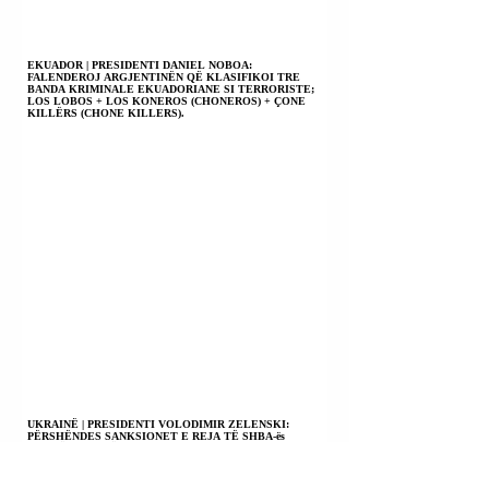
EKUADOR | PRESIDENTI DANIEL NOBOA:
FALENDEROJ ARGJENTINËN QË KLASIFIKOI TRE
BANDA KRIMINALE EKUADORIANE SI TERRORISTE;
LOS LOBOS + LOS KONEROS (CHONEROS) + ÇONE
KILLËRS (CHONE KILLERS).
UKRAINË | PRESIDENTI VOLODIMIR ZELENSKI:
PËRSHËNDES SANKSIONET E REJA TË SHBA-ës
KUNDËR RUSISË.