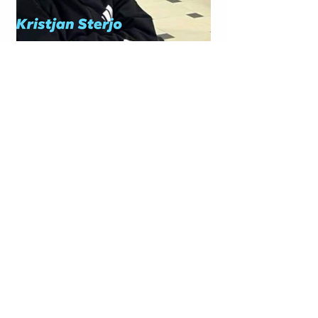
LAGJJA “NR. 14”; RRUGA “VIKTOR EFTIMIU”; KORÇË |
KRISTJAN STERJO U SHPALL NË KËRKIM POLICOR;
VRASJA ME ARMË ZJARRI E JOHAN ZUKOS.
LAGJJA “NR. 13”; DURRËS | DYQANIT TË RIGELS
RAJKUT (I NJOHUR RËNDOM ME NOFKËN ARTISTIKE