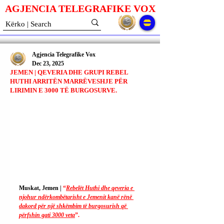
AGJENCIA TELEGRAFIKE V
O
X
Agjencia Telegrafike Vox
Dec 23, 2025
JEMEN | QEVERIA DHE GRUPI REBEL
HUTHI ARRITËN MARRËVESHJE PËR
LIRIMIN E 3000 TË BURGOSURVE.
Muskat, Jemen | 
“
Rebelët Huthi dhe qeveria e 
njohur ndërkombëtarisht e Jemenit kanë rënë 
dakord për një shkëmbim të burgosurish që 
përfshin gati 3000 veta
”.