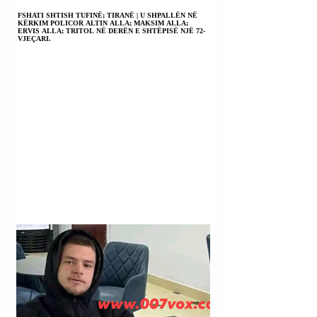
FSHATI SHTISH TUFINË; TIRANË | U SHPALLËN NË
KËRKIM POLICOR ALTIN ALLA; MAKSIM ALLA;
ERVIS ALLA; TRITOL NË DERËN E SHTËPISË NJË 72-
VJEÇARI.