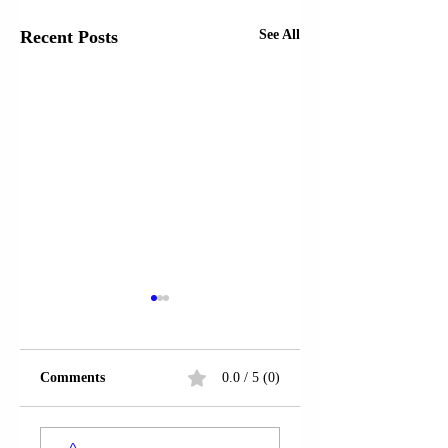
Recent Posts
See All
Comments
0.0 / 5 (0)
DYMBËDHJETË
SANË | MES TË