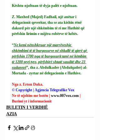
Kështu njoftuan të dyja palët e njoftuan.
Z. Maxhed (Majed) Fadhail, një anëtar i 
delegacionit qeveritar, tha se ata kishin rënë 
dakord për një shkëmbim të ri me Huthitë që 
përfshin lirimin e mijëra robërve të luftës.
“
Ne kemi nënshkruar një marrëveshje 
shkëmbimi të të burgosurve në shkallë të gjerë që 
përfshin 1700 nga të burgosurit tanë në këmbim 
të 1200 prej tyre, përfshirë shtatë sauditë dhe 23 
sudanezë
”, tha z. Abdulkader (Abdulqader) al-
Mortada - zyrtar në delegacionin e Huthive.
Nga z. Erton Duka.
© Copyright | Agjencia Telegrafike Vox
Ne të njohim me botën | 
www.007vox.com
| 
Burimi yt i informacionit
BULETIN I VERDHË
AZIA