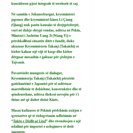
konsideron pjesë integrale të territorit të saj.
Në samitin e Johanesburgut, kryeministri 
japonez dhe kryeministri kinez Li Çiang 
(Qiang) nuk patën kontakt të drejtpërdrejtë, 
vuri në dukje shtypi vendas, ndërsa në Pekin, 
Ministri i Jashtëm Uang Ji (Wang Yi) e 
përshkallëzoi situatën ditët e fundit, duke 
akuzuar Kryeministren Takaiçi (Takaichi) se 
kishte kaluar një vijë të kuqe dhe kishte 
dërguar mesazhin e gabuar për çështjen e 
Tajvanit.
Pavarësisht mungesës së dialogut, 
Kryeministrja Takaiçi (Takaichi) përsëriti 
gatishmërinë e Japonisë për të ndërtuar 
marrëdhënie të dobishme, konstruktive dhe të 
qëndrueshme, ndërsa theksoi nevojën për t'i 
thëne atë që duhet thënë Kinës.
Masat kufizuese të Pekinit përfshinin nxitjen e 
qytetarëve që të rishqyrtonin udhëtimin në 
“
Tokën e Diellit që Lind
” dhe rivendosjen e një 
ndalimi për importet e ushqimeve të detit 
japoneze.