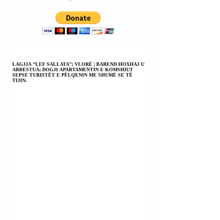
DUHET TË
ZGRIP TË
KORRIGJOJË
MBIJETESËS.
VLERËSIMIN PËR
TAJVANIN
(REPUBLIKËN E
KINËS).
LAGJJA “LEF SALLATA”; VLORË | BAREND HOXHAJ U
ARRESTUA; DOGJI APARTAMENTIN E KOMSHIUT
SEPSE TURISTËT E PËLQENIN ME SHUMË SE TË
TIJIN.