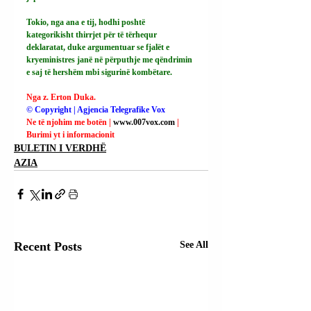
Tokio, nga ana e tij, hodhi poshtë 
kategorikisht thirrjet për të tërhequr 
deklaratat, duke argumentuar se fjalët e 
kryeministres janë në përputhje me qëndrimin 
e saj të hershëm mbi sigurinë kombëtare.
Nga z. Erton Duka.
© Copyright | Agjencia Telegrafike Vox
Ne të njohim me botën | 
www.007vox.com
| 
Burimi yt i informacionit
BULETIN I VERDHË
AZIA
Recent Posts
See All