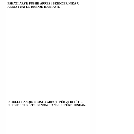
FSHATI ARST; FUSHË ARRËZ | SKËNDER NIKA U
ARRESTUA; 130 RRËNJË HASHASH.
ISHULLI I ZAQINTHOSIT; GREQI | PËR 20 DITËT E
FUNDIT 8 TURISTE DENONCUAN SE U PËRDHUNUAN.