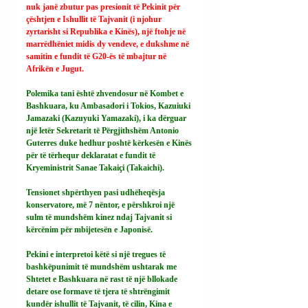
nuk janë zbutur pas presionit të Pekinit për 
çështjen e Ishullit të Tajvanit (i njohur 
zyrtarisht si Republika e Kinës), një ftohje në 
marrëdhëniet midis dy vendeve, e dukshme në 
samitin e fundit të G20-ës të mbajtur në 
Afrikën e Jugut.
Polemika tani është zhvendosur në Kombet e 
Bashkuara, ku Ambasadori i Tokios, Kazuiuki 
Jamazaki (Kazuyuki Yamazaki), i ka dërguar 
një letër Sekretarit të Përgjithshëm Antonio 
Guterres duke hedhur poshtë kërkesën e Kinës 
për të tërhequr deklaratat e fundit të 
Kryeministrit Sanae Takaiçi (Takaichi).
Tensionet shpërthyen pasi udhëheqësja 
konservatore, më 7 nëntor, e përshkroi një 
sulm të mundshëm kinez ndaj Tajvanit si 
kërcënim për mbijetesën e Japonisë.
Pekini e interpretoi këtë si një tregues të 
bashkëpunimit të mundshëm ushtarak me 
Shtetet e Bashkuara në rast të një bllokade 
detare ose formave të tjera të shtrëngimit 
kundër ishullit të Tajvanit, të cilin, Kina e 