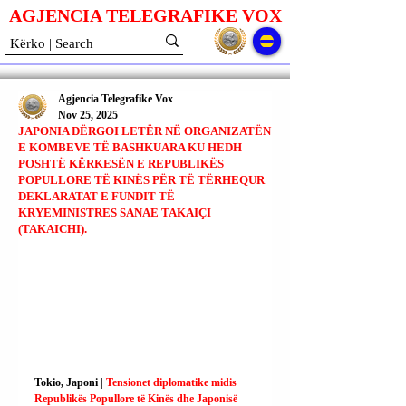
AGJENCIA TELEGRAFIKE V
O
X
Agjencia Telegrafike Vox
Nov 25, 2025
JAPONIA DËRGOI LETËR NË ORGANIZATËN
E KOMBEVE TË BASHKUARA KU HEDH
POSHTË KËRKESËN E REPUBLIKËS
POPULLORE TË KINËS PËR TË TËRHEQUR
DEKLARATAT E FUNDIT TË
KRYEMINISTRES SANAE TAKAIÇI
(TAKAICHI).
Tokio, Japoni | 
Tensionet diplomatike midis 
Republikës Popullore të Kinës dhe Japonisë 