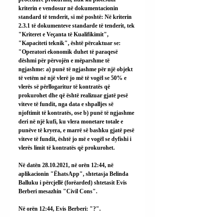
kriterin e vendosur në dokumentacionin 
standard të tenderit, si më poshtë: Në kriterin 
2.3.1 të dokumenteve standarde të tenderit, tek 
"Kriteret e Veçanta të Kualifikimit", 
"Kapaciteti teknik", është përcaktuar se: 
"Operatori ekonomik duhet të paraqesë 
dëshmi për përvojën e mëparshme të 
ngjashme: a) punë të ngjashme për një objekt 
të vetëm në një vlerë jo më të vogël se 50% e 
vlerës së përllogaritur të kontratës që 
prokurohet dhe që është realizuar gjatë pesë 
viteve të fundit, nga data e shpalljes së 
njoftimit të kontratës, ose b) punë të ngjashme 
deri në një kufi, ku vlera monetare totale e 
punëve të kryera, e marrë së bashku gjatë pesë 
viteve të fundit, është jo më e vogël se dyfishi i 
vlerës limit të kontratës që prokurohet.
Në datën 28.10.2021, në orën 12:44, në 
aplikacionin "ËhatsApp", shtetasja Belinda 
Balluku i përcjellë (forëarded) shtetasit Evis 
Berberi mesazhin "Civil Cons".
Në orën 12:44, Evis Berberi: "?".