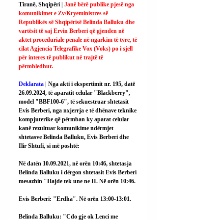
Tiranë, Shqipëri | 
Janë bërë publike pjesë nga 
komunikimet e Zv/Kryeministres së 
Republikës së Shqipërisë Belinda Balluku dhe 
vartësit të saj Ervin Berberi që gjenden në 
aktet proceduriale penale në ngarkim të tyre, të 
cilat Agjencia Telegrafike Vox (Voks) po i sjell 
për interes të publikut në trajtë të 
përmbledhur.
Deklarata
 | Nga akti i ekspertimit 
nr. 195, datë 
26.09.2024, të aparatit celular "Blackberry", 
model "BBF100-6", të sekuestruar shtetasit 
Evis Berberi, nga nxjerrja e të dhënave teknike 
kompjuterike që përmban ky aparat celular 
kanë rezultuar komunikime ndërmjet 
shtetasve Belinda Balluku, Evis Berberi dhe 
Ilir Shtufi, si më poshtë:
Në datën 10.09.2021, në orën 10:46, shtetasja 
Belinda Balluku i dërgon shtetasit Evis Berberi 
mesazhin "Hajde tek une ne II. Në orën 10:46.
Evis Berberi: "Erdha". Në orën 13:00-13:01.
Belinda Balluku: "Cdo gje ok Lenci me 