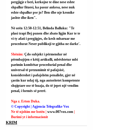
pergjigje e beri, kerkojne te dine nese eshte 
shpallur fituesi, ka pasur ankesa, nese nuk 
eshte shpallur pse jo? Ben dhe nje kronike 
jashte dhe iken".
Në orën 12:50-12:51, Belinda Balluku: "Te 
plasi trapi Bej punen dhe zbato ligjin Kur te te 
vi ty afati i pergjigjes, do kesh mbaruar me 
procedurat Neser publikoji te gjitha ne darke`.
Shënim: 
Çdo subjekt i përmendur në 
përmbajtjen e këtij artikulli, mbështetur mbi 
parimin kombëtar procedurial penal dhe 
universal të prezumimit të pafajsisë, 
konsiderohet i pafajshëm penalisht, gjer në 
çastin kur ndaj tij, nga autoritetet kompetente 
shqiptare ose të huaja, do të jepet një vendim 
penal, i formës së prerë.
Nga z. Erton Duka.
© Copyright | Agjencia Telegrafike Vox
Ne të njohim me botën | 
www.007vox.com
| 
Burimi yt i informacionit
KRIM