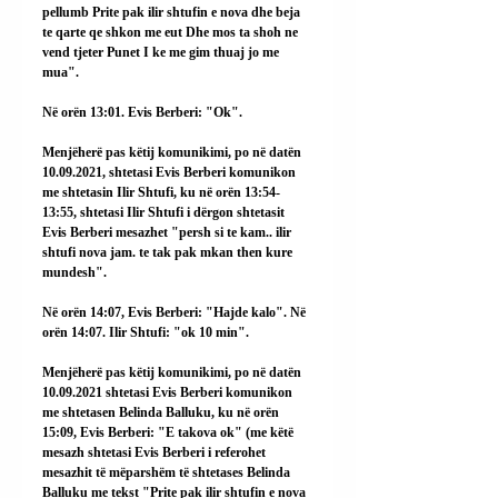
pellumb Prite pak ilir shtufin e nova dhe beja 
te qarte qe shkon me eut Dhe mos ta shoh ne 
vend tjeter Punet I ke me gim thuaj jo me 
mua".
Në orën 13:01. Evis Berberi: "Ok".
Menjëherë pas këtij komunikimi, po në datën 
10.09.2021, shtetasi Evis Berberi komunikon 
me shtetasin Ilir Shtufi, ku në orën 13:54-
13:55, shtetasi Ilir Shtufi i dërgon shtetasit 
Evis Berberi mesazhet "persh si te kam.. ilir 
shtufi nova jam. te tak pak mkan then kure 
mundesh".
Në orën 14:07, Evis Berberi: "Hajde kalo". Në 
orën 14:07. Ilir Shtufi: "ok 10 min".
Menjëherë pas këtij komunikimi, po në datën 
10.09.2021 shtetasi Evis Berberi komunikon 
me shtetasen Belinda Balluku, ku në orën 
15:09, Evis Berberi: "E takova ok" (me këtë 
mesazh shtetasi Evis Berberi i referohet 
mesazhit të mëparshëm të shtetases Belinda 
Balluku me tekst "Prite pak ilir shtufin e nova 