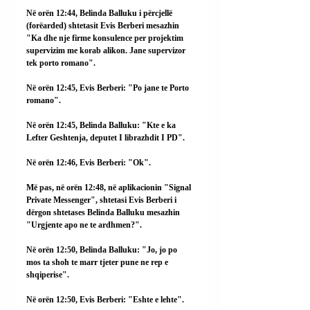
Në orën 12:44, Belinda Balluku i përcjellë 
(forëarded) shtetasit Evis Berberi mesazhin 
"Ka dhe nje firme konsulence per projektim 
supervizim me korab alikon. Jane supervizor 
tek porto romanо".
Në orën 12:45, Evis Berberi: "Po jane te Porto 
romano".
Në orën 12:45, Belinda Balluku: "Kte e ka 
Lefter Geshtenja, deputet I librazhdit I PD".
Në orën 12:46, Evis Berberi: "Ok".
Më pas, në orën 12:48, në aplikacionin "Signal 
Private Messenger", shtetasi Evis Berberi i 
dërgon shtetases Belinda Balluku mesazhin 
"Urgjente apo ne te ardhmen?".
Në orën 12:50, Belinda Balluku: "Jo, jo po 
mos ta shoh te marr tjeter pune ne rep e 
shqiperise".
Në orën 12:50, Evis Berberi: "Eshte e lehte".