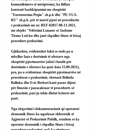
komunikimeve të mësipërme), ka lidhur 
kontratë bashkëpunimi me shoqëritë 
"Euroteorema Peqin" sh.p.k dhe "PE-VLA-
KU" sh.p.k. për të marrë pjesë në procedurën 
e prokurimit me nr. REF-02817-08-13-2021, 
me objekt "Ndërtimi Lonazes së Jashtme 
Tirane Loti ku dhe janë shpallur fitues të kësaj 
procedure prokurimi.
Gjithashtu, evidentohet fakti se ende pa u 
mbyllur faza e dorëzimit të ofertave nga 
shoqëritë pjesëmarrëse (afati i fundit për 
dorëzimin e ofertave ka qenë data 15.09.2021), 
pra, pa u evidentuar shoqëritë pjesëmarrëse në 
procedurat e prokurimit, shtetasit Belinda 
Balluku dhe Evis Berberi kanë pasur dijeni 
për fituesin e paracaktuar të procedurës së 
prokurimit, pasi ju ishin dhënë kriteret më 
parë.
Nga shqyrtimi i dokumentacionit që operatori 
ekonomik fitues ka ngarkuar elektronik të 
Agjencisë së Prokurimit Publik, rezulton se ky 
operator ekonomik i shpallur fitues i kësaj 
procedure prokurimi, nuk ka plotësuar 