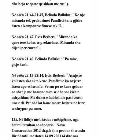
dhe beja te qarte qe shkon me eut").
Në orën 21:44-21:45, Belinda Balluku: "Ke nje 
miranda tek prokurimet Pamfleti ka te gjithe 
listen e kompanive fituese tek U.
Në orën 21:47. Evis Berberi: "Miranda ka 
qene tere kohes te prokurimet. Miranda ska 
dijeni per emrat".
Në orën 21:49. Belinda Balluku: "Po mire, 
gicje kush.
Në orën 22:13-22:14, Evis Berberi: "Asnje se 
ka listen ska si ta kene. Pamfleti e ka nxjerre 
listen apo eshte info. Vetem po te kene qelluar 
ne shenje me hamendesim se dhe sot kishte 
ndryshime. Me duket e habitshme pasi vetem 
une e di. Per cdo lat kane marre kritere ne leter 
te shtypur pa emer.
135. Në lidhje me bisedat e mësipërme, nga 
hetimi rezulton se shoqëria "Nova 
Construction 2012 sh.p.k (me pronar shtetasin 
Ilir Shtufi), në datën 14.09.2021 (4 ditë pas 