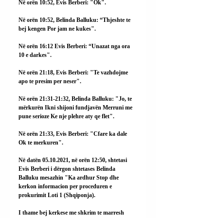
Në orën 10:52, Evis Berberi: "Ok".
Në orën 10:52, Belinda Balluku: “Thjeshte te 
bej kengen Por jam ne kukes".
Në orën 16:12 Evis Berberi: “Unazat nga ora 
10 e darkes".
Në orën 21:18, Evis Berberi: "Te vazhdojme 
apo te presim per neser".
Në orën 21:31-21:32, Belinda Balluku: "Jo, te 
mërkurën Ikni shijoni fundjavën Merruni me 
pune serioze Ke nje plehre aty qe flet".
Në orën 21:33, Evis Berberi: "Cfare ka dale 
Ok te merkuren".
Në datën 05.10.2021, në orën 12:50, shtetasi 
Evis Berberi i dërgon shtetases Belinda 
Balluku mesazhin "Ka ardhur Stop dhe 
kerkon informacion per proceduren e 
prokurimit Loti 1 (Shqiponja).
I thame bej kerkese me shkrim te marresh 