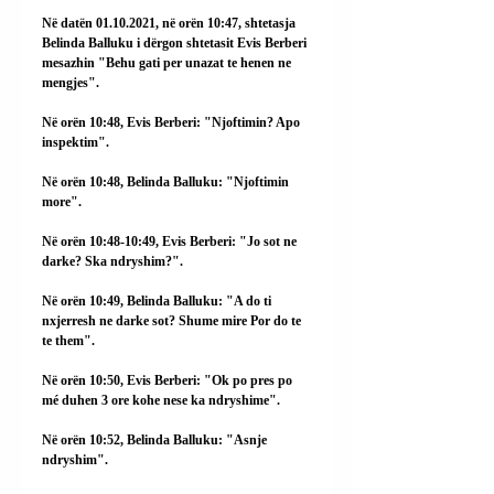
Në datën 01.10.2021, në orën 10:47, shtetasja 
Belinda Balluku i dërgon shtetasit Evis Berberi 
mesazhin "Behu gati per unazat te henen ne 
mengjes".
Në orën 10:48, Evis Berberi: "Njoftimin? Apo 
inspektim".
Në orën 10:48, Belinda Balluku: "Njoftimin 
more".
Në orën 10:48-10:49, Evis Berberi: "Jo sot ne 
darke? Ska ndryshim?".
Në orën 10:49, Belinda Balluku: "A do ti 
nxjerresh ne darke sot? Shume mire Por do te 
te them".
Në orën 10:50, Evis Berberi: "Ok po pres po 
mé duhen 3 ore kohe nese ka ndryshime".
Në orën 10:52, Belinda Balluku: "Asnje 
ndryshim".