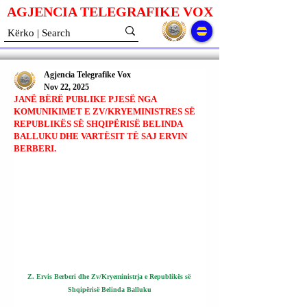
AGJENCIA TELEGRAFIKE V
O
X
Agjencia Telegrafike Vox
Nov 22, 2025
JANË BËRË PUBLIKE PJESË NGA
KOMUNIKIMET E ZV/KRYEMINISTRES SË
REPUBLIKËS SË SHQIPËRISË BELINDA
BALLUKU DHE VARTËSIT TË SAJ ERVIN
BERBERI.
Z. Ervis Berberi dhe Zv/Kryeministrja e Republikës së 
Shqipërisë Belinda Balluku