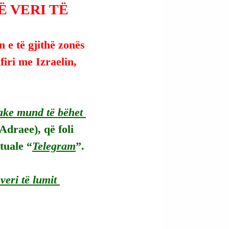
 VERI TË
 e të gjithë zonës 
iri me Izraelin, 
ake mund të bëhet 
Adraee), që foli 
tuale “
Telegram
”.
eri të lumit 