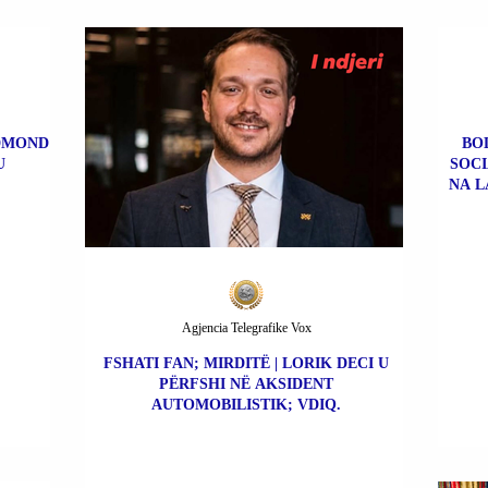
EDMOND
BOL
U
SOCI
NA L
Agjencia Telegrafike Vox
FSHATI FAN; MIRDITË | LORIK DECI U
PËRFSHI NË AKSIDENT
AUTOMOBILISTIK; VDIQ.