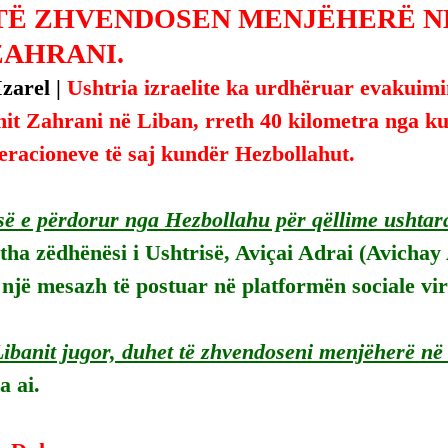
TË ZHVENDOSEN MENJËHERË NË
ZAHRANI.
zarel | 
Ushtria izraelite ka urdhëruar evakuimin
mit Zahrani në Liban, rreth 40 kilometra nga kuf
peracioneve të saj kundër Hezbollahut.
së e përdorur nga Hezbollahu për qëllime ushtar
 tha zëdhënësi i Ushtrisë, Aviçai Adrai (Avichay 
 një mesazh të postuar në platformën sociale vir
ibanit jugor, duhet të zhvendoseni menjëherë në v
a ai.