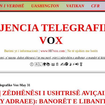
N I VERDHË
UASHINGTON
VATIKAN
CFR
JENCIA TELEGRAFI
V
O
X
Burimi yt i informacionit |
www.0
0
7vox.com
| Ne të njohim me botën
ni, n’gazeta, duhet shkruesi t’jet ma parë, njeri i ndershëm e atdhetar, e mandej të këtë d
🕕 🇦🇱🌍📚 📖📄 ✍🕵️📡⚡️📢 🎖
legrafike Vox
May 31
| ZËDHËNËSI I USHTRISË AVIÇAI
Y ADRAEE): BANORËT E LIBANI