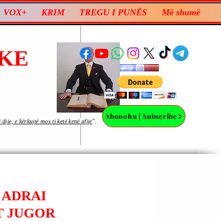
VOX+
KRIM
TREGU I PUNËS
Më shumë
KE
Abonohu | Subscribe
ije, e kërkujtë mos ti ketë kenë afije
”.
 ADRAI
T JUGOR