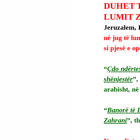
DUHET 
LUMIT 
Jeruzalem, I
në jug të lu
si pjesë e o
“
Çdo ndërte
shënjestër
”,
arabisht, në
“
Banorë të L
Zahrani
”, th