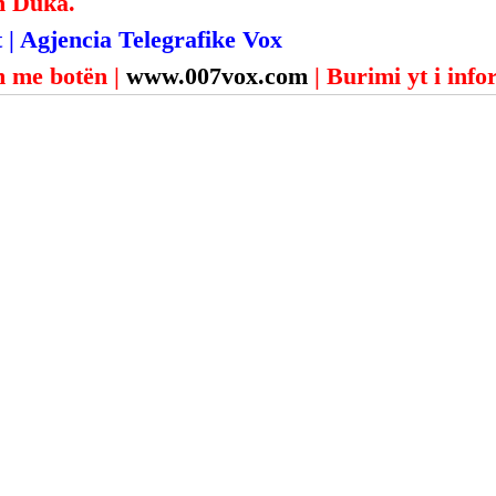
n Duka.
 | Agjencia Telegrafike Vox
 me botën | 
www.007vox.com
| Burimi yt i inf