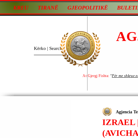
KREU
TIRANË
GJEOPOLITIKË
BULETI
AG
At Gjergj Fishta:
“
Për me shkrue zot
Agjencia Te
IZRAEL 
(AVICHA