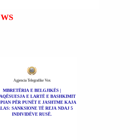
ZHDUKET; ATA PO
EDUKOJNË FËMIJËT PËR
EWS
TË VRARË HEBRENJ.
Agjencia Telegrafike Vox
MBRETËRIA E BELGJIKËS |
AQËSUESJA E LARTË E BASHKIMIT
PIAN PËR PUNËT E JASHTME KAJA
LAS: SANKSIONE TË REJA NDAJ 5
INDIVIDËVE RUSË.