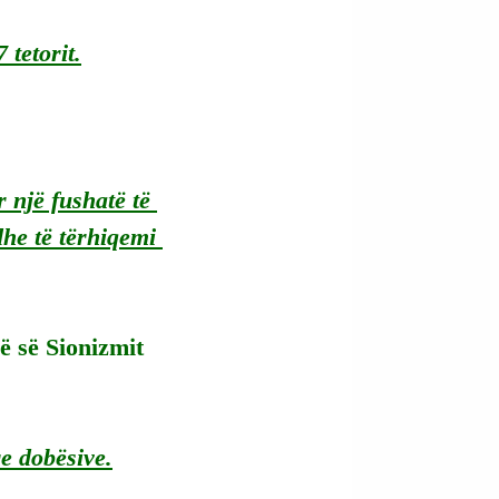
 tetorit.
 një fushatë të 
he të tërhiqemi 
ë së Sionizmit 
e dobësive.