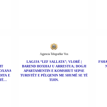
Agjencia Telegrafike Vox
LAGJJA “LEF SALLATA”; VLORË |
FSHA
IT
BAREND HOXHAJ U ARRESTUA; DOGJI
ROXANA
APARTAMENTIN E KOMSHIUT SEPSE
DITA E
TURISTËT E PËLQENIN ME SHUMË SE TË
TË
TIJIN.
NËS.