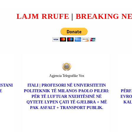
ARI E PASURIVE TË
ËN A
PATUNDSHME QË DUHET
LAJM RRUFE
|
BREAKING N
TË NDAHET ME SHBA-ës
NETI
Agjencia Telegrafike Vox
ISTANI
ITALI | PROFESORI NË UNIVERSITETIN
E
POLITEKNIK TË MILANOS PAOLO PILERI:
PËRF
PËR TË LUFTUAR NXEHTËSINË NË
EVRO
QYTETE LYPEN ÇATI TË GJELBRA + MË
KAL
PAK ASFALT + TRANSPORT PUBLIK.