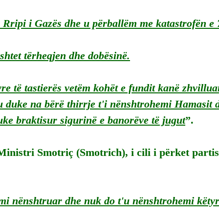
 Rripi i Gazës dhe u përballëm me katastrofën e 7
htet tërheqjen dhe dobësinë.
re të tastierës vetëm kohët e fundit kanë zhvilluar
 duke na bërë thirrje t'i nënshtrohemi Hamasit d
ke braktisur sigurinë e banorëve të jugut
”.
inistri Smotriç (Smotrich), i cili i përket partis
mi nënshtruar dhe nuk do t'u nënshtrohemi këtyr