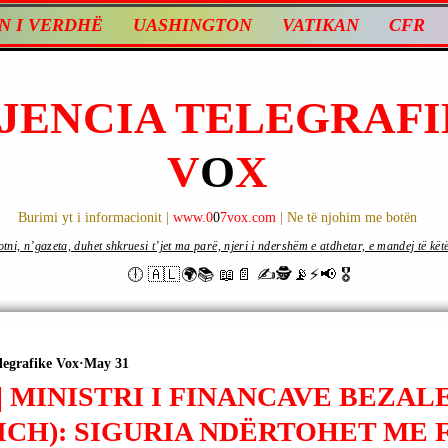
N I VERDHË
UASHINGTON
VATIKAN
CFR
JENCIA TELEGRAFI
V
O
X
Burimi yt i informacionit |
www.0
0
7vox.com
| Ne të njohim me botën
ni, n’gazeta, duhet shkruesi t’jet ma parë, njeri i ndershëm e atdhetar, e mandej të këtë d
🕕 🇦🇱🌍📚 📖📄 ✍🕵️📡⚡️📢 🎖
legrafike Vox
May 31
| MINISTRI I FINANCAVE BEZA
ICH): SIGURIA NDËRTOHET ME 