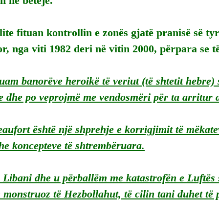
n në betejë.
lite fituan kontrollin e zonës gjatë pranisë së ty
r, nga viti 1982 deri në vitin 2000, përpara se t
am banorëve heroikë të veriut (të shtetit hebre) s
 dhe po veprojmë me vendosmëri për ta arritur a
aufort është një shprehje e korrigjimit të mëkatev
he koncepteve të shtrembëruara.
 Libani dhe u përballëm me katastrofën e Luftës s
 monstruoz të Hezbollahut, të cilin tani duhet të