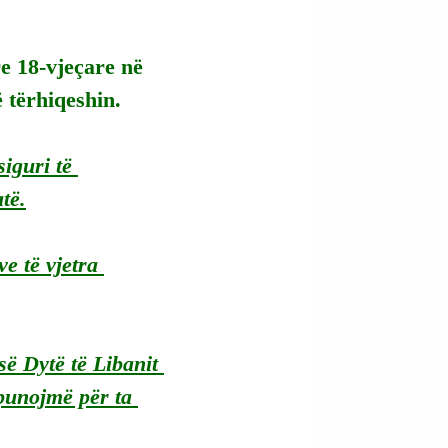
re 18-vjeçare në 
ë tërhiqeshin.
iguri të 
të.
e të vjetra 
ë Dytë të Libanit 
 punojmë për ta 