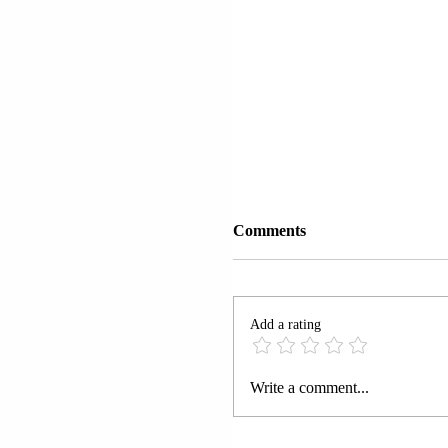
Comments
Add a rating
IZRAEL | MINISTRAT
Write a comment...
ISRAEL KAC (KATZ)
BEZALEL SMOTRIÇ
(SMOTRICH) PO