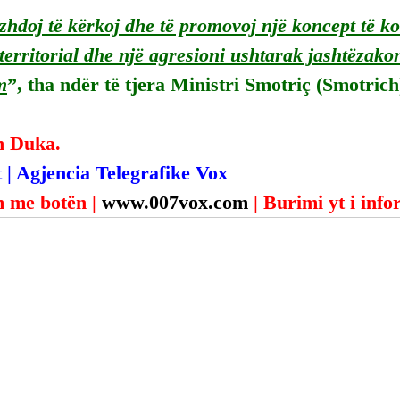
zhdoj të kërkoj dhe të promovoj një koncept të kon
erritorial dhe një agresioni ushtarak jashtëzakon
m
”, tha ndër të tjera Ministri Smotriç (Smotrich
n Duka.
 | Agjencia Telegrafike Vox
 me botën | 
www.007vox.com
| Burimi yt i inf