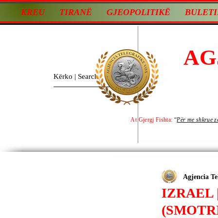
KREU
TIRANË
GJEOPOLITIKË
BULETI
AG
At Gjergj Fishta:
“
Për me shkrue zot
Agjencia Te
IZRAEL 
(SMOTR