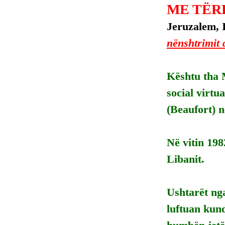
ME TËR
Jeruzalem, I
nënshtrimit 
Kështu tha M
social virtu
(Beaufort) n
Në vitin 198
Libanit.
Ushtarët nga
luftuan kund