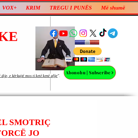
VOX+
KRIM
TREGU I PUNËS
Më shumë
KE
Abonohu | Subscribe
ije, e kërkujtë mos ti ketë kenë afije
”.
LEL SMOTRIÇ
FORCË JO