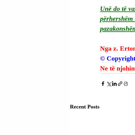
Unë do të va
përhershëm t
pazakonshë
Nga z. Erto
© Copyright
Ne të njohim
Recent Posts