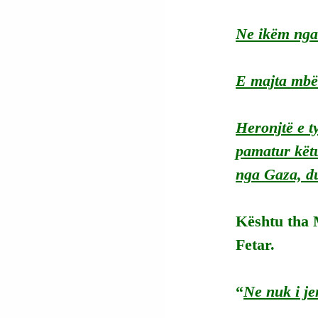
Ne
 ikëm nga
E majta mbës
Heronjtë e ty
pamatur këtu
nga Gaza, du
Kështu tha M
Fetar.
“
Ne nuk i je