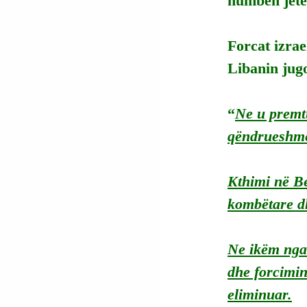
humbën jetë
Forcat izrae
Libanin jugo
“
Ne u premtu
qëndrueshme
Kthimi në Be
kombëtare d
Ne
 ikëm nga
dhe forcimin
eliminuar.