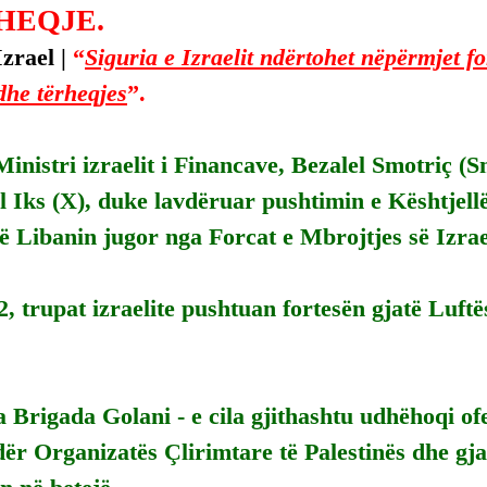
HEQJE.
zrael | 
“
Siguria e Izraelit ndërtohet nëpërmjet fo
dhe tërheqjes
”.
inistri izraelit i Financave, Bezalel Smotriç (S
al Iks (X), duke lavdëruar pushtimin e Kështjell
ë Libanin jugor nga Forcat e Mbrojtjes së Izrae
2, trupat izraelite pushtuan fortesën gjatë Luftë
 Brigada Golani - e cila gjithashtu udhëhoqi ofe
ër Organizatës Çlirimtare të Palestinës dhe gja