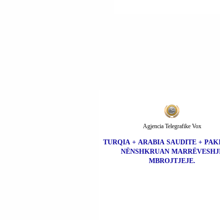
PROMOVOJNË
ANEKSIMET NË ZON
TË BREGUT
PERËNDIMOR; KABI
VOTOI PËR TO.
Agjencia Telegrafike Vox
TURQIA + ARABIA SAUDITE + PAK
NËNSHKRUAN MARRËVESHJ
MBROJTJEJE.