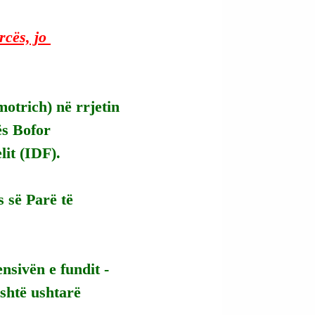
rcës, jo 
motrich) në rrjetin 
ës Bofor 
lit (IDF).
s së Parë të 
nsivën e fundit - 
shtë ushtarë 