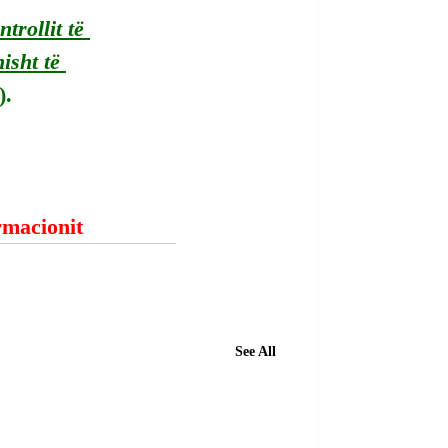
trollit të 
isht të 
).
ormacionit
See All