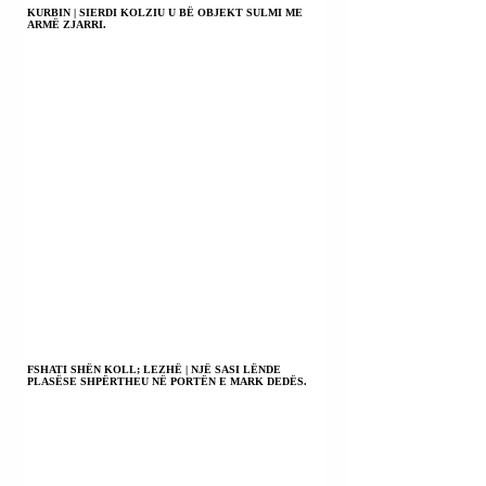
KURBIN | SIERDI KOLZIU U BË OBJEKT SULMI ME
ARMË ZJARRI.
FSHATI SHËN KOLL; LEZHË | NJË SASI LËNDE
PLASËSE SHPËRTHEU NË PORTËN E MARK DEDËS.