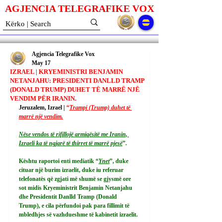
AGJENCIA TELEGRAFIKE V
O
X
Agjencia Telegrafike Vox
May 17
IZRAEL | KRYEMINISTRI BENJAMIN
NETANJAHU: PRESIDENTI DANLLD TRAMP
(DONALD TRUMP) DUHET TË MARRË NJË
VENDIM PËR IRANIN.
Jeruzalem, Izrael | 
“
Trampi (Trump) duhet të 
marrë një vendim.
Nëse vendos të rifillojë armiqësitë me Iranin, 
Izraeli ka të ngjarë të thirret të marrë pjesë
”.
Kështu raportoi enti mediatik “
Ynet
”, duke 
cituar një burim izraelit, duke iu referuar 
telefonatës që zgjati më shumë se gjysmë ore 
sot midis Kryeministrit Benjamin Netanjahu 
dhe Presidentit Danlld Tramp (Donald 
Trump), e cila përfundoi pak para fillimit të 
mbledhjes së vazhdueshme të kabinetit izraelit.