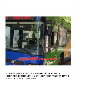
TIRANË | NË LINJAT E TRANSPORTIT PUBLIK
“QENDËR E TIRANËS - KASHAR” DHE “ASTIR” HYN I
GJALLË E DEL I VDEKUR.
FSHATI DARDHISHT (BELLOPOJË) BESIANË
(PODUJEVË) | FATON MATAROVA U PROCEDUA