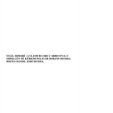
SUGË; HIMARË | LULZIM BUJARI U ARRESTUA; U
SHPALLËN NË KËRKIM POLICOR DORJAN HOXHA;
MATEO KOSHI; ANDI HOXHA.