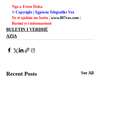
Nga z. Erton Duka.
© Copyright | Agjencia Telegrafike Vox
Ne të njohim me botën | 
www.007vox.com
| 
Burimi yt i informacionit
BULETIN I VERDHË
AZIA
Recent Posts
See All