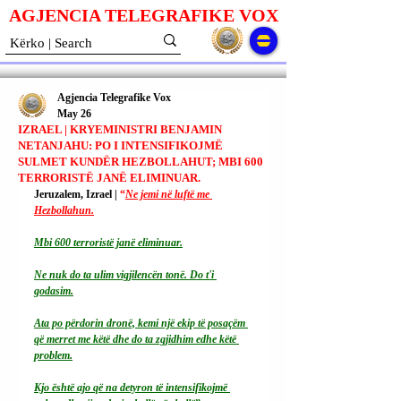
AGJENCIA TELEGRAFIKE V
O
X
Agjencia Telegrafike Vox
May 26
IZRAEL | KRYEMINISTRI BENJAMIN
NETANJAHU: PO I INTENSIFIKOJMË
SULMET KUNDËR HEZBOLLAHUT; MBI 600
TERRORISTË JANË ELIMINUAR.
Jeruzalem, Izrael | 
“
Ne jemi në luftë me 
Hezbollahun.
Mbi 600 terroristë janë eliminuar.
Ne
 nuk do ta ulim vigjilencën tonë. Do t'i 
godasim.
Ata po përdorin dronë, kemi një ekip të posaçëm 
që merret me këtë dhe do ta zgjidhim edhe këtë 
problem.
Kjo është ajo që na detyron të intensifikojmë 