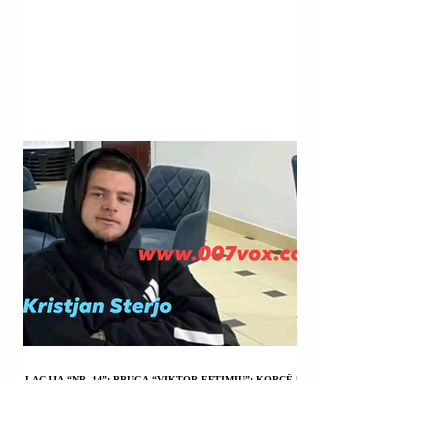
LAGJJA “NR. 14”; RRUGA “VIKTOR EFTIMIU”; KORÇË |
KRISTJAN STERJO U SHPALL NË KËRKIM POLICOR;
VRASJA ME ARMË ZJARRI E JOHAN ZUKOS.