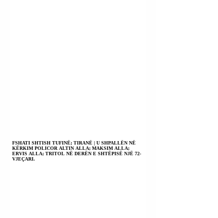
FSHATI SHTISH TUFINË; TIRANË | U SHPALLËN NË
KËRKIM POLICOR ALTIN ALLA; MAKSIM ALLA;
ERVIS ALLA; TRITOL NË DERËN E SHTËPISË NJË 72-
VJEÇARI.