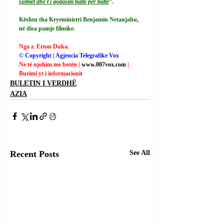
sulmet dhe t'i godasim ballë për ballë
”.
Kështu tha Kryeministri Benjamin Netanjahu, 
në disa pamje filmike.
Nga z. Erton Duka.
© Copyright | Agjencia Telegrafike Vox
Ne të njohim me botën | 
www.007vox.com
| 
Burimi yt i informacionit
BULETIN I VERDHË
AZIA
Recent Posts
See All