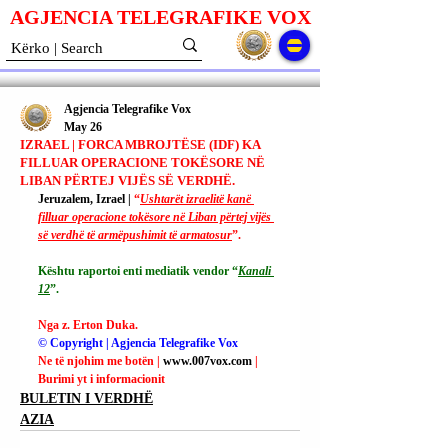
AGJENCIA TELEGRAFIKE V
O
X
Agjencia Telegrafike Vox
May 26
IZRAEL | FORCA MBROJTËSE (IDF) KA
FILLUAR OPERACIONE TOKËSORE NË
LIBAN PËRTEJ VIJËS SË VERDHË.
Jeruzalem, Izrael |
 “
Ushtarët izraelitë kanë 
filluar operacione tokësore në Liban përtej vijës 
së verdhë të armëpushimit të armatosur
”.
Kështu raportoi enti mediatik vendor “
Kanali 
12
”.
Nga z. Erton Duka.
© Copyright | Agjencia Telegrafike Vox
Ne të njohim me botën | 
www.007vox.com
| 
Burimi yt i informacionit
BULETIN I VERDHË
AZIA