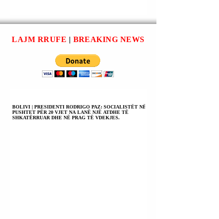
INICIATIVA E
(CROSETTO): JA
SHBA-ës PËR
I ZHGËNJYER Q
UKRAINËN ËSHTË
SHBA-ës PO
MUNDËSI QË NUK
NDËRHYJNË PËR
LAJM RRUFE
|
BREAKING NEWS
DUHET TA
TË NEGOCIUAR
HUMBASIM; JAVËT
PAQEN NË
E ARDHSHME
EVROPË.
MUND TË JENË
VENDIMTARE.
BOLIVI | PRESIDENTI RODRIGO PAZ: SOCIALISTËT NË
PUSHTET PËR 20 VJET NA LANË NJË ATDHE TË
SHKATËRRUAR DHE NË PRAG TË VDEKJES.