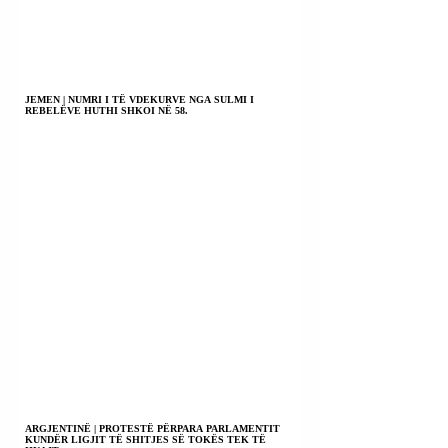
JEMEN | NUMRI I TË VDEKURVE NGA SULMI I
REBELËVE HUTHI SHKOI NË 58.
ARGJENTINË | PROTESTË PËRPARA PARLAMENTIT
KUNDËR LIGJIT TË SHITJES SË TOKËS TEK TË