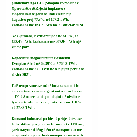
publikuara nga GIE (Shoqata Evropiane e 
Operatorëve të Rrjetit) impiantet e 
magazinimit të gazit në Itali kishin një 
kapacitet prej 77.3%, në 157.2 TWh, 
krahasuar me 163.7 TWh më 21 dhjetor 2024.
Në Gjermani, inventarët janë në 61.1%, në 
153.45 TWh, krahasuar me 207.94 TWh një 
vit më parë.
Kapaciteti i magazinimit të Bashkimit 
Evropian është në 66.89%, në 764.3 TWh, 
krahasuar me 871 TWh në të njëjtën periudhë 
të vitit 2024.
Falë temperaturave më të buta se zakonisht 
deri më tani, çmimet e gazit natyror në bursën 
TTF të Amsterdamit po mbajnë në nivelin e 
tyre më të ulët për vitin, duke rënë me 1.11% 
në 27.38 TWh.
Konsumi industrial po bie në pritje të festave 
të Krishtlindjeve, ndërsa furnizimet e LNG-së, 
gazit natyror të lëngshëm të transportuar me 
anije, vazhdojnë të funksionojnë në mënyrë të 