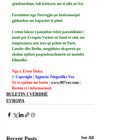
qëndrueshme, falë kërkesës më të ulët në Azi.
Furnizimet nga Norvegjia po funksionojnë 
gjithashtu me kapacitet të plotë.
I vetmi faktor i panjohur është parashikimi i 
motit për Evropën Veriore në fund të vitit, me 
temperatura nën zero që priten në Paris, 
Londër dhe Berlin, megjithëse ekspertët po 
shohin njëfarë paqëndrueshmërie në modelet 
klimatike.
Nga z. Erton Duka.
© Copyright | Agjencia Telegrafike Vox
Ne të njohim me botën | 
www.007vox.com
| 
Burimi yt i informacionit
BULETIN I VERDHË
EVROPA
Recent Posts
See All