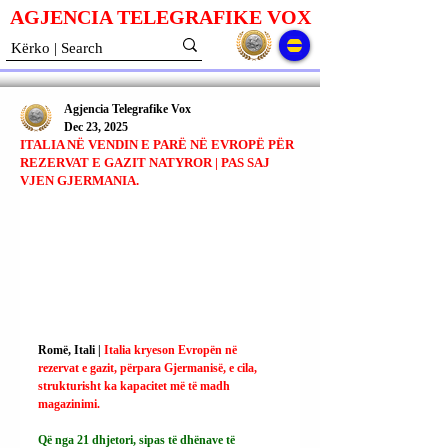
AGJENCIA TELEGRAFIKE V
O
X
Agjencia Telegrafike Vox
Dec 23, 2025
ITALIA NË VENDIN E PARË NË EVROPË PËR
REZERVAT E GAZIT NATYROR | PAS SAJ
VJEN GJERMANIA.
Romë, Itali | 
Italia kryeson Evropën në 
rezervat e gazit, përpara Gjermanisë, e cila, 
strukturisht ka kapacitet më të madh 
magazinimi.
Që nga 21 dhjetori, sipas të dhënave të 