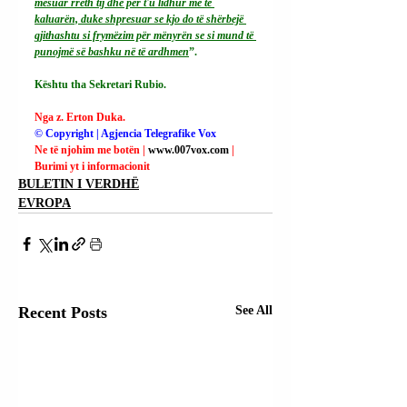
mësuar rreth tij dhe për t'u lidhur me të 
kaluarën, duke shpresuar se kjo do të shërbejë 
gjithashtu si frymëzim për mënyrën se si mund të 
punojmë së bashku në të ardhmen
”.
Kështu tha Sekretari Rubio.
Nga z. Erton Duka.
© Copyright | Agjencia Telegrafike Vox
Ne të njohim me botën | 
www.007vox.com
| 
Burimi yt i informacionit
BULETIN I VERDHË
EVROPA
Recent Posts
See All