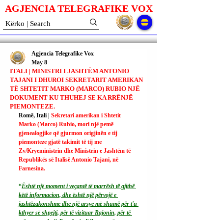
AGJENCIA TELEGRAFIKE V
O
X
Agjencia Telegrafike Vox
May 8
ITALI | MINISTRI I JASHTËM ANTONIO
TAJANI I DHUROI SEKRETARIT AMERIKAN
TË SHTETIT MARKO (MARCO) RUBIO NJË
DOKUMENT KU THUHEJ SE KA RRËNJË
PIEMONTEZE.
Romë, Itali | 
Sekretari amerikan i Shtetit 
Marko (Marco) Rubio, mori një pemë 
gjenealogjike që gjurmon origjinën e tij 
piemonteze gjatë takimit të tij me 
Zv/Kryeministrin dhe Ministrin e Jashtëm të 
Republikës së Italisë Antonio Tajani, në 
Farnesina.
“
Është një moment i veçantë të marrësh të gjithë 
këtë informacion, dhe është një përvojë e 
jashtëzakonshme dhe një arsye më shumë për t'u 
kthyer së shpejti, për të vizituar Rajonin, për të 