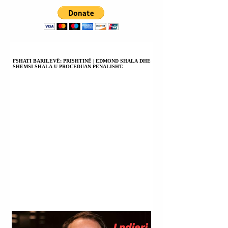
MUND TË
NDIHMOJMË DU
TRAJNUAR
POLICINË.
FSHATI BARILEVË; PRISHTINË | EDMOND SHALA DHE
SHEMSI SHALA U PROCEDUAN PENALISHT.