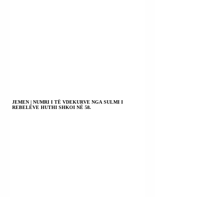
JEMEN | NUMRI I TË VDEKURVE NGA SULMI I
REBELËVE HUTHI SHKOI NË 58.