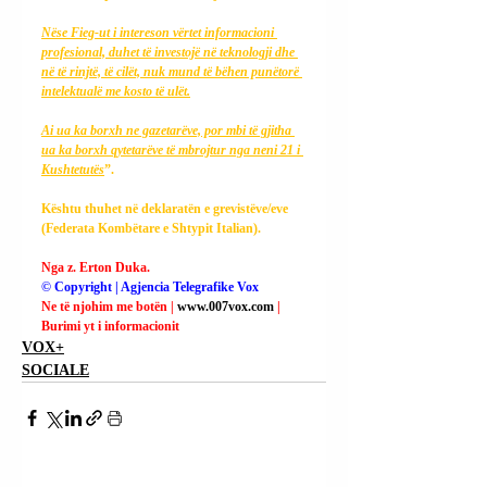
Nëse Fieg-ut i intereson vërtet informacioni 
profesional, duhet të investojë në teknologji dhe 
në të rinjtë, të cilët, nuk mund të bëhen punëtorë 
intelektualë me kosto të ulët.
Ai ua ka borxh ne gazetarëve, por mbi të gjitha 
ua ka borxh qytetarëve të mbrojtur nga neni 21 i 
Kushtetutës
”.
Kështu thuhet në deklaratën e grevistëve/eve 
(Federata Kombëtare e Shtypit Italian).
Nga z. Erton Duka.
© Copyright | Agjencia Telegrafike Vox
Ne të njohim me botën | 
www.007vox.com
| 
Burimi yt i informacionit
VOX+
SOCIALE