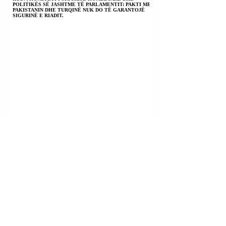
POLITIKËS SË JASHTME TË PARLAMENTIT: PAKTI ME
PAKISTANIN DHE TURQINË NUK DO TË GARANTOJË
SIGURINË E RIADIT.
TURQIA + ARABIA SAUDITE + PAKISTANI
NËNSHKRUAN MARRËVESHJE MBROJTJEJE.