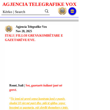
AGJENCIA TELEGRAFIKE V
O
X
Agjencia Telegrafike Vox
Nov 28, 2025
ITALI | FILLOI GREVA KOMBËTARE E
GAZETARËVE/EVE.
Romë, Itali | 
Sot, gazetarët italianë janë në 
grevë.
“
Ne jemi në grevë sepse kontrata jonë e punës 
skadoi 10 vjet më parë dhe, mbi të gjitha, sepse 
besojmë se gazetaria, një shtyllë themelore e jetës 