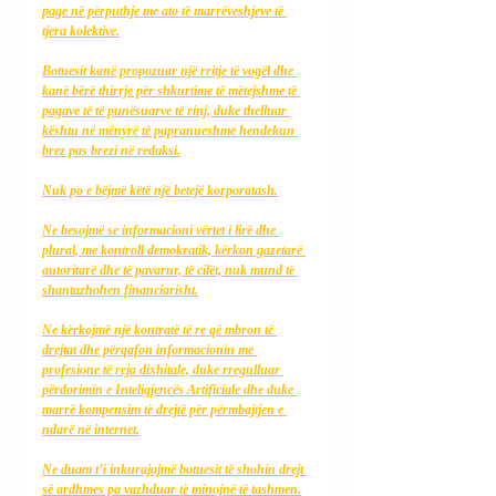
page në përputhje me ato të marrëveshjeve të 
tjera kolektive.
Botuesit kanë propozuar një rritje të vogël dhe 
kanë bërë thirrje për shkurtime të mëtejshme të 
pagave të të punësuarve të rinj, duke thelluar 
kështu në mënyrë të papranueshme hendekun 
brez pas brezi në redaksi.
Nuk po e bëjmë këtë një betejë korporatash.
Ne besojmë se informacioni vërtet i lirë dhe 
plural, me kontroll demokratik, kërkon gazetarë 
autoritarë dhe të pavarur, të cilët, nuk mund të 
shantazhohen financiarisht.
Ne kërkojmë një kontratë të re që mbron të 
drejtat dhe përqafon informacionin me 
profesione të reja dixhitale, duke rregulluar 
përdorimin e Inteligjencës Artificiale dhe duke 
marrë kompensim të drejtë për përmbajtjen e 
ndarë në internet.
Ne duam t’i inkurajojmë botuesit të shohin drejt 
së ardhmes pa vazhduar të minojnë të tashmen.