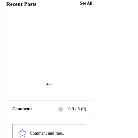
Recent Posts
See All
Comments
0.0 / 5 (0)
ATHINË | PANO
GREQI |
RUÇI FILLOI
SINDIKATA E
Comment and rate...