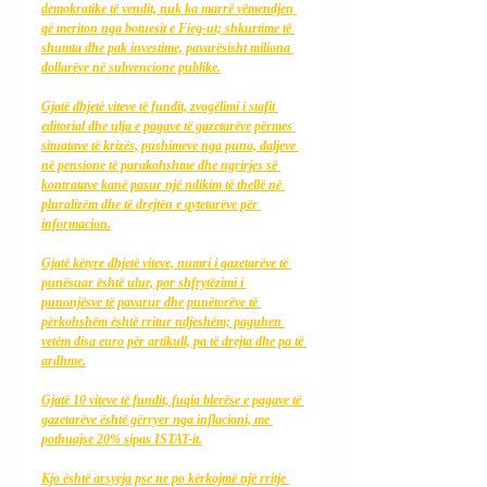
demokratike të vendit, nuk ka marrë vëmendjen 
që meriton nga botuesit e Fieg-ut; shkurtime të 
shumta dhe pak investime, pavarësisht miliona 
dollarëve në subvencione publike.
Gjatë dhjetë viteve të fundit, zvogëlimi i stafit 
editorial dhe ulja e pagave të gazetarëve përmes 
situatave të krizës, pushimeve nga puna, daljeve 
në pensione të parakohshme dhe ngrirjes së 
kontratave kanë pasur një ndikim të thellë në 
pluralizëm dhe të drejtën e qytetarëve për 
informacion.
Gjatë këtyre dhjetë viteve, numri i gazetarëve të 
punësuar është ulur, por shfrytëzimi i 
punonjësve të pavarur dhe punëtorëve të 
përkohshëm është rritur ndjeshëm; paguhen 
vetëm disa euro për artikull, pa të drejta dhe pa të 
ardhme.
Gjatë 10 viteve të fundit, fuqia blerëse e pagave të 
gazetarëve është gërryer nga inflacioni, me 
pothuajse 20% sipas ISTAT-it.
Kjo është arsyeja pse ne po kërkojmë një rritje 