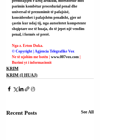
përmbajtjen e këtij artikulli, mbështetur mbi 
parimin kombëtar procedurial penal dhe 
universal të prezumimit të pafajsisë, 
konsiderohet i pafajshëm penalisht, gjer në 
çastin kur ndaj tij, nga autoritetet kompetente 
shqiptare ose të huaja, do të jepet një vendim 
penal, i formës së prerë.
Nga z. Erton Duka.
© Copyright | Agjencia Telegrafike Vox
Ne të njohim me botën | 
www.007vox.com
| 
Burimi yt i informacionit
KRIM
KRIM (I HUAJ)
Recent Posts
See All