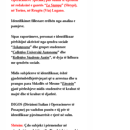
në redaksinë e gazetës “
La Stampa
” (Shtypi), 
në Torino, në Rrugën (Via) Lugano.
Identifikimet fillestare erdhën nga analiza e 
pamjeve.
Sipas raportimeve, personat e identifikuar 
përfshijnë aktivistë nga qendra sociale 
“
Askatasuna
” dhe grupet studentore 
“
Collettivo Università Autonoma
” dhe 
“
Kollettivo Studento Autón
”, të dyja të lidhura 
me qendrën sociale.
Midis subjekteve të identifikuar, është 
gjashtëmbëdhjetëvjeçari që u arrestua dhe u 
prangos para Shkollës së Mesme “
Einstein
” 
gjatë përleshjeve midis studentëve të krahut të 
majtë dhe të krahut të djathtë.
DIGOS (Divizioni Italian i Operacioneve të 
Posaçme) po vazhdon punën e tij për të 
identifikuar pjesëmarrësit e tjerë në sulm.
Shënim: 
Çdo subjekt i përmendur në 