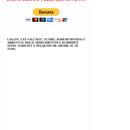
ARRESTUAN;
ARTIFICIALE
ORGANIZATË
SEPSE NDIHEN T
KRIMINALE E
VETMUAR OSE T
PËRQENDRUAR NË
TRISHTUAR; NË
TRAFIQE
SHQIPËRI DHE
KOKAINE NGA
KOSOVË NUK KA
AMERIKA LATINE
STUDIM.
LAGJJA “LEF SALLATA”; VLORË | BAREND HOXHAJ U
ARRESTUA; DOGJI APARTAMENTIN E KOMSHIUT
NË BASHKIMIN
SEPSE TURISTËT E PËLQENIN ME SHUMË SE TË
TIJIN.
EVROPIAN.