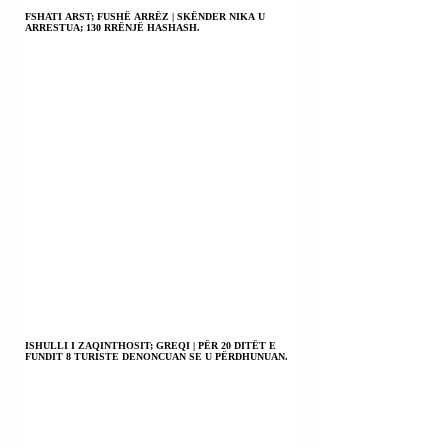
FSHATI ARST; FUSHË ARRËZ | SKËNDER NIKA U
ARRESTUA; 130 RRËNJË HASHASH.
ISHULLI I ZAQINTHOSIT; GREQI | PËR 20 DITËT E
FUNDIT 8 TURISTE DENONCUAN SE U PËRDHUNUAN.