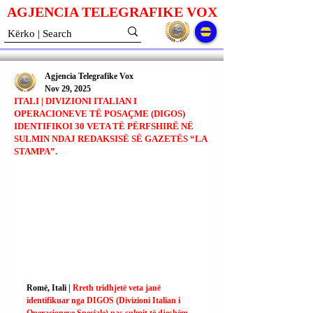
AGJENCIA TELEGRAFIKE V
O
X
Agjencia Telegrafike Vox
Nov 29, 2025
ITALI | DIVIZIONI ITALIAN I
OPERACIONEVE TË POSAÇME (DIGOS)
IDENTIFIKOI 30 VETA TË PËRFSHIRË NË
SULMIN NDAJ REDAKSISË SË GAZETËS “LA
STAMPA”.
Romë, Itali | 
Rreth tridhjetë veta janë 
identifikuar nga DIGOS (Divizioni Italian i 
Operacioneve Speciale) pas sulmit të djeshëm 