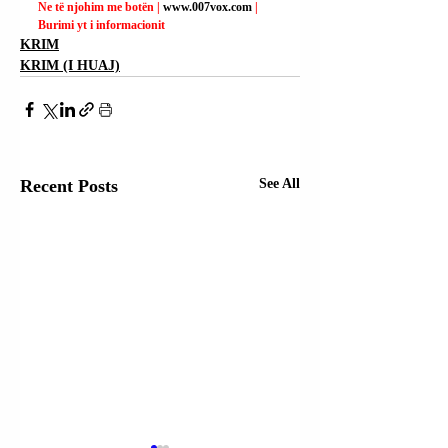
Ne të njohim me botën | 
www.007vox.com
| 
Burimi yt i informacionit
KRIM
KRIM (I HUAJ)
Recent Posts
See All