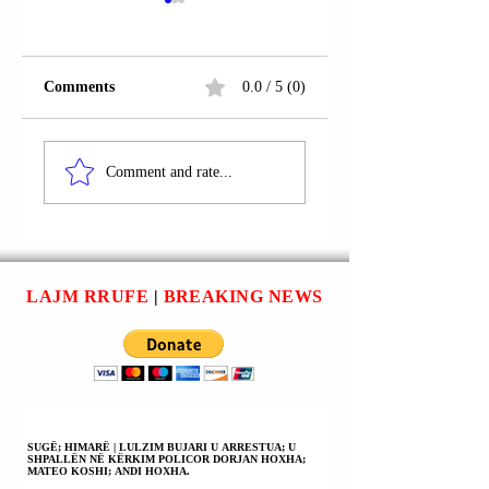
Comments
0.0 / 5 (0)
ISHULLI I
ISHULLI I
ZAQINTHOSIT;
ZAQINTHOSIT;
Comment and rate...
GREQI | U
GREQI | TRE
ARRESTUAN
QYTETARË
BEDRI SARASELI;
SHQIPTARË U
VEIS SARASELI;
ARRESTUAN PËR
SPIRO HARSHIU
VRASJEN ME
LAJM RRUFE
|
BREAKING NEWS
(TË TRE NGA
THIKË TË NJË
KUÇOVA) |
NOTEREJE (DY
AKUZOHEN PËR
PREJ TË CILËVE
VRASJEN ME
AT E BIR).
THIKË TË
NOTERES MARIZA
TERCETI
SUGË; HIMARË | LULZIM BUJARI U ARRESTUA; U
SHPALLËN NË KËRKIM POLICOR DORJAN HOXHA;
(TERTSETI)
MATEO KOSHI; ANDI HOXHA.