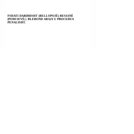
FSHATI DARDHISHT (BELLOPOJË) BESIANË
(PODUJEVË) | BLEROND ABAZI U PROCEDUA
PENALISHT.
FSHATI KASTRAT (OBRANQË); BESIANË (PODUJEVË) |
ARSIM CUNAKU U PROCEDUA PENALISHT.