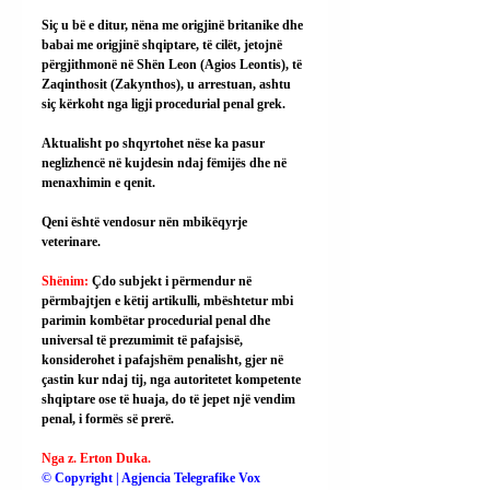
Siç u bë e ditur, nëna me origjinë britanike dhe 
babai me origjinë shqiptare, të cilët, jetojnë 
përgjithmonë në Shën Leon (Agios Leontis), të 
Zaqinthosit (Zakynthos), u arrestuan, ashtu 
siç kërkoht nga ligji procedurial penal grek.
Aktualisht po shqyrtohet nëse ka pasur 
neglizhencë në kujdesin ndaj fëmijës dhe në 
menaxhimin e qenit.
Qeni është vendosur nën mbikëqyrje 
veterinare.
Shënim: 
Çdo subjekt i përmendur në 
përmbajtjen e këtij artikulli, mbështetur mbi 
parimin kombëtar procedurial penal dhe 
universal të prezumimit të pafajsisë, 
konsiderohet i pafajshëm penalisht, gjer në 
çastin kur ndaj tij, nga autoritetet kompetente 
shqiptare ose të huaja, do të jepet një vendim 
penal, i formës së prerë.
Nga z. Erton Duka.
© Copyright | Agjencia Telegrafike Vox