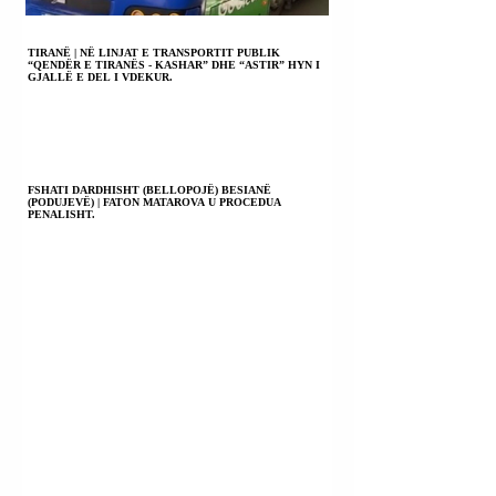
TIRANË | NË LINJAT E TRANSPORTIT PUBLIK
“QENDËR E TIRANËS - KASHAR” DHE “ASTIR” HYN I
GJALLË E DEL I VDEKUR.
FSHATI DARDHISHT (BELLOPOJË) BESIANË
(PODUJEVË) | FATON MATAROVA U PROCEDUA
PENALISHT.