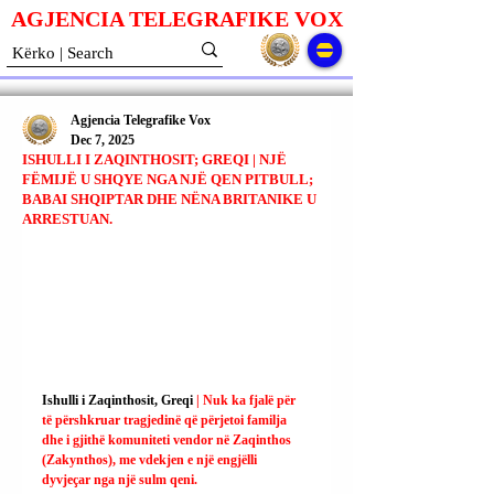
AGJENCIA TELEGRAFIKE V
O
X
Agjencia Telegrafike Vox
Dec 7, 2025
ISHULLI I ZAQINTHOSIT; GREQI | NJË
FËMIJË U SHQYE NGA NJË QEN PITBULL;
BABAI SHQIPTAR DHE NËNA BRITANIKE U
ARRESTUAN.
Ishulli i Zaqinthosit, Greqi 
| Nuk ka fjalë për 
të përshkruar tragjedinë që përjetoi familja 
dhe i gjithë komuniteti vendor në Zaqinthos 
(Zakynthos), me vdekjen e një engjëlli 
dyvjeçar nga një sulm qeni.