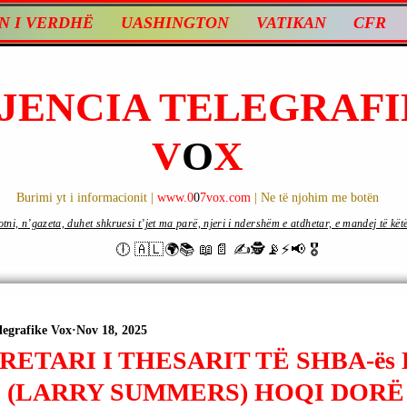
N I VERDHË
UASHINGTON
VATIKAN
CFR
JENCIA TELEGRAFI
V
O
X
Burimi yt i informacionit |
www.0
0
7vox.com
| Ne të njohim me botën
ni, n’gazeta, duhet shkruesi t’jet ma parë, njeri i ndershëm e atdhetar, e mandej të këtë d
🕕 🇦🇱🌍📚 📖📄 ✍🕵️📡⚡️📢 🎖
legrafike Vox
Nov 18, 2025
RETARI I THESARIT TË SHBA-ës
 (LARRY SUMMERS) HOQI DORË