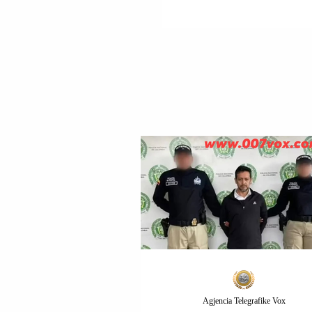
REPUBLIKANËVE NË
DHOMËN E
PËRFAQËSUESVE TË
VOTOJNË PËR BOTIM
DOKUMENTEVE TË
XHEFRI EPSTEINIT S
NUK KA ASGJË PËR 
FSHEHUR.
Agjencia Telegrafike Vox