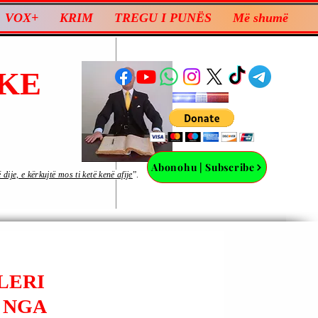
VOX+
KRIM
TREGU I PUNËS
Më shumë
KE
Abonohu | Subscribe
ije, e kërkujtë mos ti ketë kenë afije
”.
 LERI
 NGA