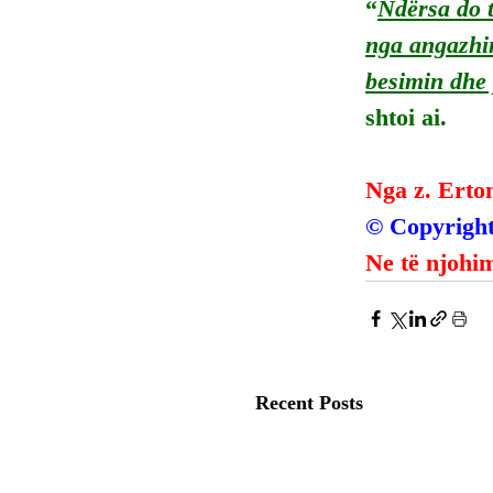
“
Ndërsa do t
nga angazhim
besimin dhe 
shtoi ai.
Nga z. Erto
© Copyright
Ne të njohim
Recent Posts