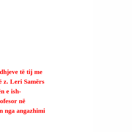
dhjeve të tij me 
rë z. Leri Samërs 
n e ish-
ofesor në 
ion nga angazhimi 