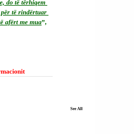
, do të tërhiqem 
për të rindërtuar 
të afërt me mua
”, 
ormacionit
See All