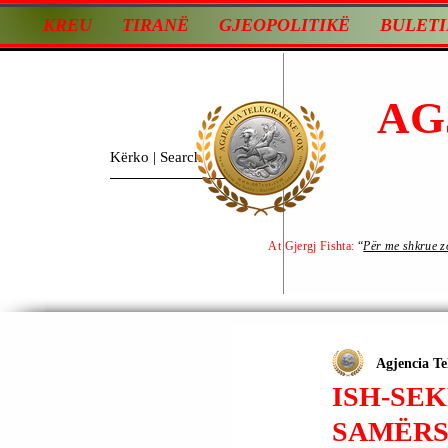
KREU
TIRANË
GJEOPOLITIKË
BULETI
AG
At Gjergj Fishta:
“
Për me shkrue zot
Agjencia Te
ISH-SEK
SAMËRS