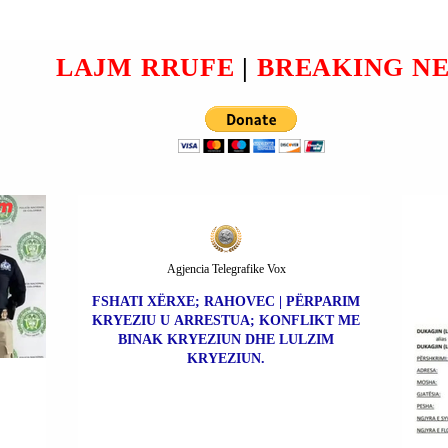
PARAPRAK MBI LIDHJET
EPSTEIN-KLINTON- J.P.
MORGAN CHASE-ETJ, …
LAJM RRUFE
|
BREAKING N
IN E
EPSE
TË
Agjencia Telegrafike Vox
FSHATI XËRXE; RAHOVEC | PËRPARIM
KRYEZIU U ARRESTUA; KONFLIKT ME
BINAK KRYEZIUN DHE LULZIM
KRYEZIUN.