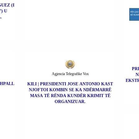
UEZ (I
) U
.
PR
Agjencia Telegrafike Vox
N
EKSTR
SHPALL
KILI | PRESIDENTI JOSE ANTONIO KAST
NJOFTOI KOMBIN SE KA NDËRMARRË
MASA TË RËNDA KUNDËR KRIMIT TË
ORGANIZUAR.