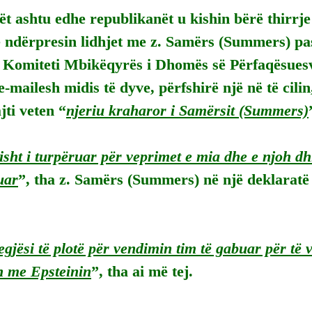
t ashtu edhe republikanët u kishin bërë thirrje
 ndërpresin lidhjet me z. Samërs (Summers) pasi
 Komiteti Mbikëqyrës i Dhomës së Përfaqësues
mailesh midis të dyve, përfshirë një në të cilin, 
jti veten “
njeriu kraharor i Samërsit (Summers)
isht i turpëruar për veprimet e mia dhe e njoh dh
uar
”, tha z. Samërs (Summers) në një deklaratë
gjësi të plotë për vendimin tim të gabuar për të 
 me Epsteinin
”, tha ai më tej.