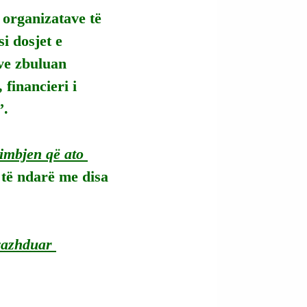
 organizatave të 
 dosjet e 
ve zbuluan 
financieri i 
”.
imbjen që ato 
 të ndarë me disa 
vazhduar 