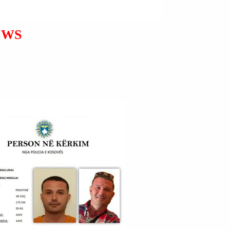
NGA EPSTEINI U SHFAQËN
NGA DEMOKRATËT NË
KOMITETIN MBIKËQYRËS
EWS
TË DHOMËS SË
PËRFAQËSUESVE.