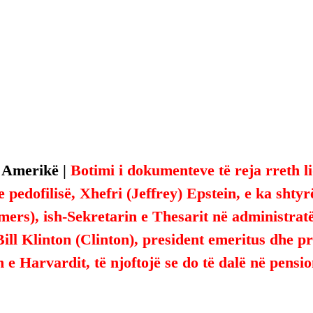
 Amerikë | 
Botimi i dokumenteve të reja rreth li
e pedofilisë, Xhefri (Jeffrey) Epstein, e ka shty
rs), ish-Sekretarin e Thesarit në administratë
Bill Klinton (Clinton), president emeritus dhe pr
n e Harvardit, të njoftojë se do të dalë në pens