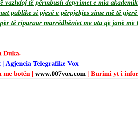
ë vazhdoj të përmbush detyrimet e mia akademike
et publike si pjesë e përpjekjes sime më të gjerë 
për të riparuar marrëdhëniet me ata që janë më 
n Duka.
 | Agjencia Telegrafike Vox
 me botën | 
www.007vox.com
| Burimi yt i inf