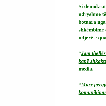
Si demokratë
ndryshme të
botuara nga
shkëmbime e-
ndjerë e qua
“
Jam thellës
kanë shkakt
media.
“
Marr përgje
komunikimin