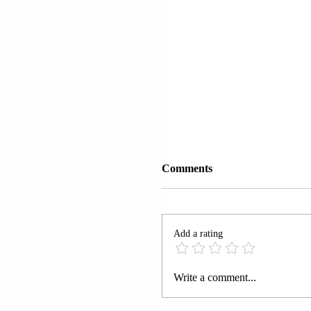
Comments
Add a rating
PRESIDENTI DANLLD
Write a comment...
TRAMP (DONALD TR
U DREJTOI APEL