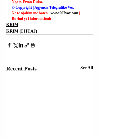
Nga z. Erton Duka.
© Copyright | Agjencia Telegrafike Vox
Ne të njohim me botën | 
www.007vox.com
| 
Burimi yt i informacionit
KRIM
KRIM (I HUAJ)
Recent Posts
See All