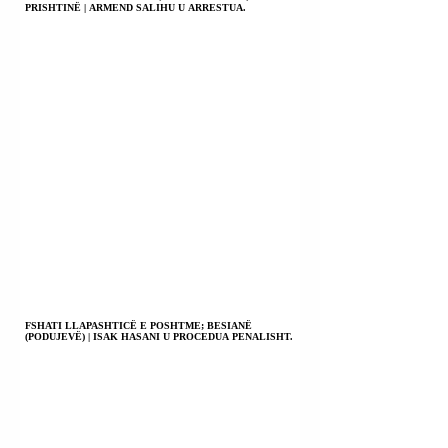
PRISHTINË | ARMEND SALIHU U ARRESTUA.
MBËSHTETEN MBI
NJË ANKESË.
FSHATI LLAPASHTICË E POSHTME; BESIANË
(PODUJEVË) | ISAK HASANI U PROCEDUA PENALISHT.