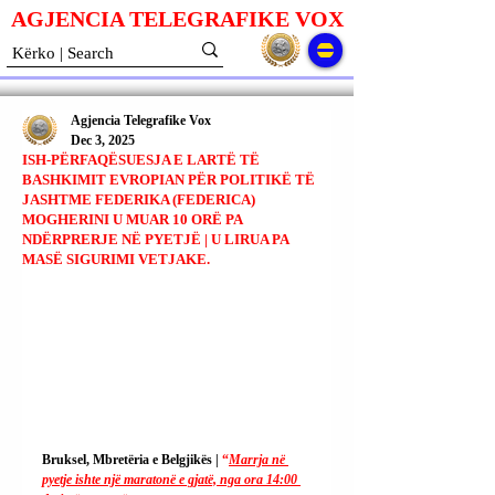
AGJENCIA TELEGRAFIKE V
O
X
Agjencia Telegrafike Vox
Dec 3, 2025
ISH-PËRFAQËSUESJA E LARTË TË
BASHKIMIT EVROPIAN PËR POLITIKË TË
JASHTME FEDERIKA (FEDERICA)
MOGHERINI U MUAR 10 ORË PA
NDËRPRERJE NË PYETJË | U LIRUA PA
MASË SIGURIMI VETJAKE.
Bruksel, Mbretëria e Belgjikës | 
“
Marrja në 
pyetje ishte një maratonë e gjatë, nga ora 14:00 