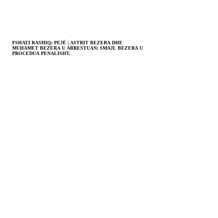
FSHATI RASHIQ; PEJË | ASTRIT BEZERA DHE
MUHAMET BEZERA U ARRESTUAN; SMAJL BEZERA U
PROCEDUA PENALISHT.
PRIZREN | EGZON KABASHI U KONSTATUA I VDEKUR
PASI DISA DITËSH AGONIE; PO HETOHET PËR
VRASJE; VETËVRASJE; VDEKJE NGA PAKUJDESIA.