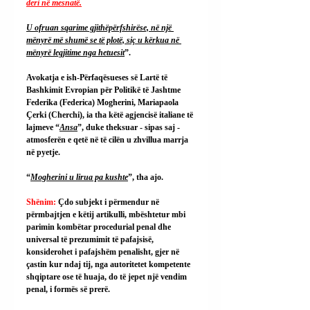
deri në mesnatë.
U ofruan sqarime gjithëpërfshirëse, në një 
mënyrë më shumë se të plotë, siç u kërkua në 
mënyrë legjitime nga hetuesit
”.
Avokatja e ish-Përfaqësueses së Lartë të 
Bashkimit Evropian për Politikë të Jashtme 
Federika (Federica) Mogherini, Mariapaola 
Çerki (Cherchi), ia tha këtë agjencisë italiane të 
lajmeve “
Ansa
”, duke theksuar - sipas saj - 
atmosferën e qetë në të cilën u zhvillua marrja 
në pyetje.
“
Mogherini u lirua pa kushte
”, tha ajo.
Shënim: 
Çdo subjekt i përmendur në 
përmbajtjen e këtij artikulli, mbështetur mbi 
parimin kombëtar procedurial penal dhe 
universal të prezumimit të pafajsisë, 
konsiderohet i pafajshëm penalisht, gjer në 
çastin kur ndaj tij, nga autoritetet kompetente 
shqiptare ose të huaja, do të jepet një vendim 
penal, i formës së prerë.