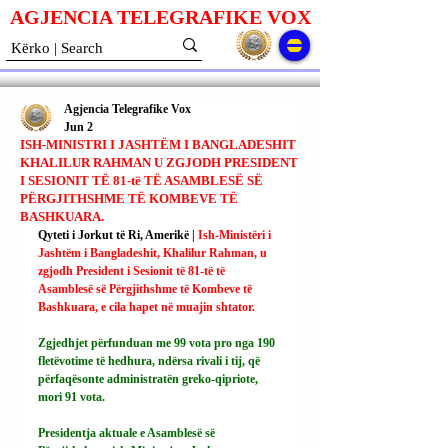
AGJENCIA TELEGRAFIKE V
O
X
Agjencia Telegrafike Vox
Jun 2
ISH-MINISTRI I JASHTËM I BANGLADESHIT
KHALILUR RAHMAN U ZGJODH PRESIDENT
I SESIONIT TË 81-të TË ASAMBLESË SË
PËRGJITHSHME TË KOMBEVE TË
BASHKUARA.
Qyteti i Jorkut të Ri, Amerikë | 
Ish-Ministëri i 
Jashtëm i Bangladeshit, Khalilur Rahman, u 
zgjodh President i Sesionit të 81-të të 
Asamblesë së Përgjithshme të Kombeve të 
Bashkuara, e cila hapet në muajin shtator.
Zgjedhjet përfunduan me 99 vota pro nga 190 
fletëvotime të hedhura, ndërsa rivali i tij, që 
përfaqësonte administratën greko-qipriote, 
mori 91 vota.
Presidentja aktuale e Asamblesë së 