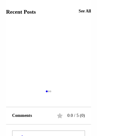
Recent Posts
See All
Comments
0.0 / 5 (0)
SEKRETARI I
SEKRETARI I