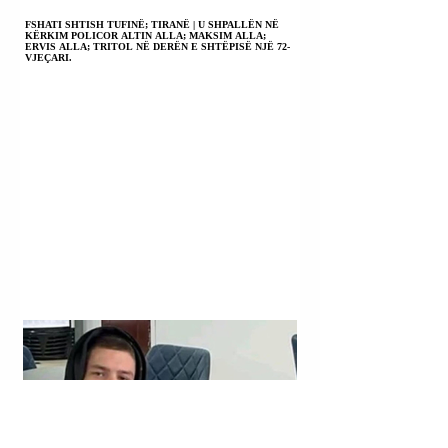
FSHATI SHTISH TUFINË; TIRANË | U SHPALLËN NË
KËRKIM POLICOR ALTIN ALLA; MAKSIM ALLA;
ERVIS ALLA; TRITOL NË DERËN E SHTËPISË NJË 72-
VJEÇARI.