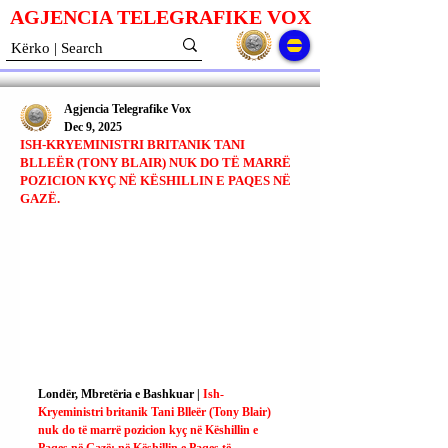
AGJENCIA TELEGRAFIKE V
O
X
Agjencia Telegrafike Vox
Dec 9, 2025
ISH-KRYEMINISTRI BRITANIK TANI
BLLEËR (TONY BLAIR) NUK DO TË MARRË
POZICION KYÇ NË KËSHILLIN E PAQES NË
GAZË.
Londër, Mbretëria e Bashkuar | 
Ish-
Kryeministri britanik Tani Blleër (Tony Blair) 
nuk do të marrë pozicion kyç në Këshillin e 
Paqes në Gazë; në Këshillin e Paqes të 