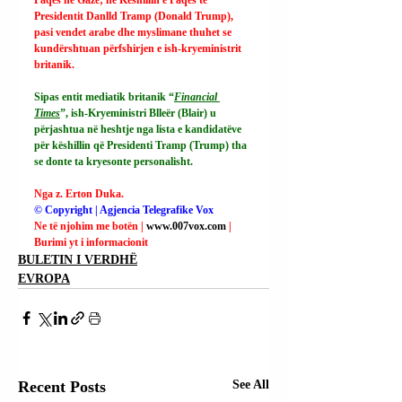
Presidentit Danlld Tramp (Donald Trump), 
pasi vendet arabe dhe myslimane thuhet se 
kundërshtuan përfshirjen e ish-kryeministrit 
britanik.
Sipas entit mediatik britanik “
Financial 
Times
”, ish-Kryeministri Blleër (Blair) u 
përjashtua në heshtje nga lista e kandidatëve 
për këshillin që Presidenti Tramp (Trump) tha 
se donte ta kryesonte personalisht.
Nga z. Erton Duka.
© Copyright | Agjencia Telegrafike Vox
Ne të njohim me botën | 
www.007vox.com
| 
Burimi yt i informacionit
BULETIN I VERDHË
EVROPA
Recent Posts
See All