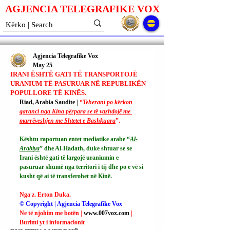
AGJENCIA TELEGRAFIKE V
O
X
Agjencia Telegrafike Vox
May 25
IRANI ËSHTË GATI TË TRANSPORTOJË
URANIUM TË PASURUAR NË REPUBLIKËN
POPULLORE TË KINËS.
Riad, Arabia Saudite | 
“
Teherani po kërkon 
garanci nga Kina përpara se të vazhdojë me 
marrëveshjen me Shtetet e Bashkuara
”.
Kështu raportuan entet mediatike arabe “
Al-
Arabiya
” dhe Al-Hadath, duke shtuar se se 
Irani është gati të largojë uraniumin e 
pasuruar shumë nga territori i tij dhe po e vë si 
kusht që ai të transferohet në Kinë.
Nga z. Erton Duka.
© Copyright | Agjencia Telegrafike Vox
Ne të njohim me botën | 
www.007vox.com
| 
Burimi yt i informacionit