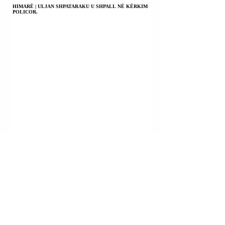
HIMARË | ULJAN SHPATARAKU U SHPALL NË KËRKIM
POLICOR.
KILI | PRESIDENTI JOSE ANTONIO KAST NJOFTOI
KOMBIN SE KA NDËRMARRË MASA TË RËNDA
KUNDËR KRIMIT TË ORGANIZUAR.