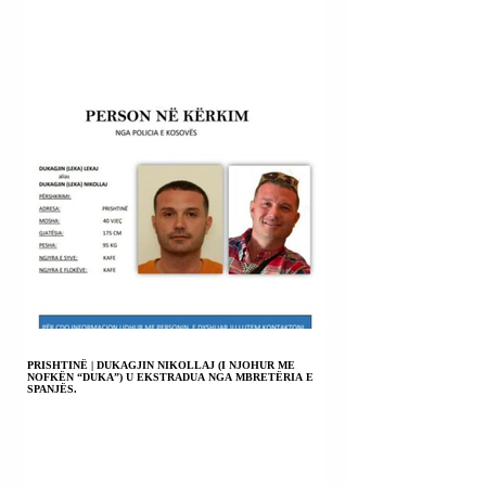
PRISHTINË | DUKAGJIN NIKOLLAJ (I NJOHUR ME
NOFKËN “DUKA”) U EKSTRADUA NGA MBRETËRIA E
SPANJËS.