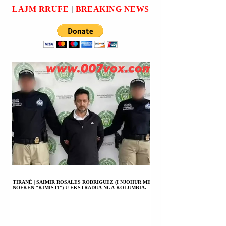
KOMBËTARE.
KANË ASNJË
thotë se po dorëzohemi
tha zëdhënës
LAJM RRUFE
|
BREAKING NEWS
LIDHJE ME
REALITETIN.
TIRANË | SAIMIR ROSALES RODRIGUEZ (I NJOHUR ME
NOFKËN “KIMISTI”) U EKSTRADUA NGA KOLUMBIA.