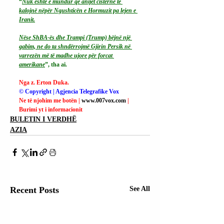
“
Nuk është e mundur që anijet cisternë të 
kalojnë nëpër Ngushticën e Hormuzit pa lejen e 
Iranit.
Nëse ShBA-ës dhe Trampi (Trump) bëjnë një 
gabim, ne do ta shndërrojmë Gjirin Persik në 
varrezën më të madhe ujore për forcat 
amerikane
”, tha ai.
Nga z. Erton Duka.
© Copyright | Agjencia Telegrafike Vox
Ne të njohim me botën | 
www.007vox.com
| 
Burimi yt i informacionit
BULETIN I VERDHË
AZIA
Recent Posts
See All