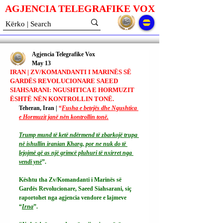
AGJENCIA TELEGRAFIKE V
O
X
Agjencia Telegrafike Vox
May 13
IRAN | ZV/KOMANDANTI I MARINËS SË
GARDËS REVOLUCIONARE SAEED
SIAHSARANI: NGUSHTICA E HORMUZIT
ËSHTË NËN KONTROLLIN TONË.
Teheran, Iran | 
“
Fusha e betejës dhe Ngushtica 
e Hormuzit janë nën kontrollin tonë.
Trump mund të ketë ndërmend të zbarkojë trupa 
në ishullin iranian Kharg, por ne nuk do të 
lejojmë që as një grimcë pluhuri të nxirret nga 
vendi ynë
”.
Kështu tha Zv/Komandanti i Marinës së 
Gardës Revolucionare, Saeed Siahsarani, siç 
raportohet nga agjencia vendore e lajmeve 
“
Irna
”.