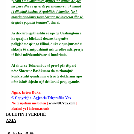
“
Irani i tha lamtumirë gjuhës ‘së duhet’ 47 vjet 
më parë dhe se qeveritë perëndimore nuk mund 
t'i diktojnë kushtet Republikës Islamike.
Ne
 i 
marrim vendimet tona bazuar në interesat dhe të 
drejtat e popullit iranian
”, tha ai.
Ai
 deklaroi gjithashtu se ajo që Uashingtoni e 
ka quajtur bllokadë detare ka qenë e 
paligjshme që nga fillimi, duke e quajtur atë si 
shkelje të armëpushimit ashtu edhe ndërprerje 
të lirisë ndërkombëtare të lundrimit.
Ai
 shtoi se Teherani do të presë për të parë 
nëse Shtetet e Bashkuara do ta zbatojnë 
konkretisht qëndrimin e tyre të deklaruar apo 
nëse është thjesht një deklaratë propagande.
Nga z. Erton Duka.
© Copyright | Agjencia Telegrafike Vox
Ne të njohim me botën | 
www.007vox.com
| 
Burimi yt i informacionit
BULETIN I VERDHË
AZIA