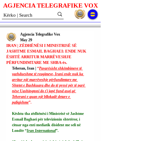
AGJENCIA TELEGRAFIKE V
O
X
Agjencia Telegrafike Vox
May 29
IRAN | ZËDHËNËSI I MINISTRISË SË
JASHTME ESMAIL BAGHAEI: ENDE NUK
ËSHTË ARRITUR MARRËVESHJE
PËRFUNDIMTARE ME SHBA-ës.
Teheran, Iran | 
“
Pavarësisht shkëmbimeve të 
vazhdueshme të reagimeve, Irani ende nuk ka 
arritur një marrëveshje përfundimtare me 
Shtetet e Bashkuara dhe do të presë për të parë 
nëse Uashingtoni do t'i japë fund asaj që 
Teherani e quan një bllokadë detare e 
paligjshme
”.
Kështu tha zëdhënësi i Ministrisë së Jashtme 
Esmail Baghaei për televizionin shtetëror, i 
cituar nga enti mediatik disident me seli në 
Londër “
Iran International
”.