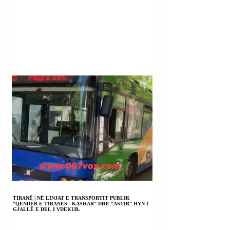
TIRANË | NË LINJAT E TRANSPORTIT PUBLIK
“QENDËR E TIRANËS - KASHAR” DHE “ASTIR” HYN I
GJALLË E DEL I VDEKUR.